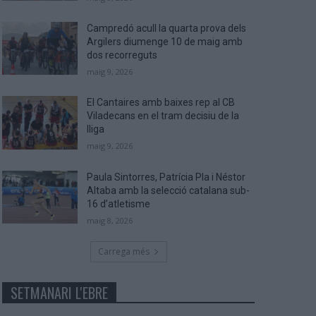
Campredó acull la quarta prova dels
Argilers diumenge 10 de maig amb
dos recorreguts
maig 9, 2026
El Cantaires amb baixes rep al CB
Viladecans en el tram decisiu de la
lliga
maig 9, 2026
Paula Sintorres, Patrícia Pla i Néstor
Altaba amb la selecció catalana sub-
16 d’atletisme
maig 8, 2026
Carrega més
SETMANARI L'EBRE