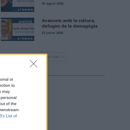
01 agost 2026
Avancem amb la cultura,
defugim de la demagògia
31 juliol 2026
Veure més
sonal or
ection to
ou may
 personal
out of the
 downstream
B’s List of