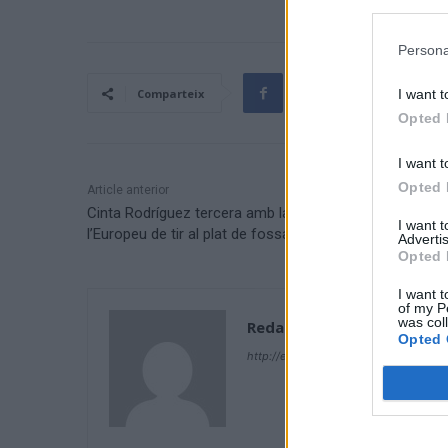
Persona
I want t
Comparteix
Opted 
I want t
Opted 
Article anterior
Cinta Rodríguez tercera amb la selecció espanyola a
I want 
l’Europeu de tir al plat de fossat universal
Advertis
Opted 
I want t
of my P
was col
Redacció
Opted 
http://ebresports.cat