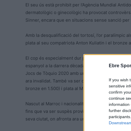
El seu ús està prohibit per l’Agència Mundial Antid
dermatològic o ginecològic ha provocat controvèrsia
Sinner, encara que en situacions sense sanció per fa
Amb la desqualificació del tortosí, l’or paralímpic 
plata al seu compatriota Anton Kuliatin i el bronze 
El cop és especialment dur per a un esportista que 
espanyol a la darrera dècada. Ouhdadi, que competei
Ebre Spor
Jocs de Tòquio 2020 amb una brillant medalla d’or a
If you wish 
ara invalidat. També va ser campió del món el 2023,
sensitive in
bronze en 1.500) i plata al Mundial de Dubai.
confirm you
continue se
Nascut al Marroc i nacionalitzat espanyol, ha resid
information 
further disc
fins que va ser suspès provisionalment al febrer. Al
participants
seva ciutat, on afronta ara un dels moments més del
Downstream 