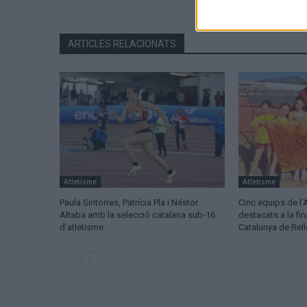
ARTICLES RELACIONATS
Atletisme
Atletisme
Paula Sintorres, Patrícia Pla i Néstor
Cinc equips de l’
Altaba amb la selecció catalana sub-16
destacats a la fi
d’atletisme
Catalunya de Rel