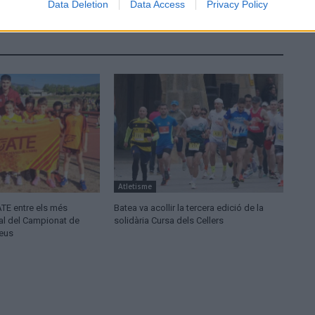
Data Deletion
Data Access
Privacy Policy
Atletisme
ATE entre els més
Batea va acollir la tercera edició de la
nal del Campionat de
solidària Cursa dels Cellers
leus