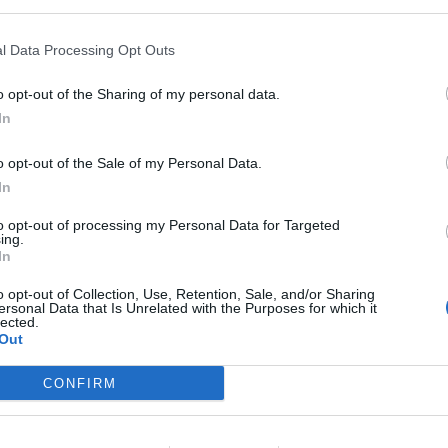
l Data Processing Opt Outs
o opt-out of the Sharing of my personal data.
In
o opt-out of the Sale of my Personal Data.
In
Article següent
Èxit del CE Slalom i Boccia TE en l’últim campionat
to opt-out of processing my Personal Data for Targeted
català de natació de la Federació ACELL
ing.
In
o opt-out of Collection, Use, Retention, Sale, and/or Sharing
ersonal Data that Is Unrelated with the Purposes for which it
lected.
Out
CONFIRM