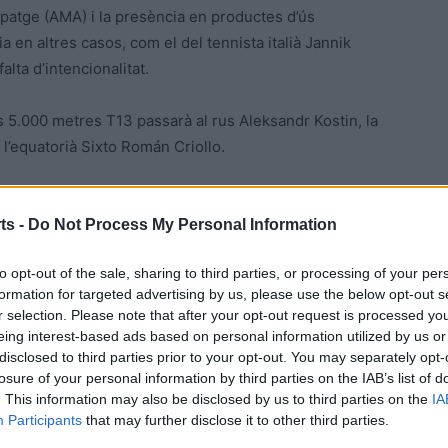
opatge (AMA) i la presència en productes d’ús
 en altres casos, com el del tennista italià Jannik
lta d’intencionalitat.
als 5.000 metres T13 passarà al rus Aleksandr Kostin, la
a l’equatorià Sixto Román Criollo.
ha estat un dels noms propis de l’atletisme paralímpic
x a la classe T13 per discapacitat visual, va debutar als
ts -
Do Not Process My Personal Information
ls 5.000 metres, triomf que va revalidar a París 2024,
to opt-out of the sale, sharing to third parties, or processing of your per
 doble medallista a l’Europeu del 2021 (plata en 5.000 i
formation for targeted advertising by us, please use the below opt-out s
r selection. Please note that after your opt-out request is processed y
eing interest-based ads based on personal information utilized by us or
it durant anys a Tortosa, i entrenava al CAR de Sant Cugat
disclosed to third parties prior to your opt-out. You may separately opt-
losure of your personal information by third parties on the IAB’s list of
eshores, va haver d’abandonar el centre i tornar a la
. This information may also be disclosed by us to third parties on the
IA
icats de la seva carrera esportiva.
Participants
that may further disclose it to other third parties.