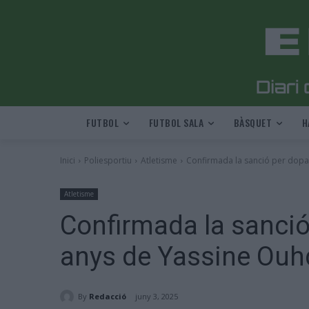
FUTBOL
FUTBOL SALA
BÀSQUET
H
Inici
Poliesportiu
Atletisme
Confirmada la sanció per dopa
Atletisme
Confirmada la sanció
anys de Yassine Ouh
By
Redacció
juny 3, 2025