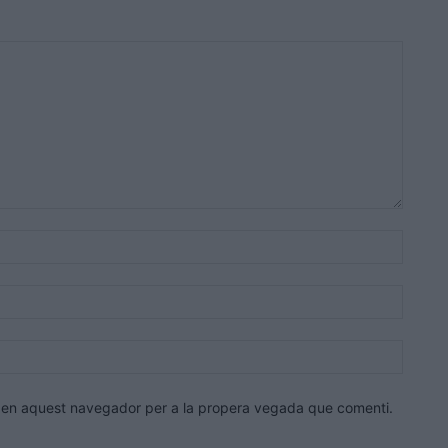
Nom:*
Correu
electrò
Lloc
web:
eb en aquest navegador per a la propera vegada que comenti.