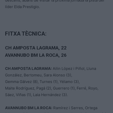
descens, abans de visitar la pròxima jornada la pista del
líder Elda Prestigio.
FITXA TÈCNICA:
CH AMPOSTA LAGRAMA, 22
AVANNUBO BM LA ROCA, 26
CH AMPOSTA LAGRAMA:
Ailin López i Piñol, Lluna
González, Bertomeu, Sara Alonso (3),
Gemma Gàlvez (8), Turnes (1), Yélamo (3),
Maite Rodríguez, Pagá (2), Guerrero (1), Ferré, Royo,
Sáez, Viñas (1), Laia Hernández (3).
AVANNUBO BM LA ROCA:
Ramírez i Serres, Ortega