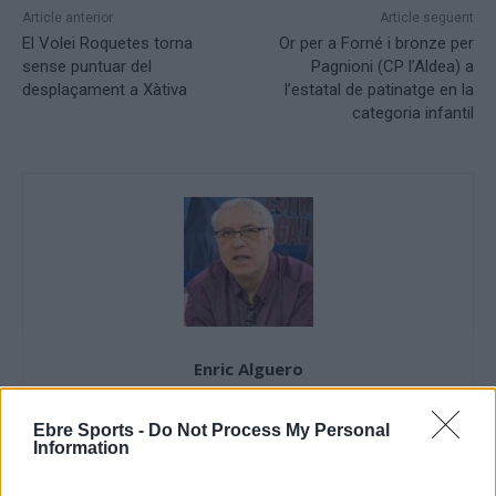
Article anterior
Article següent
El Volei Roquetes torna
Or per a Forné i bronze per
sense puntuar del
Pagnioni (CP l’Aldea) a
desplaçament a Xàtiva
l’estatal de patinatge en la
categoria infantil
Enric Alguero
Ebre Sports -
Do Not Process My Personal
Information
ARTICLES RELACIONATS