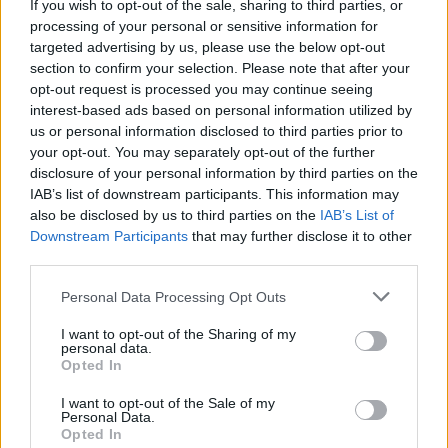
If you wish to opt-out of the sale, sharing to third parties, or
El Centre d’Esports Tortosa no va mantenir
processing of your personal or sensitive information for
el bon nivell de joc d’inici de partit
targeted advertising by us, please use the below opt-out
maig 7, 2026
section to confirm your selection. Please note that after your
opt-out request is processed you may continue seeing
Handbol
interest-based ads based on personal information utilized by
us or personal information disclosed to third parties prior to
Contundent victòria per acabar la Lliga
your opt-out. You may separately opt-out of the further
Catalana d’Or amb bones sensacions
disclosure of your personal information by third parties on the
maig 3, 2026
IAB’s list of downstream participants. This information may
Handbol
also be disclosed by us to third parties on the
IAB’s List of
Downstream Participants
that may further disclose it to other
El Centre d’Esports Tortosa sorprès per
third parties.
part d’un rival que lluita per la
permanència
Personal Data Processing Opt Outs
abril 29, 2026
Handbol
I want to opt-out of the Sharing of my
personal data.
Opted In
I want to opt-out of the Sale of my
Personal Data.
Opted In