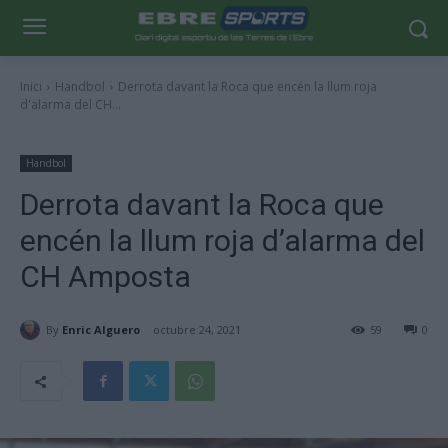
Inici
Handbol
Derrota davant la Roca que encén la llum roja
d'alarma del CH...
Handbol
Derrota davant la Roca que
encén la llum roja d’alarma del
CH Amposta
By
Enric Alguero
octubre 24, 2021
59
0