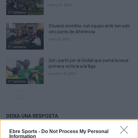
març 27, 2026
3ª Catalana
Situació innèdita: vuit equips amb tan sols
cinc punts de diferència
març 6, 2026
3ª Catalana
Set i partit per al Godall que suma la seua
primera victòria a la lliga
octubre 10, 2025
3ª Catalana
DEIXA UNA RESPOSTA
Ebre Sports -
Do Not Process My Personal
Information