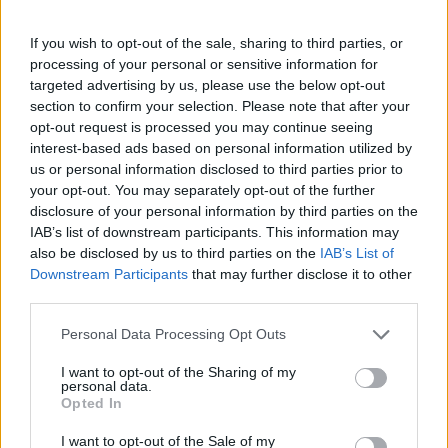
If you wish to opt-out of the sale, sharing to third parties, or
processing of your personal or sensitive information for
targeted advertising by us, please use the below opt-out
section to confirm your selection. Please note that after your
opt-out request is processed you may continue seeing
Comentari:
interest-based ads based on personal information utilized by
No
us or personal information disclosed to third parties prior to
your opt-out. You may separately opt-out of the further
Co
disclosure of your personal information by third parties on the
ele
IAB’s list of downstream participants. This information may
also be disclosed by us to third parties on the
IAB’s List of
Llo
Downstream Participants
that may further disclose it to other
we
third parties.
Deseu el meu nom, el correu electrònic i el lloc web en
Personal Data Processing Opt Outs
aquest navegador per a la propera vegada que comenti.
I want to opt-out of the Sharing of my
Captcha
8 + 5 = ?
personal data.
Opted In
Please
I want to opt-out of the Sale of my