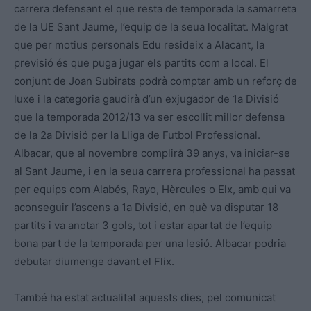
carrera defensant el que resta de temporada la samarreta
de la UE Sant Jaume, l’equip de la seua localitat. Malgrat
que per motius personals Edu resideix a Alacant, la
previsió és que puga jugar els partits com a local. El
conjunt de Joan Subirats podrà comptar amb un reforç de
luxe i la categoria gaudirà d’un exjugador de 1a Divisió
que la temporada 2012/13 va ser escollit millor defensa
de la 2a Divisió per la Lliga de Futbol Professional.
Albacar, que al novembre complirà 39 anys, va iniciar-se
al Sant Jaume, i en la seua carrera professional ha passat
per equips com Alabés, Rayo, Hèrcules o Elx, amb qui va
aconseguir l’ascens a 1a Divisió, en què va disputar 18
partits i va anotar 3 gols, tot i estar apartat de l’equip
bona part de la temporada per una lesió. Albacar podria
debutar diumenge davant el Flix.
També ha estat actualitat aquests dies, pel comunicat