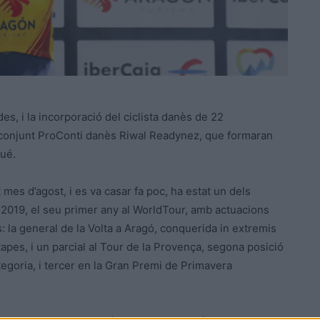
s, i la incorporació del ciclista danès de 22
l conjunt ProConti danès Riwal Readynez, que formaran
zué.
 mes d’agost, i es va casar fa poc, ha estat un dels
n 2019, el seu primer any al WorldTour, amb actuacions
: la general de la Volta a Aragó, conquerida in extremis
apes, i un parcial al Tour de la Provença, segona posició
tegoria, i tercer en la Gran Premi de Primavera