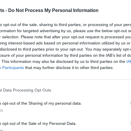
Movistar Team, a què va arribar després de l’excel·lent
’Euskadi Murias i Caja Rural.
ts -
Do Not Process My Personal Information
to opt-out of the sale, sharing to third parties, or processing of your per
formation for targeted advertising by us, please use the below opt-out s
r selection. Please note that after your opt-out request is processed y
eing interest-based ads based on personal information utilized by us or
disclosed to third parties prior to your opt-out. You may separately opt-
losure of your personal information by third parties on the IAB’s list of
. This information may also be disclosed by us to third parties on the
IA
Participants
that may further disclose it to other third parties.
Article següent
Amb la Cursa de la Punta de l’Home de Flix finalitza el
Circuit Terres de l’Ebre del 2019
l Data Processing Opt Outs
o opt-out of the Sharing of my personal data.
In
o opt-out of the Sale of my Personal Data.
In