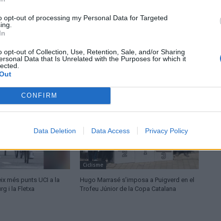
to opt-out of processing my Personal Data for Targeted
ing.
In
o opt-out of Collection, Use, Retention, Sale, and/or Sharing
ersonal Data that Is Unrelated with the Purposes for which it
lected.
Out
CONFIRM
Data Deletion
Data Access
Privacy Policy
Ciclisme
ix més punts UCI a la
Hugo Marrasé s’imposa a Puigverd en el
 i la Fletxa
Trofeu Júnior de la Copa Catalana