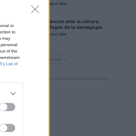
01 agost 2026
Avancem amb la cultura,
sonal or
defugim de la demagògia
ection to
31 juliol 2026
ou may
 personal
out of the
 downstream
Veure més
B’s List of