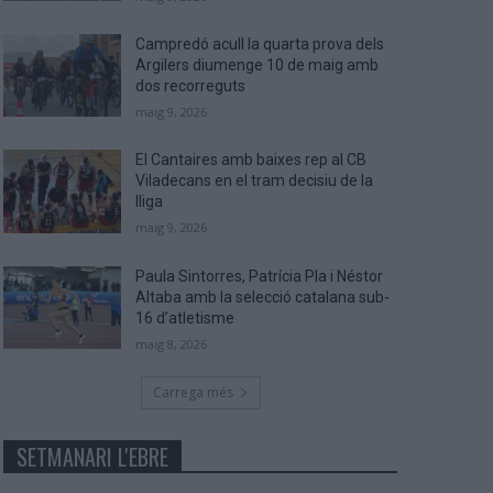
Campredó acull la quarta prova dels
Argilers diumenge 10 de maig amb
dos recorreguts
maig 9, 2026
El Cantaires amb baixes rep al CB
Viladecans en el tram decisiu de la
lliga
maig 9, 2026
Paula Sintorres, Patrícia Pla i Néstor
Altaba amb la selecció catalana sub-
16 d’atletisme
maig 8, 2026
Carrega més
SETMANARI L'EBRE