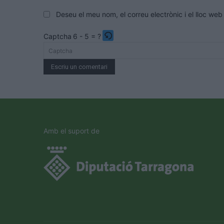
Deseu el meu nom, el correu electrònic i el lloc w
Captcha
6 - 5 = ?
Please
enter
the
characters
shown
in
the
Amb el suport de
CAPTCHA
to
verify
that
you
are
human.