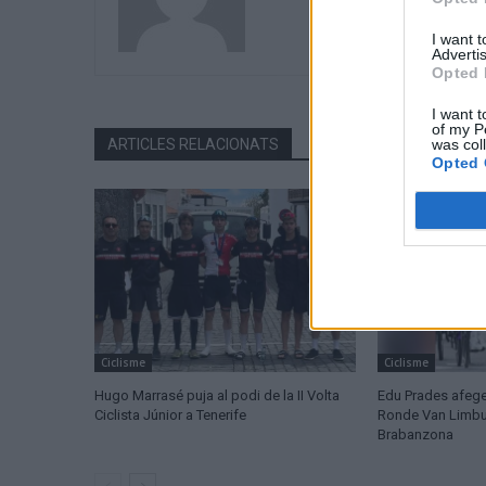
I want 
Advertis
Opted 
I want t
of my P
was col
ARTICLES RELACIONATS
Opted 
Ciclisme
Ciclisme
Hugo Marrasé puja al podi de la II Volta
Edu Prades afege
Ciclista Júnior a Tenerife
Ronde Van Limburg
Brabanzona