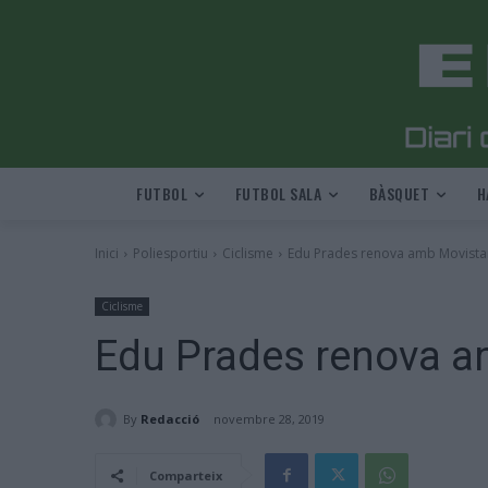
FUTBOL
FUTBOL SALA
BÀSQUET
H
Inici
Poliesportiu
Ciclisme
Edu Prades renova amb Movist
Ciclisme
Edu Prades renova a
By
Redacció
novembre 28, 2019
Comparteix