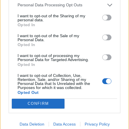
Personal Data Processing Opt Outs
Co
ele
I want to opt-out of the Sharing of my
personal data.
Llo
Opted In
we
I want to opt-out of the Sale of my
Deseu el meu nom, el correu electrònic i el lloc web en
Personal Data.
aquest navegador per a la propera vegada que comenti.
Opted In
I want to opt-out of processing my
Captcha
6 * 4 = ?
Personal Data for Targeted Advertising.
Opted In
Please
I want to opt-out of Collection, Use,
enter
Retention, Sale, and/or Sharing of my
Personal Data that Is Unrelated with the
the
Purposes for which it was collected.
characters
Opted Out
shown
in
CONFIRM
the
ÚLTIMES NOTÍCIES
CAPTCHA
to
Data Deletion
Data Access
Privacy Policy
La Cursa de l’Aldea segona d’etiqueta d’or
verify