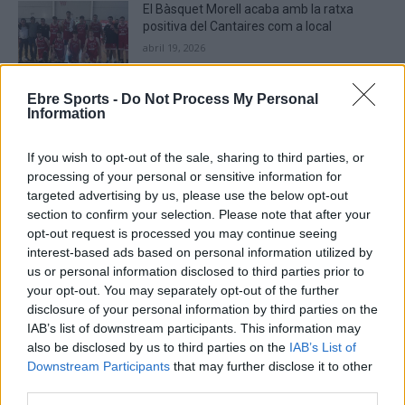
El Bàsquet Morell acaba amb la ratxa
positiva del Cantaires com a local
abril 19, 2026
Bàsquet
Ebre Sports -
Do Not Process My Personal
Information
If you wish to opt-out of the sale, sharing to third parties, or
DEIXA UNA RESPOSTA
processing of your personal or sensitive information for
targeted advertising by us, please use the below opt-out
section to confirm your selection. Please note that after your
opt-out request is processed you may continue seeing
interest-based ads based on personal information utilized by
us or personal information disclosed to third parties prior to
your opt-out. You may separately opt-out of the further
disclosure of your personal information by third parties on the
IAB’s list of downstream participants. This information may
also be disclosed by us to third parties on the
IAB’s List of
Comentari:
Downstream Participants
that may further disclose it to other
No
third parties.