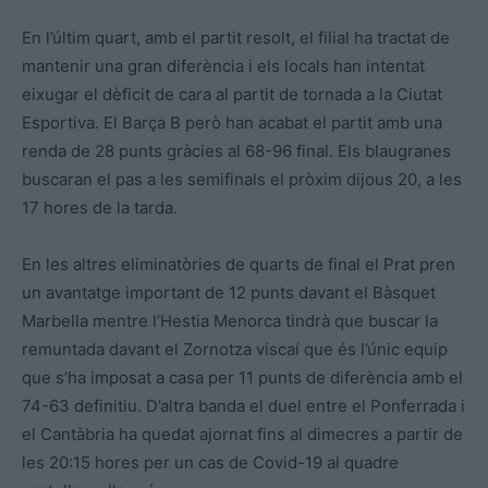
En l’últim quart, amb el partit resolt, el filial ha tractat de
mantenir una gran diferència i els locals han intentat
eixugar el dèficit de cara al partit de tornada a la Ciutat
Esportiva. El Barça B però han acabat el partit amb una
renda de 28 punts gràcies al 68-96 final. Els blaugranes
buscaran el pas a les semifinals el pròxim dijous 20, a les
17 hores de la tarda.
En les altres eliminatòries de quarts de final el Prat pren
un avantatge important de 12 punts davant el Bàsquet
Marbella mentre l’Hestia Menorca tindrà que buscar la
remuntada davant el Zornotza viscaí que és l’únic equip
que s’ha imposat a casa per 11 punts de diferència amb el
74-63 definitiu. D’altra banda el duel entre el Ponferrada i
el Cantàbria ha quedat ajornat fins al dimecres a partir de
les 20:15 hores per un cas de Covid-19 al quadre