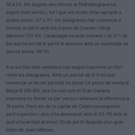
16 a 23. Als segons deu minuts el filial balugrana ha
seguit molt seriós i, tot i que els locals s’han apropat a
quatre punts -27 a 31- els blaugranes han començat a
trencar el partit amb els triples de Cuevas i Sergi
Martínez (31-41). L’avantatge ha anat creixent i un 2+1 de
Beraza ha portat el partit al descans amb un avantatge de
quinze punts: 36-51.
A la sortida dels vestidors han seguit imprimint un fort
ritme els blaugranes. Amb un parcial de 0-9 tot just
començar el tercer període ha donat 24 punts de renda al
Barça B (36-60), que ha vist com el Gran Canària
intentava no donar-se per vençut rebaixant la diferència a
16 punts. Però els de la capital de Catalunya seguient
sent superiors i això s’ha demostrat amb el 53-76 amb el
qual s’ha arribat al minut 30 de partit després d’un gran
triple de Juani Marcos.