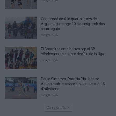
maig 9, 2026
you
are
human.
Campredó acull la quarta prova dels
Argilers diumenge 10 de maig amb dos
recorreguts
maig 9, 2026
El Cantaires amb baixes rep al CB
Viladecans en el tram decisiu de la lliga
maig 9, 2026
Paula Sintorres, Patrícia Pla i Néstor
Altaba amb la selecció catalana sub-16
d’atletisme
maig 8, 2026
Carrega més