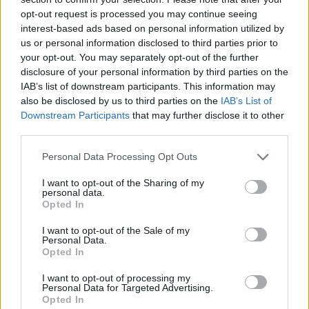
positiva del Cantaires com a local
opt-out request is processed you may continue seeing
abril 19, 2026
interest-based ads based on personal information utilized by
Bàsquet
us or personal information disclosed to third parties prior to
your opt-out. You may separately opt-out of the further
disclosure of your personal information by third parties on the
IAB’s list of downstream participants. This information may
also be disclosed by us to third parties on the
IAB’s List of
DEIXA UNA RESPOSTA
Downstream Participants
that may further disclose it to other
third parties.
Personal Data Processing Opt Outs
I want to opt-out of the Sharing of my
personal data.
Opted In
I want to opt-out of the Sale of my
Personal Data.
Comentari:
Opted In
No
I want to opt-out of processing my
Personal Data for Targeted Advertising.
Opted In
Co