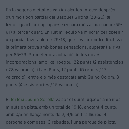
En la segona meitat es van igualar les forces: després
d’un molt bon parcial del Bàsquet Girona (23-20), al
tercer quart, per apropar-se encara més al marcador (59-
61) al tercer quart. En l’últim l’equip va millorar per obtenir
un parcial favorable de 26-18, que li va permetre finalitzar
la primera prova amb bones sensacions, superant al rival
per 85-79. Prometedora actuació de les noves
incorporacions, amb Ike Iroegbu, 22 punts (2 assistències
/ 28 valoració), i Ives Pons, 12 punts (5 rebots / 12
valoració), entre els més destacats amb Quino Colom, 8
punts (4 assistències / 15 valoració)
El
tortosí
Jaume Sorolla
va ser el quint jugador amb més
minuts en pista, amb un total de 19,18, anotant 4 punts,
amb 0/5 en llançaments de 2, 4/6 en tirs lliures, 4
personals comeses, 3 rebudes, i una pèrdua de pilota.