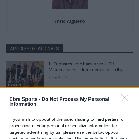
Enric Alguero
ARTICLES RELACIONATS
El Cantaires amb baixes rep al CB
Viladecans en el tram decisiu de la lliga
maig 9, 2026
Bàsquet
El Cantaires guanya al Serrallo a un rival
Ebre Sports -
Do Not Process My Personal
Information
directe i recupera les opcions d’ascens
abril 28, 2026
If you wish to opt-out of the sale, sharing to third parties, or
Bàsquet
processing of your personal or sensitive information for
targeted advertising by us, please use the below opt-out
El Bàsquet Morell acaba amb la ratxa
section to confirm your selection. Please note that after your