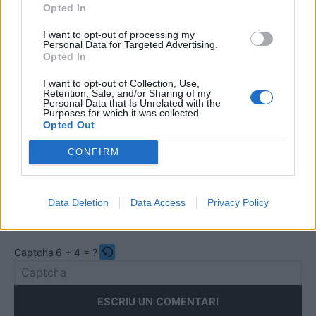
Opted In
I want to opt-out of processing my
Personal Data for Targeted Advertising.
Opted In
Comentari:
I want to opt-out of Collection, Use,
No
Retention, Sale, and/or Sharing of my
Personal Data that Is Unrelated with the
Purposes for which it was collected.
Opted Out
Co
ele
CONFIRM
Llo
we
Data Deletion
Data Access
Privacy Policy
Deseu el meu nom, el correu electrònic i el lloc web en
aquest navegador per a la propera vegada que comenti.
Captcha
6 + 4 = ?
Please
enter