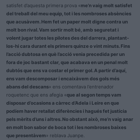
satisfet d’aquesta primera prova «
me’n vaig molt satisfet
del treball del meu equip, tot i les nombroses absències
que acusàvem. Hem fet un paper molt digne contra un
molt bon rival. Vam sortir molt bé, amb seguretat i
volent jugar totes les pilotes des del darrera, plantant-
los-hi cara durant els primers quinze o vint minuts. Fins
l’acció dubtosa en què l’acció venia precedida per un
fora de joc bastant clar, que acabava en un penal molt
dubtós que ens va costar el primer gol. A partir d’aquí,
ens vam descomposar i encaixàvem dos gols més
abans del descans
» ens comentava l’entrenador
roquetenc que ens afegia «
que al segon temps vam
disposar d’ocasions a càrrec d’Adela i Leire en que
podíem haver retallat diferències i hagués fet justícia
pels mèrits d’uns i altres. No obstant això, me’n vaig anar
en molt bon sabor de boca tot i les nombroses baixes
que presentàvem
» reblava Juanpe.