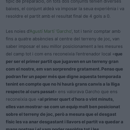
típic de preparació, on tots dos conjunts tenien diverses
baixes, el conjunt aldeà va imposar la seua experiènia i va
resoldre el partit amb el resultat final de 4 gols a 0.
Les noies d’
Agustí Martí ‘Garcho
‘, tot i tenir comptar amb
fins a quatre absències al centre del terreny de joc, van
saber imposar el seu millor posicionament a les mesures
del camp tot i com ens reconeixia l’entrenador local «
que
per ser el primer partit que jugaven en un terreny gran
com el nostre, em van sorprendre gratament. Penso que
podran fer un paper més que digne aquesta temporada
tenint en compte que no hi haurà grans canvis a la lliga
respecte al curs passat
» ens valorava Garcho que ens
reconeixia que «
al primer quart d’hora o vint minuts,
elles van mostrar-se com un equip molt ben posicionat
sobre el terreny de joc, però a mesura que el desgast
físic les va anar desgastant i llavors el partit va quedar a
mans nostres i el vam poder resoldre tot i les