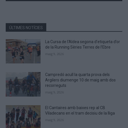
the
characters
shown
in
the
ÚLTIMES NOTÍCIES
CAPTCHA
to
La Cursa de l’Aldea segona d’etiqueta d’or
verify
de la Running Sèries Terres de l’Ebre
that
maig 9, 2026
you
are
human.
Campredó acull la quarta prova dels
Argilers diumenge 10 de maig amb dos
recorreguts
maig 9, 2026
El Cantaires amb baixes rep al CB
Viladecans en el tram decisiu de la lliga
maig 9, 2026