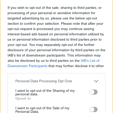
Futbol femení
If you wish to opt-out of the sale, sharing to third parties, or
processing of your personal or sensitive information for
El femení de l’Aldeana s’acosta una mica
targeted advertising by us, please use the below opt-out
més a l’ascens de categoria
section to confirm your selection. Please note that after your
abril 25, 2026
opt-out request is processed you may continue seeing
Futbol femení
interest-based ads based on personal information utilized by
us or personal information disclosed to third parties prior to
La selecció femenina suïssa de Rafel
your opt-out. You may separately opt-out of the further
Navarro es consolida al primer lloc del seu
disclosure of your personal information by third parties on the
grup
IAB’s list of downstream participants. This information may
abril 24, 2026
Futbol femení
also be disclosed by us to third parties on the
IAB’s List of
Downstream Participants
that may further disclose it to other
third parties.
Personal Data Processing Opt Outs
DEIXA UNA RESPOSTA
I want to opt-out of the Sharing of my
personal data.
Opted In
I want to opt-out of the Sale of my
Personal Data.