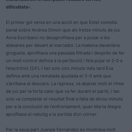
dificultats
«.
El primer gol venia en una acció en que Estel cometia
penal sobre Andrea Simon que als tretze minuts de joc
Anna Escribano no desaprofitava per a posar a les
aldeanes per davant al marcador. La mateixa davantera
grogueta, aprofitava una passada filtrada i després de fer
un molt control definia a la perfecció i feia pujar el 2-0 a
l’electrònic (24′). I tan sols cinc minuts més tard Eva
definia amb una rematada ajustada el 3-0 amb que
s’arribava al descans. La represa, va abaixar molt el ritme
de joc per la forta calor que va fer durant el partit, i tan
sols va completar el resultat final a falta de dinou minuts
per a la conclusió de l’enfrontament, quan Marta Alegre
aprofitava el rebuitg a la sortida d’un córner.
Per la seua part Juanpe Fernández es mostrava molt