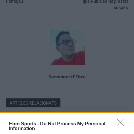
Fontajau
que Rubiales hagi estat
suspès
Setmanari l'Ebre
ARTICLES RELACIONATS
El femení de l’Aldeana tanca dos anys
Ebre Sports -
Do Not Process My Personal
sense perdre al municipal de la Unió
Information
maig 6, 2026