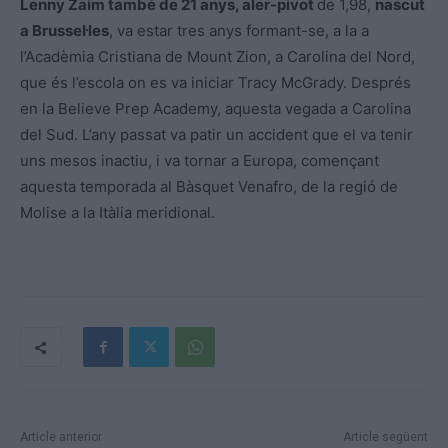
Lenny Zaim també de 21 anys, aler-pivot
de 1,98,
nascut
a Brussel·les
, va estar tres anys formant-se, a la a
l’Acadèmia Cristiana de Mount Zion, a Carolina del Nord,
que és l’escola on es va iniciar Tracy McGrady. Després
en la Believe Prep Academy, aquesta vegada a Carolina
del Sud. L’any passat va patir un accident que el va tenir
uns mesos inactiu, i va tornar a Europa, començant
aquesta temporada al Bàsquet Venafro, de la regió de
Molise a la Itàlia meridional.
Article anterior
Article següent