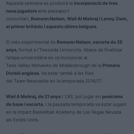
Aquesta setmana es produirà la
incorporació de tres
nous jugadors
amb passaport
comunitari,
Romonn Nelson, Wail Al Mehraj i Lenny Ziam,
el primer britànic i aquests últims belgues.
El més experimentat és
Romonn Nelson, escorta de 25
anys,
format a l’Teesside University. Abans de finalitzar
l’etapa universitària es va incorporar al
Tees Valley Mohawks de Middesbrough de la
Primera
Divisió anglesa.
Va estar també a les files
del Team Newcastle en la temporada 2016/17.
Wail A Mehraj, de 21 anys
i 1,93, pot jugar en
posicions
de base i escorta
, i la passada temporada va estar jugant
en la Impact Basketball Academy de Las Vegas Nevada
als Estats Units.