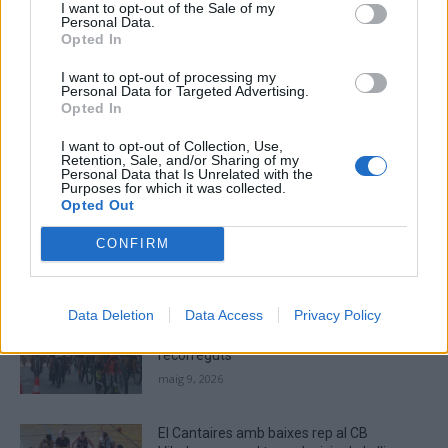
I want to opt-out of the Sale of my
Please
Personal Data.
Opted In
enter
the
I want to opt-out of processing my
characters
Personal Data for Targeted Advertising.
shown
Opted In
in
I want to opt-out of Collection, Use,
the
ÚLTIMES NOTÍCIES
Retention, Sale, and/or Sharing of my
CAPTCHA
Personal Data that Is Unrelated with the
Purposes for which it was collected.
to
La Cursa de l’Aldea segona d’etiqueta d’or
Opted Out
verify
de la Running Sèries Terres de l’Ebre
that
CONFIRM
maig 9, 2026
you
are
human.
Data Deletion
Data Access
Privacy Policy
Campredó acull la quarta prova dels
Argilers diumenge 10 de maig amb dos
recorreguts
maig 9, 2026
El Cantaires amb baixes rep al CB