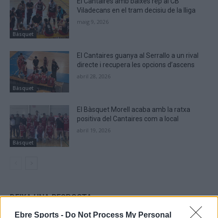
El Cantaires amb baixes rep al CB
Viladecans en el tram decisiu de la lliga
maig 9, 2026
Bàsquet
El Cantaires guanya al Serrallo a un rival
directe i recupera les opcions d’ascens
abril 28, 2026
Bàsquet
El Bàsquet Morell acaba amb la ratxa
positiva del Cantaires com a local
abril 19, 2026
Bàsquet
DEIXA UNA RESPOSTA
Ebre Sports -
Do Not Process My Personal