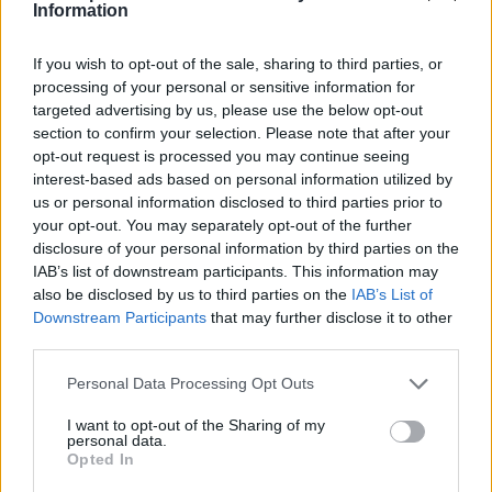
Information
If you wish to opt-out of the sale, sharing to third parties, or
processing of your personal or sensitive information for
targeted advertising by us, please use the below opt-out
section to confirm your selection. Please note that after your
opt-out request is processed you may continue seeing
Comentari:
interest-based ads based on personal information utilized by
No
us or personal information disclosed to third parties prior to
your opt-out. You may separately opt-out of the further
disclosure of your personal information by third parties on the
Co
IAB’s list of downstream participants. This information may
ele
also be disclosed by us to third parties on the
IAB’s List of
Downstream Participants
that may further disclose it to other
Llo
third parties.
we
Deseu el meu nom, el correu electrònic i el lloc web en
Personal Data Processing Opt Outs
aquest navegador per a la propera vegada que comenti.
I want to opt-out of the Sharing of my
personal data.
Captcha
5 + 3 = ?
Opted In