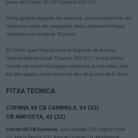
punts del Cofran 95 CB Cambrils (32-22).
Molta igualtat després del descans, amb predomini de les
defenses sobre els respectius atacs, mantenint l’equip
cambrilenc la renda de 10 punts.
En l’últim quart l’equip local va disposar de la seua
màxima diferència de 13 punts (50-37), i en els últims
minuts van haver-hi poques variacions al marcador, amb
els dos equips sense encertar des de la línia de tir lliure.
FITXA TÈCNICA:
COFRNA 95 CB CAMBRILS, 54 (32)
CB AMPOSTA, 42 (22)
Cofrán 95 CB Cambrils:
Júlia Risalde (12), Ingrid Parés
(2), Maria Ferrús (12), Raquel Queralt (2), Montserrat