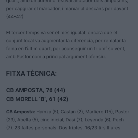
quart, amb un autèntic festival anotador dels ampostins,
per capgirar el marcador, i marxar al descans per davant
(44-42).
El tercer temps va ser el més igualat, encara que el
conjunt local va augmentar la diferencia, per rematar la
feina en l’ùltim quart, per aconseguir un triomf solvent,
amb Pastor com a principal argument ofensiu.
FITXA TÈCNICA:
CB AMPOSTA, 76 (44)
CB MORELL ‘B’, 61 (42)
CB Amposta:
Hamza (5), Castan (2), Marliere (15), Pastor
(29), Abella (5), cinc inicial, Dasi (7), Leyenda (6), Pech
(7). 23 faltes personals. Dos triples. 16/23 tirs lliures.