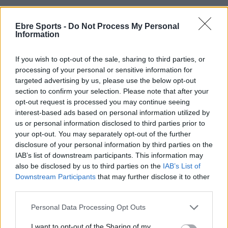
Ebre Sports -
Do Not Process My Personal
Information
If you wish to opt-out of the sale, sharing to third parties, or
Article anterior
Article següent
processing of your personal or sensitive information for
El TKD Alfaro campió de
El CCT Tortosa acomiada
targeted advertising by us, please use the below opt-out
Catalunya sènior masculí per
l’any amb derrota davant el
section to confirm your selection. Please note that after your
equips
CTT Vilanova
opt-out request is processed you may continue seeing
interest-based ads based on personal information utilized by
us or personal information disclosed to third parties prior to
your opt-out. You may separately opt-out of the further
disclosure of your personal information by third parties on the
IAB’s list of downstream participants. This information may
also be disclosed by us to third parties on the
IAB’s List of
Downstream Participants
that may further disclose it to other
third parties.
Personal Data Processing Opt Outs
Enric Alguero
I want to opt-out of the Sharing of my