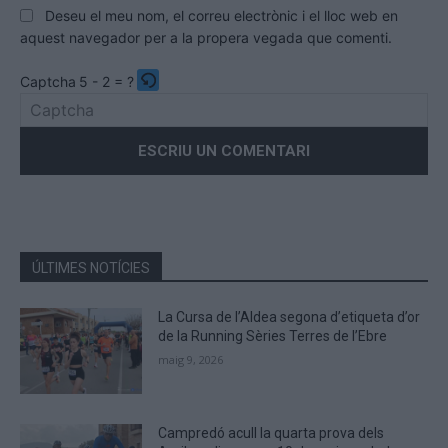
Deseu el meu nom, el correu electrònic i el lloc web en
aquest navegador per a la propera vegada que comenti.
Captcha
5 - 2 = ?
Please
enter
the
characters
shown
in
the
ÚLTIMES NOTÍCIES
CAPTCHA
to
La Cursa de l’Aldea segona d’etiqueta d’or
verify
de la Running Sèries Terres de l’Ebre
that
maig 9, 2026
you
are
human.
Campredó acull la quarta prova dels