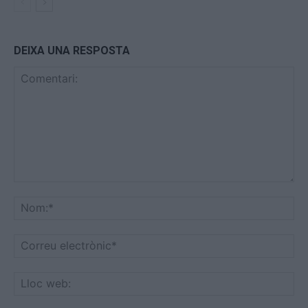
DEIXA UNA RESPOSTA
Comentari:
No
Co
ele
Llo
we