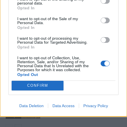
personal data.
Opted In
I want to opt-out of the Sale of my
ARTICLES RELACIONATS
Personal Data.
Opted In
El Cantaires amb baixes rep al CB
I want to opt-out of processing my
Viladecans en el tram decisiu de la lliga
Personal Data for Targeted Advertising.
maig 9, 2026
Opted In
Bàsquet
I want to opt-out of Collection, Use,
Retention, Sale, and/or Sharing of my
El Cantaires guanya al Serrallo a un rival
Personal Data that Is Unrelated with the
Purposes for which it was collected.
directe i recupera les opcions d’ascens
Opted Out
abril 28, 2026
Bàsquet
CONFIRM
El Bàsquet Morell acaba amb la ratxa
positiva del Cantaires com a local
Data Deletion
Data Access
Privacy Policy
abril 19, 2026
Bàsquet