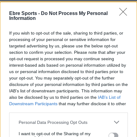
van estar imparables en atac. Al descans el marcador ja
mostrava més del doble de gols per part dels tortosins.
Ebre Sports -
Do Not Process My Personal
Information
I en la segona part va continuar la tònica d’encerts en
If you wish to opt-out of the sale, sharing to third parties, or
aturades i gols. En tot moment es va mantenir el doble de
processing of your personal or sensitive information for
gols que fins i tot es va incrementar al final.
targeted advertising by us, please use the below opt-out
section to confirm your selection. Please note that after your
I ara, a encarar la darrera jornada contra l’Amposta amb
opt-out request is processed you may continue seeing
interest-based ads based on personal information utilized by
l’objectiu d’assegurar la segona plaça d’aquesta fase.
us or personal information disclosed to third parties prior to
your opt-out. You may separately opt-out of the further
INFANTIL MASCULÍ (1a CATALANA – 1a
disclosure of your personal information by third parties on the
IAB’s list of downstream participants. This information may
fase G.E)
also be disclosed by us to third parties on the
IAB’s List of
Downstream Participants
that may further disclose it to other
CE TORTOSA, 35
third parties.
MUBAK BM LA ROCA 1953, 34
Personal Data Processing Opt Outs
CE Tortosa:
Donnay, Iker, Pau Mateu, Àlex Mateu,
I want to opt-out of the Sharing of my