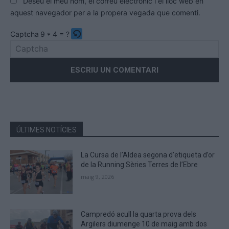
Deseu el meu nom, el correu electrònic i el lloc web en
aquest navegador per a la propera vegada que comenti.
Captcha
9 * 4 = ?
Please
enter
the
characters
shown
in
the
ÚLTIMES NOTÍCIES
CAPTCHA
to
La Cursa de l’Aldea segona d’etiqueta d’or
verify
de la Running Sèries Terres de l’Ebre
that
maig 9, 2026
you
are
human.
Campredó acull la quarta prova dels
Argilers diumenge 10 de maig amb dos