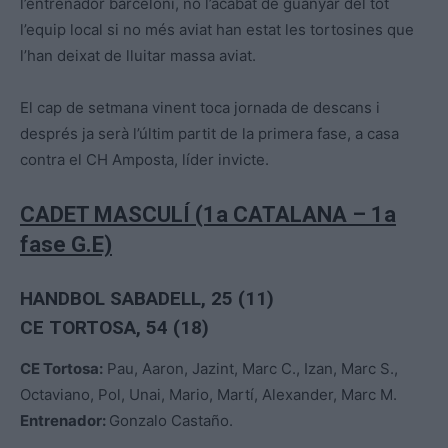
l’entrenador barceloní, no l’acabat de guanyar del tot
l’equip local si no més aviat han estat les tortosines que
l’han deixat de lluitar massa aviat.
El cap de setmana vinent toca jornada de descans i
després ja serà l’últim partit de la primera fase, a casa
contra el CH Amposta, líder invicte.
CADET MASCULÍ (1a CATALANA – 1a
fase G.E)
HANDBOL SABADELL, 25 (11)
CE TORTOSA, 54 (18)
CE Tortosa:
Pau, Aaron, Jazint, Marc C., Izan, Marc S.,
Octaviano, Pol, Unai, Mario, Martí, Alexander, Marc M.
Entrenador:
Gonzalo Castaño.