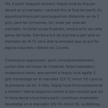
15). A partir d’aquest moment, l’equip local es fica per
davant en el marcador i serà així fins al final del partit. En
aquesta primera part aconsegueixen distanciar-se de 2
gols, però les tortosines, tot i estar per sota del
marcador, no tenen el partit perdut, encara se’ls veu amb
ganes de lluitar. S’arriba a la fi de la primera part amb un
marcador de 16 15, però amb la sensació que es pot fer
alguna cosa més i obtenir els 2 punts.
Comença la segona part, però, incomprensiblement,
surten més nervioses de l’habitual, fallant passades i
recepcions clares, que permet a l’equip local agafar 5
gols d’avantatge en el marcador (22-17, minut 10) i que no
fa preveure res bo. A més, l’equip local torna a pressionar
a l’extrem i lateral esquerra (veient el bon resultat que els
hi havia donat a la primera part) i continuen eixamplant
l’avantatge en el marcador (25-18, minut 15). La defensa,