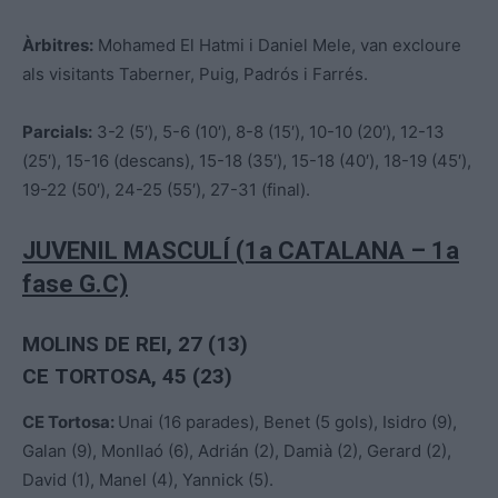
Àrbitres
:
Mohamed El Hatmi i Daniel Mele, van excloure
als visitants Taberner, Puig, Padrós i Farrés.
Parcials:
3-2 (5′), 5-6 (10′), 8-8 (15′), 10-10 (20′), 12-13
(25′), 15-16 (descans), 15-18 (35′), 15-18 (40′), 18-19 (45′),
19-22 (50′), 24-25 (55′), 27-31 (final).
JUVENIL MASCULÍ (1a CATALANA – 1a
fase G.C)
MOLINS DE REI, 27 (13)
CE TORTOSA, 45 (23)
CE Tortosa:
Unai (16 parades), Benet (5 gols), Isidro (9),
Galan (9), Monllaó (6), Adrián (2), Damià (2), Gerard (2),
David (1), Manel (4), Yannick (5).