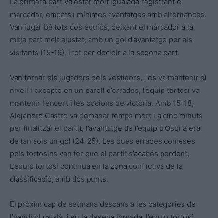
La primera part va estar molt igualada registrant el
marcador, empats i mínimes avantatges amb alternances.
Van jugar bé tots dos equips, deixant el marcador a la
mitja part molt ajustat, amb un gol d’avantatge per als
visitants (15-16), i tot per decidir a la segona part.
Van tornar els jugadors dels vestidors, i es va mantenir el
nivell i excepte en un parell d’errades, l’equip tortosí va
mantenir l’encert i les opcions de victòria. Amb 15-18,
Alejandro Castro va demanar temps mort i a cinc minuts
per finalitzar el partit, l’avantatge de l’equip d’Osona era
de tan sols un gol (24-25). Les dues errades comeses
pels tortosins van fer que el partit s’acabés perdent.
L’equip tortosí continua en la zona conflictiva de la
classificació, amb dos punts.
El pròxim cap de setmana descans a les categories de
l’handbol català, i en la desena jornada, l’equip tortosí