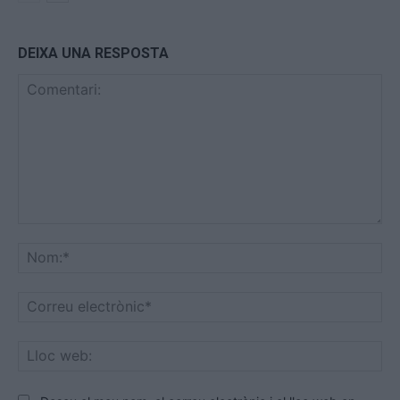
DEIXA UNA RESPOSTA
Comentari:
No
Co
ele
Llo
we