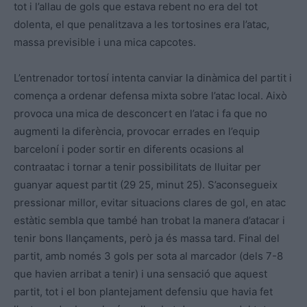
tot i l’allau de gols que estava rebent no era del tot
dolenta, el que penalitzava a les tortosines era l’atac,
massa previsible i una mica capcotes.
L’entrenador tortosí intenta canviar la dinàmica del partit i
comença a ordenar defensa mixta sobre l’atac local. Això
provoca una mica de desconcert en l’atac i fa que no
augmenti la diferència, provocar errades en l’equip
barceloní i poder sortir en diferents ocasions al
contraatac i tornar a tenir possibilitats de lluitar per
guanyar aquest partit (29 25, minut 25). S’aconsegueix
pressionar millor, evitar situacions clares de gol, en atac
estàtic sembla que també han trobat la manera d’atacar i
tenir bons llançaments, però ja és massa tard. Final del
partit, amb només 3 gols per sota al marcador (dels 7-8
que havien arribat a tenir) i una sensació que aquest
partit, tot i el bon plantejament defensiu que havia fet