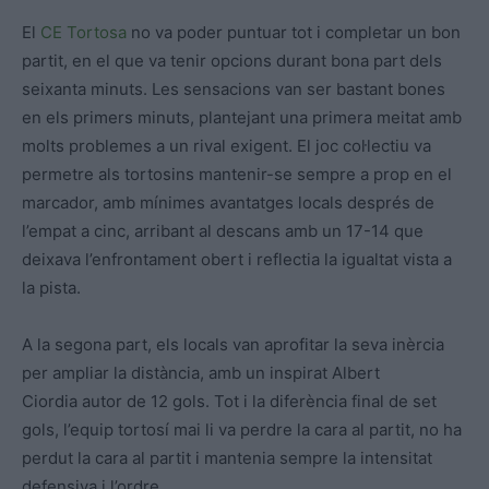
El
CE Tortosa
no va poder puntuar tot i completar un bon
partit, en el que va tenir opcions durant bona part dels
seixanta minuts. Les sensacions van ser bastant bones
en els primers minuts, plantejant una primera meitat amb
molts problemes a un rival exigent. El joc col·lectiu va
permetre als tortosins mantenir-se sempre a prop en el
marcador, amb mínimes avantatges locals després de
l’empat a cinc, arribant al descans amb un 17-14 que
deixava l’enfrontament obert i reflectia la igualtat vista a
la pista.
A la segona part, els locals van aprofitar la seva inèrcia
per ampliar la distància, amb un inspirat Albert
Ciordia autor de 12 gols. Tot i la diferència final de set
gols, l’equip tortosí mai li va perdre la cara al partit, no ha
perdut la cara al partit i mantenia sempre la intensitat
defensiva i l’ordre.