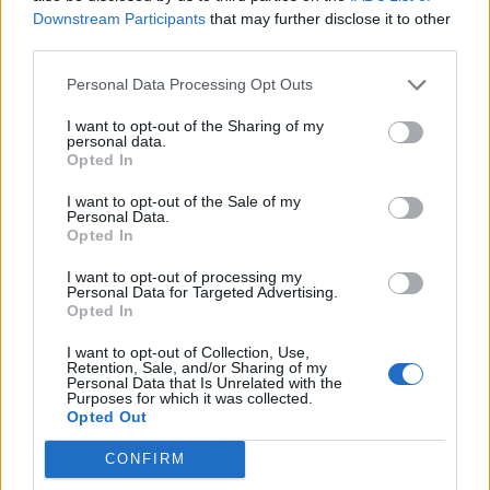
Downstream Participants
that may further disclose it to other
third parties.
Comentari:
Personal Data Processing Opt Outs
No
I want to opt-out of the Sharing of my
personal data.
Co
Opted In
ele
I want to opt-out of the Sale of my
Llo
Personal Data.
we
Opted In
Deseu el meu nom, el correu electrònic i el lloc web en
I want to opt-out of processing my
Personal Data for Targeted Advertising.
aquest navegador per a la propera vegada que comenti.
Opted In
Captcha
7 + 2 = ?
I want to opt-out of Collection, Use,
Retention, Sale, and/or Sharing of my
Personal Data that Is Unrelated with the
Purposes for which it was collected.
Please
Opted Out
enter
the
CONFIRM
characters