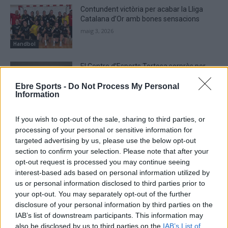
Contundent victòria per acabar la Lliga
Catalana d’Or amb bones sensacions
maig 3, 2026
Handbol
El Centre d’Esports Tortosa sorprès per
part d’un rival que lluita per la
permanència
Ebre Sports -
Do Not Process My Personal
Information
abril 29, 2026
Handbol
If you wish to opt-out of the sale, sharing to third parties, or
processing of your personal or sensitive information for
targeted advertising by us, please use the below opt-out
section to confirm your selection. Please note that after your
DEIXA UNA RESPOSTA
opt-out request is processed you may continue seeing
interest-based ads based on personal information utilized by
us or personal information disclosed to third parties prior to
your opt-out. You may separately opt-out of the further
disclosure of your personal information by third parties on the
IAB’s list of downstream participants. This information may
also be disclosed by us to third parties on the
IAB’s List of