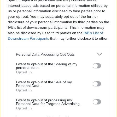
opt-out request is processed you may continue seeing
abril 8, 2026
Futbol Base
interest-based ads based on personal information utilized by
us or personal information disclosed to third parties prior to
your opt-out. You may separately opt-out of the further
disclosure of your personal information by third parties on the
IAB’s list of downstream participants. This information may
DEIXA UNA RESPOSTA
also be disclosed by us to third parties on the
IAB’s List of
Downstream Participants
that may further disclose it to other
third parties.
Personal Data Processing Opt Outs
I want to opt-out of the Sharing of my
personal data.
Opted In
I want to opt-out of the Sale of my
Comentari:
Personal Data.
No
Opted In
I want to opt-out of processing my
Personal Data for Targeted Advertising.
Co
Opted In
ele