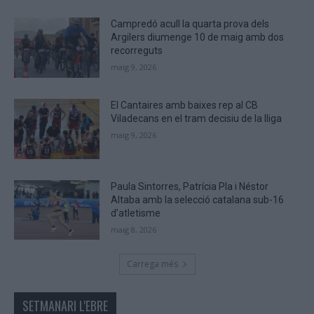
human.
Campredó acull la quarta prova dels
Argilers diumenge 10 de maig amb dos
recorreguts
maig 9, 2026
El Cantaires amb baixes rep al CB
Viladecans en el tram decisiu de la lliga
maig 9, 2026
Paula Sintorres, Patrícia Pla i Néstor
Altaba amb la selecció catalana sub-16
d’atletisme
maig 8, 2026
Carrega més
SETMANARI L'EBRE