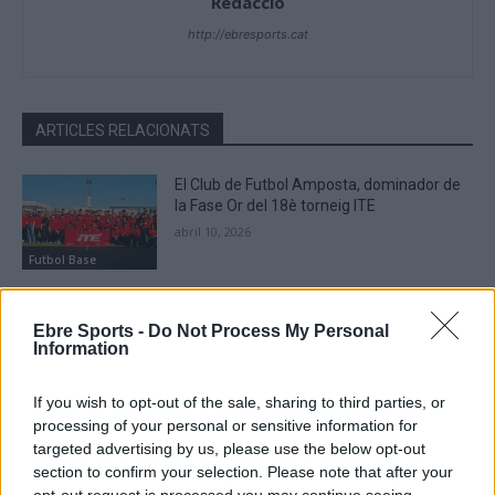
Redacció
http://ebresports.cat
ARTICLES RELACIONATS
El Club de Futbol Amposta, dominador de
la Fase Or del 18è torneig ITE
abril 10, 2026
Futbol Base
Més de cent cinquanta voluntaris ebrencs
prenen part en el vint-i-quatrè MIC
Ebre Sports -
Do Not Process My Personal
Information
abril 9, 2026
Futbol Base
If you wish to opt-out of the sale, sharing to third parties, or
processing of your personal or sensitive information for
Finalitza amb èxit la 18a edició de
targeted advertising by us, please use the below opt-out
l’International Terres de l’Ebre Tournament
section to confirm your selection. Please note that after your
(ITE)