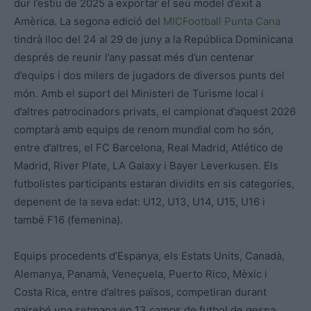
dur l’estiu de 2025 a exportar el seu model d’èxit a
Amèrica. La segona edició del
MICFootball Punta Cana
tindrà lloc del 24 al 29 de juny a la República Dominicana
després de reunir l’any passat més d’un centenar
d’equips i dos milers de jugadors de diversos punts del
món. Amb el suport del Ministeri de Turisme local i
d’altres patrocinadors privats, el campionat d’aquest 2026
comptarà amb equips de renom mundial com ho són,
entre d’altres, el FC Barcelona, Real Madrid, Atlético de
Madrid, River Plate, LA Galaxy i Bayer Leverkusen. Els
futbolistes participants estaran dividits en sis categories,
depenent de la seva edat: U12, U13, U14, U15, U16 i
també F16 (femenina).
Equips procedents d’Espanya, els Estats Units, Canadà,
Alemanya, Panamà, Veneçuela, Puerto Rico, Mèxic i
Costa Rica, entre d’altres països, competiran durant
gairebé una setmana en 13 camps de futbol de gespa