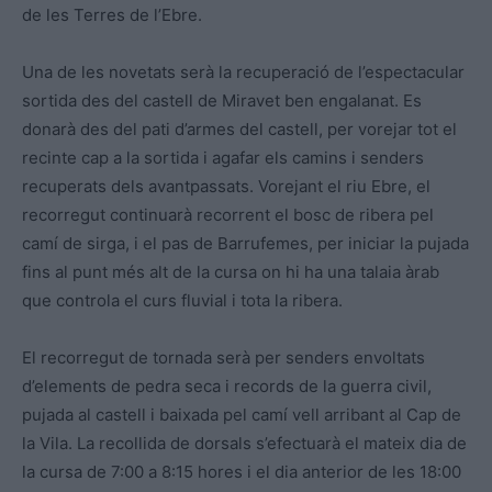
de les Terres de l’Ebre.
Una de les novetats serà la recuperació de l’espectacular
sortida des del castell de Miravet ben engalanat. Es
donarà des del pati d’armes del castell, per vorejar tot el
recinte cap a la sortida i agafar els camins i senders
recuperats dels avantpassats. Vorejant el riu Ebre, el
recorregut continuarà recorrent el bosc de ribera pel
camí de sirga, i el pas de Barrufemes, per iniciar la pujada
fins al punt més alt de la cursa on hi ha una talaia àrab
que controla el curs fluvial i tota la ribera.
El recorregut de tornada serà per senders envoltats
d’elements de pedra seca i records de la guerra civil,
pujada al castell i baixada pel camí vell arribant al Cap de
la Vila. La recollida de dorsals s’efectuarà el mateix dia de
la cursa de 7:00 a 8:15 hores i el dia anterior de les 18:00