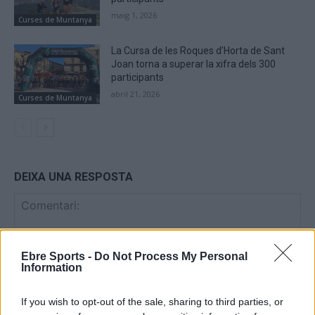
maig 1, 2026
Curses de Muntanya
La Cursa de les Roques d’Horta de Sant
Joan torna a superar la xifra dels 300
participants
abril 21, 2026
Curses de Muntanya
DEIXA UNA RESPOSTA
Ebre Sports -
Do Not Process My Personal
Information
If you wish to opt-out of the sale, sharing to third parties, or