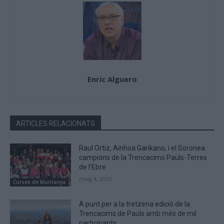
Enric Alguero
ARTICLES RELACIONATS
Raul Ortiz, Ainhoa Garikano, i el Soronea
campions de la Trencacims Paüls-Terres
de l’Ebre
maig 4, 2026
Curses de Muntanya
A punt per a la tretzena edició de la
Trencacims de Paüls amb més de mil
participants