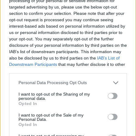
processing of your personal or sensitive information for
Comentari:
targeted advertising by us, please use the below opt-out
No
section to confirm your selection. Please note that after your
opt-out request is processed you may continue seeing
Co
interest-based ads based on personal information utilized by
ele
us or personal information disclosed to third parties prior to
your opt-out. You may separately opt-out of the further
Llo
disclosure of your personal information by third parties on the
we
IAB’s list of downstream participants. This information may
also be disclosed by us to third parties on the
IAB’s List of
Deseu el meu nom, el correu electrònic i el lloc web en
Downstream Participants
that may further disclose it to other
aquest navegador per a la propera vegada que comenti.
third parties.
Captcha
8 * 2 = ?
Personal Data Processing Opt Outs
I want to opt-out of the Sharing of my
Please
personal data.
enter
Opted In
the
characters
I want to opt-out of the Sale of my
Personal Data.
shown
Opted In
in
the
ÚLTIMES NOTÍCIES
I want to opt-out of processing my