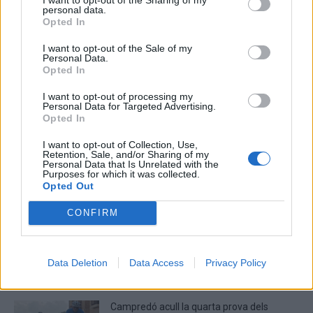
personal data.
Deseu el meu nom, el correu electrònic i el lloc web en
Opted In
aquest navegador per a la propera vegada que comenti.
I want to opt-out of the Sale of my
Personal Data.
Captcha
6 - 5 = ?
Opted In
I want to opt-out of processing my
Please
Personal Data for Targeted Advertising.
enter
Opted In
the
characters
I want to opt-out of Collection, Use,
Retention, Sale, and/or Sharing of my
shown
Personal Data that Is Unrelated with the
in
Purposes for which it was collected.
Opted Out
the
ÚLTIMES NOTÍCIES
CAPTCHA
CONFIRM
to
La Cursa de l’Aldea segona d’etiqueta d’or
verify
de la Running Sèries Terres de l’Ebre
that
maig 9, 2026
you
Data Deletion
Data Access
Privacy Policy
are
human.
Campredó acull la quarta prova dels