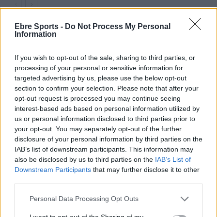
Ebre Sports -
Do Not Process My Personal
Information
DEIXA UNA RESPOSTA
If you wish to opt-out of the sale, sharing to third parties, or
processing of your personal or sensitive information for
targeted advertising by us, please use the below opt-out
section to confirm your selection. Please note that after your
opt-out request is processed you may continue seeing
interest-based ads based on personal information utilized by
us or personal information disclosed to third parties prior to
your opt-out. You may separately opt-out of the further
Comentari:
disclosure of your personal information by third parties on the
No
IAB’s list of downstream participants. This information may
also be disclosed by us to third parties on the
IAB’s List of
Downstream Participants
that may further disclose it to other
Co
third parties.
ele
Personal Data Processing Opt Outs
Llo
we
I want to opt-out of the Sharing of my