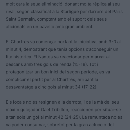
molt cara la seua eliminació, donant molta rèplica al seu
rival, segon classificat a la Starligue per darrere del Paris
Saint Germain, comptant amb el suport dels seus
aficionats en un pavelló amb gran ambient.
El Chartres va començar portant la iniciativa, amb 3-0 al
minut 4, demostrant que tenia opcions d’aconseguir un
fita històrica. El Nantes va reaccionar per marxar al
descans amb tres gols de renda (15-18). Tot i
protagonitzar un bon inici del segon període, es va
complicar el partit per al Chartres, arribant la
desavantatge a cinc gols al minut 34 (17-22).
Els locals no es resignen a la derrota, i de la mà del seu
màxim golejador Gael Tribillon, reaccionen per situar-se
a tan sols un gol al minut 42 (24-25). La remuntada no es
va poder consumar, sobretot per la gran actuació del