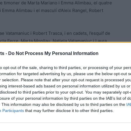
nse timoner de Marta Mariano i Emma Alimbau, el quatre
 Emma Alimbau i el masculí d’Aleix Rangel, Robert
lae Vatamaniuc i Robert Trasca, i en cadets, l’esquif de
rta Ferre, Marta Monllau, Natiela Vatamaniuc i Laura
ts -
Do Not Process My Personal Information
arta Ferré, Helena Sáez, Carla Martí, Laura Ferré,
to opt-out of the sale, sharing to third parties, or processing of your per
c, Irene Fornós i timoner, Alex Recio, el doble escull de
formation for targeted advertising by us, please use the below opt-out s
uvenil de Nicolae Vatamaniuc i Robert Trasca i el quatre
r selection. Please note that after your opt-out request is processed y
eing interest-based ads based on personal information utilized by us or
asca, Nicolae Vatamaniuc i Alexander Delgado. També es
disclosed to third parties prior to your opt-out. You may separately opt-
if juvenil, Pau Simó del CR Tortosa.
losure of your personal information by third parties on the IAB’s list of
. This information may also be disclosed by us to third parties on the
IA
Participants
that may further disclose it to other third parties.