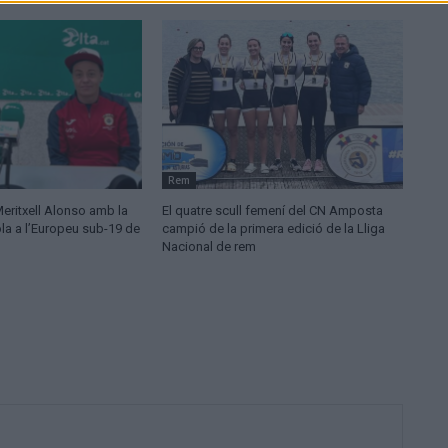
Rem
Meritxell Alonso amb la
El quatre scull femení del CN Amposta
la a l’Europeu sub-19 de
campió de la primera edició de la Lliga
Nacional de rem