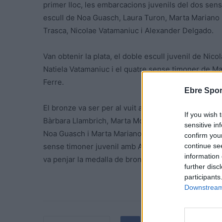
primer lloc, les embarcacions juvenils del dos se
escull de Noa Guasch, Laura Turon, Marta Mariano i
Trasca, Nicolae Vatamaniuc i Alexander Delgado.
Van obtenir la plata, el doble escull juvenil de Nico
Natiela Vatamaniuc i el quatre sense timoner de Ma
Ferre.
Ebre Spor
El bronze va ser per al vuit amb timoner cadet de M
If you wish 
Bàrbara Llambrich, Marta Monllau, Natiela Vatamaniu
sensitive in
Noa Guasch i Marta Mariano, el dos sense timoner j
confirm you
continue se
sense timoner juvenil amb Aleix Rangel, Robert Tr
information 
va penjar la medalla de bronze, en la regata d’esqu
further disc
participants
Downstream 