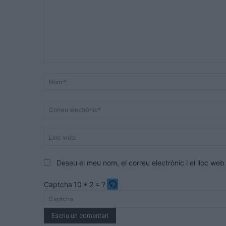
Comentari:
Deseu el meu nom, el correu electrònic i el lloc w
Captcha
10 * 2 = ?
Please
enter