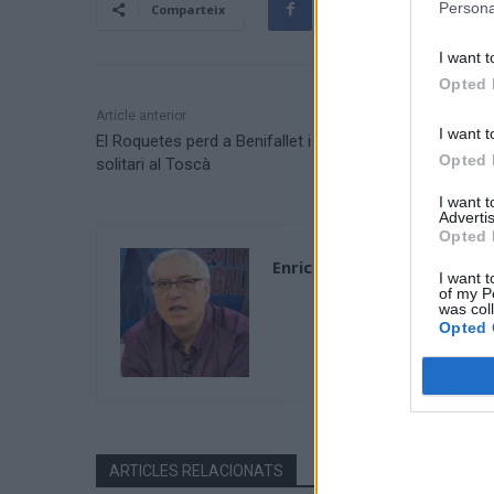
Persona
Comparteix
I want t
Opted 
Article anterior
I want t
El Roquetes perd a Benifallet i li deixa el primer lloc en
Opted 
solitari al Toscà
I want 
Advertis
Opted 
Enric Alguero
I want t
of my P
was col
Opted 
ARTICLES RELACIONATS