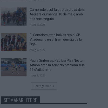
Campredó acull la quarta prova dels
Argilers diumenge 10 de maig amb
dos recorreguts
maig 9, 2026
El Cantaires amb baixes rep al CB
Viladecans en el tram decisiu de la
lliga
maig 9, 2026
Paula Sintorres, Patrícia Pla i Néstor
Altaba amb la selecció catalana sub-
16 d’atletisme
maig 8, 2026
Carrega més
SETMANARI L'EBRE