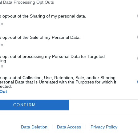
l Data Processing Opt Outs
o opt-out of the Sharing of my personal data.
In
Article següent
o opt-out of the Sale of my Personal Data.
Quatre medalles per als representants ebrencs al
In
Campionat de Catalunya sènior de taekwondo
to opt-out of processing my Personal Data for Targeted
ing.
In
o opt-out of Collection, Use, Retention, Sale, and/or Sharing
ersonal Data that Is Unrelated with the Purposes for which it
lected.
Out
CONFIRM
Data Deletion
Data Access
Privacy Policy