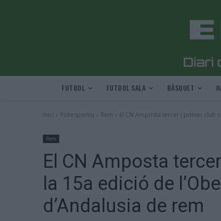
FUTBOL
FUTBOL SALA
BÀSQUET
H
Inici
Poliesportiu
Rem
El CN Amposta tercer i primer club ca
Rem
El CN Amposta tercer 
la 15a edició de l’Obe
d’Andalusia de rem