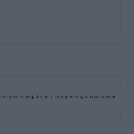
Nom:*
Correu
electrò
Lloc
web:
eb en aquest navegador per a la propera vegada que comenti.