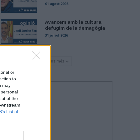
01 agost 2026
Avancem amb la cultura,
defugim de la demagògia
31 juliol 2026
Veure més
sonal or
ection to
ou may
 personal
out of the
 downstream
B’s List of