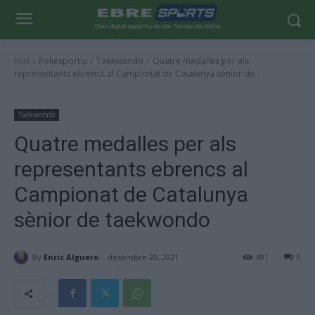
Inici
Poliesportiu
Taekwondo
Quatre medalles per als
representants ebrencs al Campionat de Catalunya sènior de...
Taekwondo
Quatre medalles per als
representants ebrencs al
Campionat de Catalunya
sènior de taekwondo
By
Enric Alguero
desembre 20, 2021
491
0