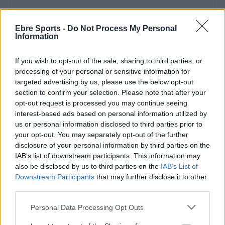
Ebre Sports -
Do Not Process My Personal
Information
ARTICLES RELACIONATS
If you wish to opt-out of the sale, sharing to third parties, or
Genís Gisbert i Núria Gelabert van
processing of your personal or sensitive information for
representar a la selecció catalana a l’Open
targeted advertising by us, please use the below opt-out
Internacional d’Espanya
section to confirm your selection. Please note that after your
abril 22, 2026
Taekwondo
opt-out request is processed you may continue seeing
interest-based ads based on personal information utilized by
Onze medalles del TKD Alfaro al
us or personal information disclosed to third parties prior to
Campionat de Catalunya infantil de
your opt-out. You may separately opt-out of the further
taekwondo
disclosure of your personal information by third parties on the
març 25, 2026
Taekwondo
IAB’s list of downstream participants. This information may
also be disclosed by us to third parties on the
IAB’s List of
Downstream Participants
that may further disclose it to other
Podis del TKD Alfaro d’Amposta al 10è
Open d’Aragó de taekwondo
third parties.
març 25, 2026
Personal Data Processing Opt Outs
Taekwondo