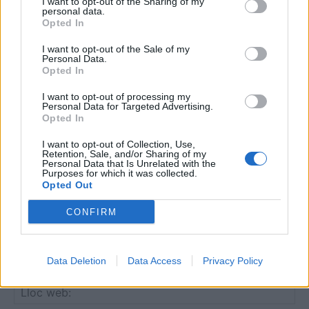
I want to opt-out of the Sharing of my
personal data.
Opted In
I want to opt-out of the Sale of my
DEIXA UNA RESPOSTA
Personal Data.
Opted In
I want to opt-out of processing my
Personal Data for Targeted Advertising.
Opted In
I want to opt-out of Collection, Use,
Retention, Sale, and/or Sharing of my
Personal Data that Is Unrelated with the
Purposes for which it was collected.
Opted Out
Comentari:
No
CONFIRM
Co
Data Deletion
Data Access
Privacy Policy
ele
Llo
we