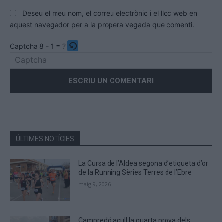
Deseu el meu nom, el correu electrònic i el lloc web en
aquest navegador per a la propera vegada que comenti.
Captcha
8 - 1 = ?
Please
enter
the
characters
shown
in
the
ÚLTIMES NOTÍCIES
CAPTCHA
to
La Cursa de l’Aldea segona d’etiqueta d’or
verify
de la Running Sèries Terres de l’Ebre
that
maig 9, 2026
you
are
human.
Campredó acull la quarta prova dels