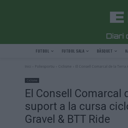
FUTBOL
FUTBOL SALA
BÀSQUET
H
Inici
Poliesportiu
Ciclisme
El Consell Comarcal de la Terra A
Ciclisme
El Consell Comarcal d
suport a la cursa cic
Gravel & BTT Ride