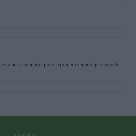
Nom:*
Correu
electrò
Lloc
web:
eb en aquest navegador per a la propera vegada que comenti.
Associat a: