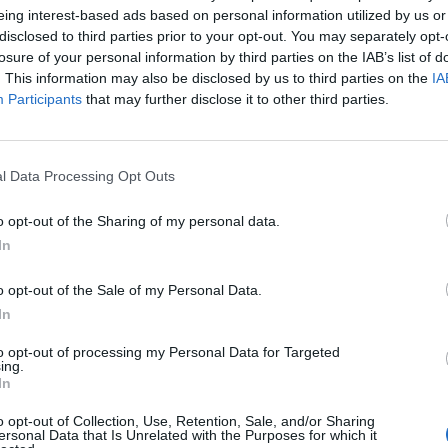
s, hi haurà diferents serveis d’avituallament al llarg de
eing interest-based ads based on personal information utilized by us or
ada, esperem que el gruix de la participació sigui de
disclosed to third parties prior to your opt-out. You may separately opt-
 passar-s’ho bé i gaudir de l’entorn, ja que al juny ja
losure of your personal information by third parties on the IAB’s list of
. This information may also be disclosed by us to third parties on the
IA
 explica Carles. En finalitzar la cursa, tots els participants
Participants
that may further disclose it to other third parties.
àgina web de Garnatxa Bikers. Es tancaran el proper 16 de
l Data Processing Opt Outs
ripció a la cursa a la fundació solidària La Nineta dels
o opt-out of the Sharing of my personal data.
In
o opt-out of the Sale of my Personal Data.
In
to opt-out of processing my Personal Data for Targeted
ing.
In
o opt-out of Collection, Use, Retention, Sale, and/or Sharing
ersonal Data that Is Unrelated with the Purposes for which it
Article següent