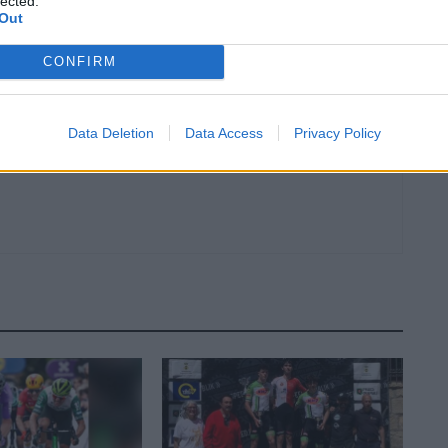
lected.
e
Tràmit per a l’Handbol Amposta a la pista del Sant Joan
Out
Despí
CONFIRM
Data Deletion
Data Access
Privacy Policy