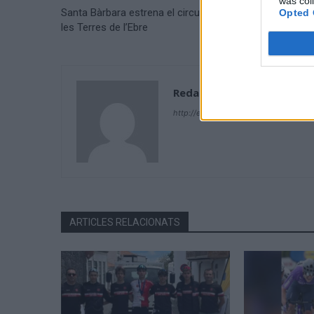
was col
Santa Bàrbara estrena el circuit de la Running Series d
Opted 
les Terres de l’Ebre
Redacció
http://ebresports.cat
ARTICLES RELACIONATS