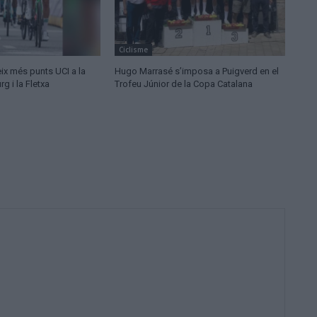
Ciclisme
ix més punts UCI a la
Hugo Marrasé s’imposa a Puigverd en el
 i la Fletxa
Trofeu Júnior de la Copa Catalana