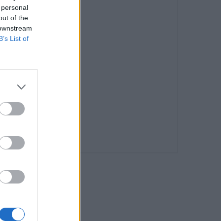
 personal
out of the
 downstream
B’s List of