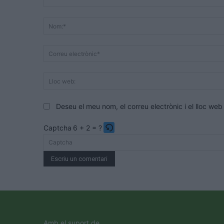
Comentari:
Deseu el meu nom, el correu electrònic i el lloc w
Captcha
6 + 2 = ?
Please
enter
the
characters
shown
in
the
Amb el suport de