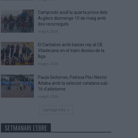
Campredó acull la quarta prova dels
Argilers diumenge 10 de maig amb
dos recorreguts
maig 9, 2026
El Cantaires amb baixes rep al CB
Viladecans en el tram decisiu de la
lliga
maig 9, 2026
Paula Sintorres, Patrícia Pla i Néstor
Altaba amb la selecció catalana sub-
16 d’atletisme
maig 8, 2026
Carrega més
SETMANARI L'EBRE