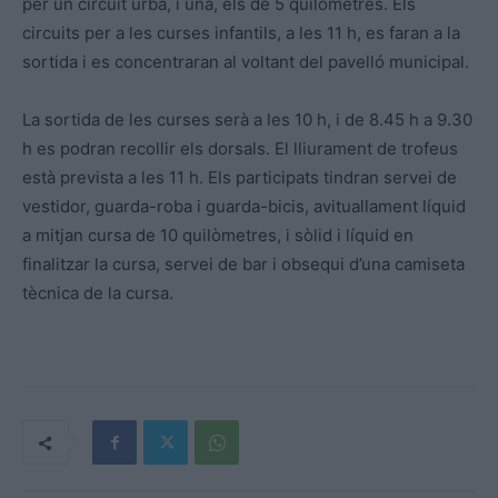
per un circuit urbà, i una, els de 5 quilòmetres. Els
circuits per a les curses infantils, a les 11 h, es faran a la
sortida i es concentraran al voltant del pavelló municipal.
La sortida de les curses serà a les 10 h, i de 8.45 h a 9.30
h es podran recollir els dorsals. El lliurament de trofeus
està prevista a les 11 h. Els participats tindran servei de
vestidor, guarda-roba i guarda-bicis, avituallament líquid
a mitjan cursa de 10 quilòmetres, i sòlid i líquid en
finalitzar la cursa, servei de bar i obsequi d’una camiseta
tècnica de la cursa.