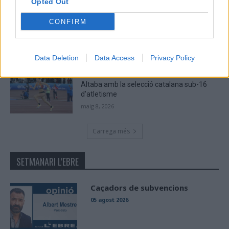
Opted Out
El Cantaires amb baixes rep al CB
CONFIRM
Viladecans en el tram decisiu de la lliga
maig 9, 2026
Data Deletion
Data Access
Privacy Policy
Paula Sintorres, Patrícia Pla i Néstor
Altaba amb la selecció catalana sub-16
d’atletisme
maig 8, 2026
Carrega més
SETMANARI L'EBRE
Caçadors de subvencions
05 agost 2026