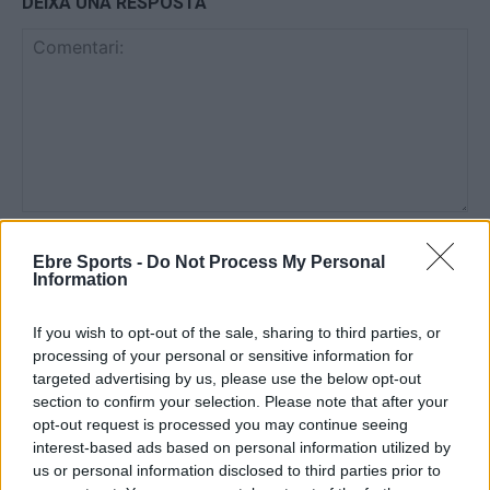
DEIXA UNA RESPOSTA
Comentari:
No
Ebre Sports -
Do Not Process My Personal
Information
Co
ele
If you wish to opt-out of the sale, sharing to third parties, or
processing of your personal or sensitive information for
Llo
targeted advertising by us, please use the below opt-out
we
section to confirm your selection. Please note that after your
opt-out request is processed you may continue seeing
Deseu el meu nom, el correu electrònic i el lloc web en
interest-based ads based on personal information utilized by
aquest navegador per a la propera vegada que comenti.
us or personal information disclosed to third parties prior to