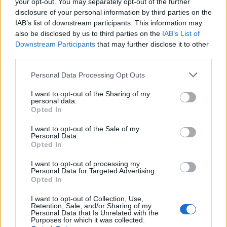
your opt-out. You may separately opt-out of the further
Captcha
8 * 2 = ?
disclosure of your personal information by third parties on the
IAB’s list of downstream participants. This information may
Please
also be disclosed by us to third parties on the
IAB’s List of
enter
Downstream Participants
that may further disclose it to other
the
third parties.
characters
Personal Data Processing Opt Outs
shown
in
I want to opt-out of the Sharing of my
the
ÚLTIMES NOTÍCIES
personal data.
CAPTCHA
Opted In
to
La Cursa de l’Aldea segona d’etiqueta d’or
I want to opt-out of the Sale of my
verify
de la Running Sèries Terres de l’Ebre
Personal Data.
that
Opted In
maig 9, 2026
you
are
I want to opt-out of processing my
Personal Data for Targeted Advertising.
human.
Opted In
Campredó acull la quarta prova dels
Argilers diumenge 10 de maig amb dos
I want to opt-out of Collection, Use,
recorreguts
Retention, Sale, and/or Sharing of my
Personal Data that Is Unrelated with the
maig 9, 2026
Purposes for which it was collected.