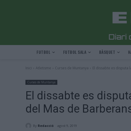
FUTBOL
FUTBOL SALA
BÀSQUET
H
Inici
Atletisme
Curses de Muntanya
El dissabte es disputa l
Curses de Muntanya
El dissabte es disputa
del Mas de Barberan
By
Redacció
agost 9, 2019