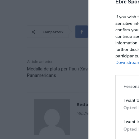
Ebre Spor
If you wish 
sensitive in
confirm you
Comparteix
continue se
information 
further disc
participants
Article anterior
Downstream 
Medalla de plata per Pau i Xavi Vela als Jocs
Panamericans
Persona
I want t
Redacció
Opted 
http://ebresports.cat
I want t
Opted 