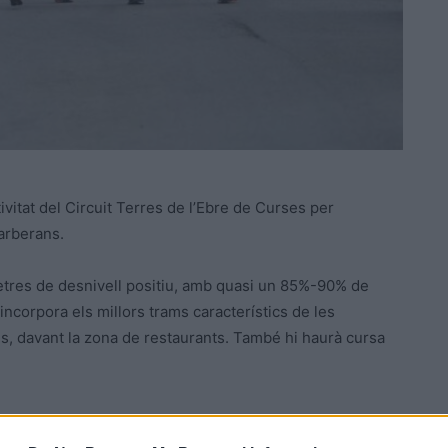
tivitat del Circuit Terres de l’Ebre de Curses per
arberans.
etres de desnivell positiu, amb quasi un 85%-90% de
 incorpora els millors trams característics de les
es, davant la zona de restaurants. També hi haurà cursa