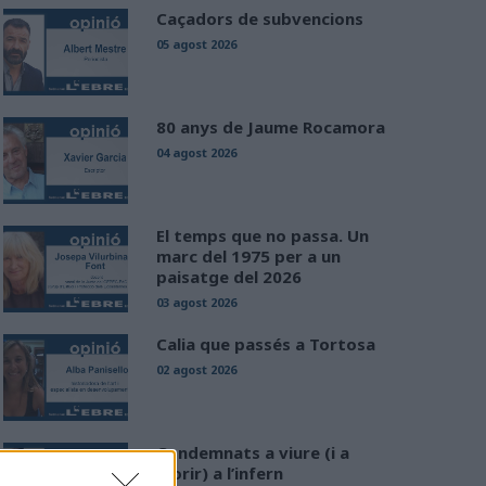
Caçadors de subvencions
05 agost 2026
80 anys de Jaume Rocamora
04 agost 2026
El temps que no passa. Un
marc del 1975 per a un
paisatge del 2026
03 agost 2026
Calia que passés a Tortosa
02 agost 2026
Condemnats a viure (i a
morir) a l’infern