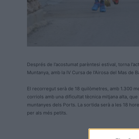
Després de l’acostumat parèntesi estival, torna l’ac
Muntanya, amb la IV Cursa de l’Airosa del Mas de B
El recorregut serà de 18 quilòmetres, amb 1.300 m
corriols amb una dificultat tècnica mitjana alta, que
muntanyes dels Ports. La sortida serà a les 18 hor
per als més petits.