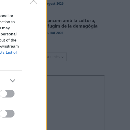
01 agost 2026
sonal or
Avancem amb la cultura,
ection to
defugim de la demagògia
ou may
31 juliol 2026
 personal
out of the
 downstream
B’s List of
Veure més