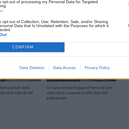
to opt-out of processing my Personal Data for Targeted
ing.
In
o opt-out of Collection, Use, Retention, Sale, and/or Sharing
ersonal Data that Is Unrelated with the Purposes for which it
lected.
Out
CONFIRM
Data Deletion
Data Access
Privacy Policy
ya
Curses de Muntanya
etzena edició de la
La Cursa de les Roques d’Horta de Sant
aüls amb més de mil
Joan torna a superar la xifra dels 300
participants