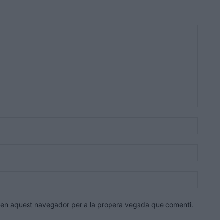
Nom:*
Correu
electrò
Lloc
web:
eb en aquest navegador per a la propera vegada que comenti.