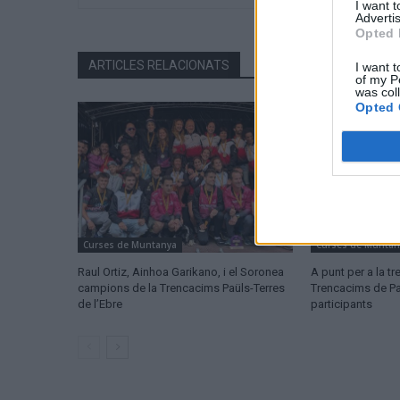
I want 
Advertis
Opted 
ARTICLES RELACIONATS
I want t
of my P
was col
Opted 
Curses de Muntanya
Curses de Muntan
Raul Ortiz, Ainhoa Garikano, i el Soronea
A punt per a la tr
campions de la Trencacims Paüls-Terres
Trencacims de P
de l’Ebre
participants