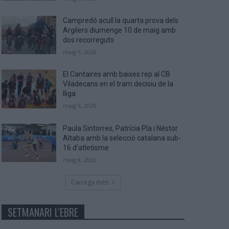
Campredó acull la quarta prova dels
Argilers diumenge 10 de maig amb
dos recorreguts
maig 9, 2026
El Cantaires amb baixes rep al CB
Viladecans en el tram decisiu de la
lliga
maig 9, 2026
Paula Sintorres, Patrícia Pla i Néstor
Altaba amb la selecció catalana sub-
16 d’atletisme
maig 8, 2026
Carrega més
SETMANARI L'EBRE