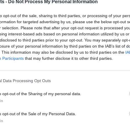
ts -
Do Not Process My Personal Information
to opt-out of the sale, sharing to third parties, or processing of your per
formation for targeted advertising by us, please use the below opt-out s
r selection. Please note that after your opt-out request is processed y
eing interest-based ads based on personal information utilized by us or
disclosed to third parties prior to your opt-out. You may separately opt-
losure of your personal information by third parties on the IAB’s list of
. This information may also be disclosed by us to third parties on the
IA
Article següent
Participants
that may further disclose it to other third parties.
La Galera acull en plenes festes majors el XXXVI
Trofeu de Sant Llorenç
l Data Processing Opt Outs
o opt-out of the Sharing of my personal data.
In
o opt-out of the Sale of my Personal Data.
In