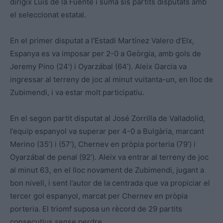
dirigix Luis de la Fuente i suma sis partits disputats amb
el seleccionat estatal.
En el primer disputat a l’Estadi Martínez Valero d’Elx,
Espanya es va imposar per 2-0 a Geòrgia, amb gols de
Jeremy Pino (24’) i Oyarzábal (64’). Aleix Garcia va
ingressar al terreny de joc al minut vuitanta-un, en lloc de
Zubimendi, i va estar molt participatiu.
En el segon partit disputat al José Zorrilla de Valladolid,
l’equip espanyol va superar per 4-0 a Bulgària, marcant
Merino (35’) i (57’), Chernev en pròpia porteria (79’) i
Oyarzábal de penal (92’). Aleix va entrar al terreny de joc
al minut 63, en el lloc novament de Zubimendi, jugant a
bon nivell, i sent l’autor de la centrada que va propiciar el
tercer gol espanyol, marcat per Chernev en pròpia
porteria. El triomf suposa un rècord de 29 partits
consecutius sense perdre.