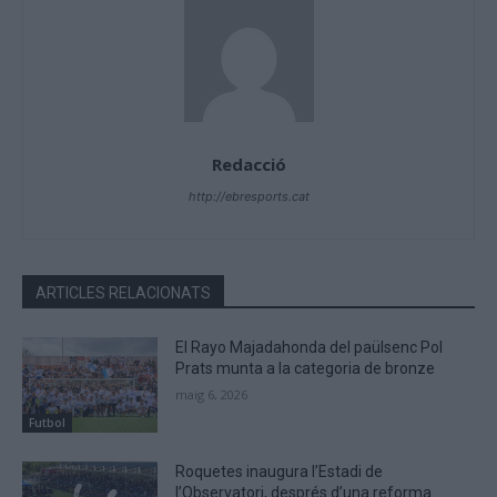
Redacció
http://ebresports.cat
ARTICLES RELACIONATS
El Rayo Majadahonda del paülsenc Pol
Prats munta a la categoria de bronze
maig 6, 2026
Futbol
Roquetes inaugura l’Estadi de
l’Observatori, després d’una reforma