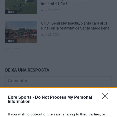
integral d’1,2M€
abril 27, 2026
Futbol
Un CF Benifallet inactiu, planta cara al CF
Pinell en la festivitat de Santa Magdalena
abril 25, 2026
Futbol
DEIXA UNA RESPOSTA
Ebre Sports -
Do Not Process My Personal
Information
If you wish to opt-out of the sale, sharing to third parties, or