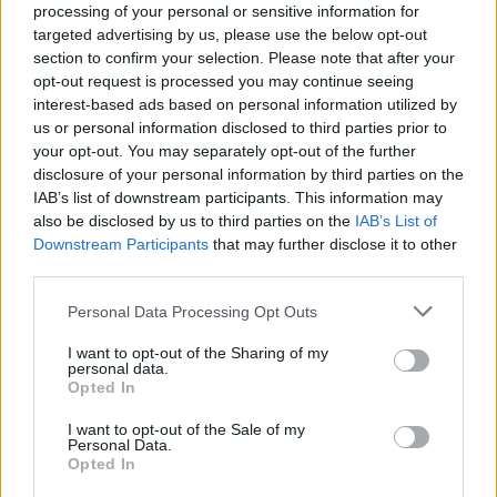
processing of your personal or sensitive information for
Comentari:
targeted advertising by us, please use the below opt-out
No
section to confirm your selection. Please note that after your
opt-out request is processed you may continue seeing
interest-based ads based on personal information utilized by
Co
us or personal information disclosed to third parties prior to
ele
your opt-out. You may separately opt-out of the further
Llo
disclosure of your personal information by third parties on the
we
IAB’s list of downstream participants. This information may
also be disclosed by us to third parties on the
IAB’s List of
Deseu el meu nom, el correu electrònic i el lloc web en
Downstream Participants
that may further disclose it to other
aquest navegador per a la propera vegada que comenti.
third parties.
Captcha
8 * 5 = ?
Personal Data Processing Opt Outs
I want to opt-out of the Sharing of my
Please
personal data.
Opted In
enter
the
I want to opt-out of the Sale of my
characters
Personal Data.
shown
Opted In
in