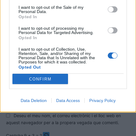
I want to opt-out of the Sale of my
Personal Data.
Opted In
I want to opt-out of processing my
Personal Data for Targeted Advertising.
Opted In
I want to opt-out of Collection, Use,
Retention, Sale, and/or Sharing of my
Personal Data that Is Unrelated with the
Comentari:
Purposes for which it was collected.
No
Opted Out
CONFIRM
Co
ele
Llo
Data Deletion
Data Access
Privacy Policy
we
Deseu el meu nom, el correu electrònic i el lloc web en
aquest navegador per a la propera vegada que comenti.
Captcha
9 + 3 = ?