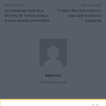
Article anterior
Article següent
La tradicional Festa de la
El faldut Aleix Garcia torna a
Bicicleta de Tortosa arriba a
jugar amb la selecció
la seua setanta-unena edició
espanyola
Redacció
http://ebresports.cat
ARTICLES RELACIONATS