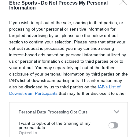
Ebre Sports -
Do Not Process My Personal
Information
Predilecció dels jugadors ebrencs pel
futbol islandès
If you wish to opt-out of the sale, sharing to third parties, or
maig 2, 2026
processing of your personal or sensitive information for
Futbol internacional
targeted advertising by us, please use the below opt-out
section to confirm your selection. Please note that after your
El roquetenc Nando Recio campió de la
opt-out request is processed you may continue seeing
Premier League de Hong Kong amb el
interest-based ads based on personal information utilized by
Kitchee FC
us or personal information disclosed to third parties prior to
abril 24, 2026
Futbol internacional
your opt-out. You may separately opt-out of the further
disclosure of your personal information by third parties on the
Comença el repte de la permanència per a
IAB’s list of downstream participants. This information may
Gerard Zaragoza amb el Panserraïkos
also be disclosed by us to third parties on the
IAB’s List of
abril 11, 2026
Downstream Participants
that may further disclose it to other
third parties.
Futbol internacional
Personal Data Processing Opt Outs
I want to opt-out of the Sharing of my
personal data.
Opted In
DEIXA UNA RESPOSTA