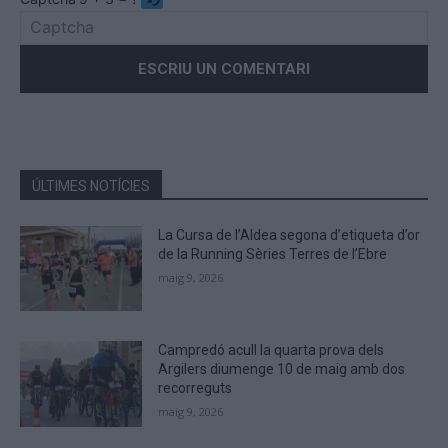
Please
enter
the
characters
shown
in
the
ÚLTIMES NOTÍCIES
CAPTCHA
to
La Cursa de l’Aldea segona d’etiqueta d’or
verify
de la Running Sèries Terres de l’Ebre
that
maig 9, 2026
you
are
human.
Campredó acull la quarta prova dels
Argilers diumenge 10 de maig amb dos
recorreguts
maig 9, 2026