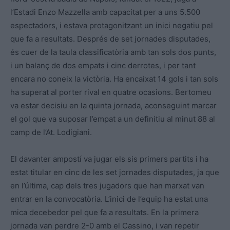
l’Estadi Enzo Mazzella amb capacitat per a uns 5.500
espectadors, i estava protagonitzant un inici negatiu pel
que fa a resultats. Després de set jornades disputades,
és cuer de la taula classificatòria amb tan sols dos punts,
i un balanç de dos empats i cinc derrotes, i per tant
encara no coneix la victòria. Ha encaixat 14 gols i tan sols
ha superat al porter rival en quatre ocasions. Bertomeu
va estar decisiu en la quinta jornada, aconseguint marcar
el gol que va suposar l’empat a un definitiu al minut 88 al
camp de l’At. Lodigiani.
El davanter ampostí va jugar els sis primers partits i ha
estat titular en cinc de les set jornades disputades, ja que
en l’última, cap dels tres jugadors que han marxat van
entrar en la convocatòria. L’inici de l’equip ha estat una
mica decebedor pel que fa a resultats. En la primera
jornada van perdre 2-0 amb el Cassino, i van repetir