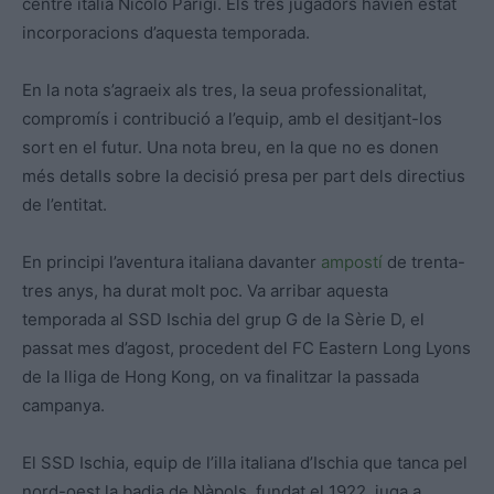
centre italià Nicoló Parigi. Els tres jugadors havien estat
incorporacions d’aquesta temporada.
En la nota s’agraeix als tres, la seua professionalitat,
compromís i contribució a l’equip, amb el desitjant-los
sort en el futur. Una nota breu, en la que no es donen
més detalls sobre la decisió presa per part dels directius
de l’entitat.
En principi l’aventura italiana davanter
ampostí
de trenta-
tres anys, ha durat molt poc. Va arribar aquesta
temporada al SSD Ischia del grup G de la Sèrie D, el
passat mes d’agost, procedent del FC Eastern Long Lyons
de la lliga de Hong Kong, on va finalitzar la passada
campanya.
El SSD Ischia, equip de l’illa italiana d’Ischia que tanca pel
nord-oest la badia de Nàpols, fundat el 1922, juga a