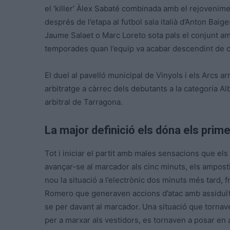
el ‘killer’ Àlex Sabaté combinada amb el rejovenime
després de l’etapa al futbol sala italià d’Anton Ba
Jaume Salaet o Marc Loreto sota pals el conjunt am
temporades quan l’equip va acabar descendint de c
El duel al pavelló municipal de Vinyols i els Arcs ar
arbitratge a càrrec dels debutants a la categoria A
arbitral de Tarragona.
La major definició els dóna els prime
Tot i iniciar el partit amb males sensacions que els
avançar-se al marcador als cinc minuts, els ampost
nou la situació a l’electrònic dos minuts més tard, 
Romero que generaven accions d’atac amb assiduïta
se per davant al marcador. Una situació que tornav
per a marxar als vestidors, es tornaven a posar en