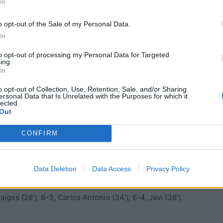
In
o opt-out of the Sale of my Personal Data.
In
to opt-out of processing my Personal Data for Targeted
ing.
até, Carlos Antonio. També van jugar: Alexis (ps), Aleix
In
 Salaet, Eloi.
o opt-out of Collection, Use, Retention, Sale, and/or Sharing
ersonal Data that Is Unrelated with the Purposes for which it
lected.
bé van jugar: Pardos, Sergio, Javi, Corona.
Out
ndez de la delegació de Tarragona amb el jutge
CONFIRM
 arbitral de Terres de l’Ebre. Targetes per a Jordi
a Pardos (13′), Corona (2) (36′) i Nuno (32′) dels reusencs.
Data Deletion
Data Access
Privacy Policy
laet (p.p.) (12’); 2-2, Àlex Sabaté (18’), 3-2, Aleix Baiges
aiges (28′); 6-3, Carlos Antonio (34′); 6-4, Javi (38′).