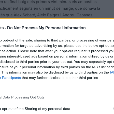
n un final boig dels primers vint minuts els ampostins
pràcticament seguits en un minut de marge, que donava la
sprés que Àlex Sabaté, Aleix Baiges i Andreu Cabanes
s de segon per a la botzina final.
ts -
Do Not Process My Personal Information
 iniciada la represa, Jordi Salaet veia la segona
to opt-out of the sale, sharing to third parties, or processing of your per
ls deixava en inferioritat durant dos minuts.
formation for targeted advertising by us, please use the below opt-out s
rnar a ajustar les distàncies amb el tercer gol, un minut
r selection. Please note that after your opt-out request is processed y
tada al pal a la que no va poder fer res Loreto quan
eing interest-based ads based on personal information utilized by us or
dor. Amb les forces igualades sobre la pista, el partit es
disclosed to third parties prior to your opt-out. You may separately opt-
losure of your personal information by third parties on the IAB’s list of
mpostins el cinquè per a tornar a cobrar dos gols
. This information may also be disclosed by us to third parties on the
IA
Montsià, quan en una gran jugada individual
Participants
that may further disclose it to other third parties.
ontinuava viu i molt intens, i una altra obra d’art
 partit quan restaven sis minuts per a finalitzar
porter-jugador sobre el terreny de joc, una circumstància
l Data Processing Opt Outs
finitiu.
o opt-out of the Sharing of my personal data.