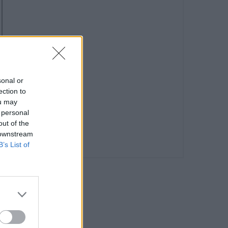
sonal or
ection to
ou may
 personal
out of the
 downstream
B’s List of