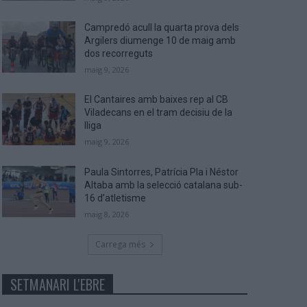
Campredó acull la quarta prova dels
Argilers diumenge 10 de maig amb
dos recorreguts
maig 9, 2026
El Cantaires amb baixes rep al CB
Viladecans en el tram decisiu de la
lliga
maig 9, 2026
Paula Sintorres, Patrícia Pla i Néstor
Altaba amb la selecció catalana sub-
16 d’atletisme
maig 8, 2026
Carrega més
SETMANARI L'EBRE