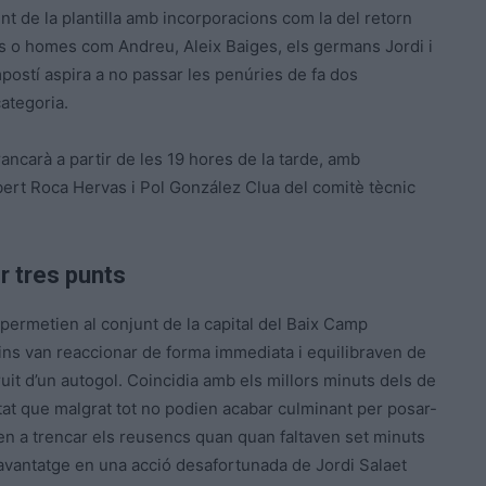
nt de la plantilla amb incorporacions com la del retorn
iges o homes com Andreu, Aleix Baiges, els germans Jordi i
postí aspira a no passar les penúries de fa dos
ategoria.
rancarà a partir de les 19 hores de la tarde, amb
lbert Roca Hervas i Pol González Clua del comitè tècnic
r tres punts
 permetien al conjunt de la capital del Baix Camp
ins van reaccionar de forma immediata i equilibraven de
fruit d’un autogol. Coincidia amb els millors minuts dels de
t que malgrat tot no podien acabar culminant per posar-
en a trencar els reusencs quan quan faltaven set minuts
 avantatge en una acció desafortunada de Jordi Salaet