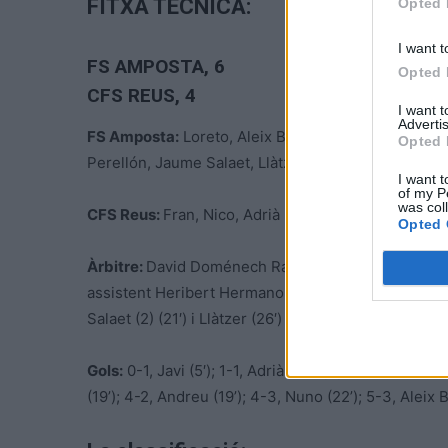
FITXA TÈCNICA:
Opted 
I want t
FS AMPOSTA
, 6
Opted 
CFS REUS, 4
I want 
Advertis
FS Amposta:
Loreto, Aleix Baiges, Andreu, Àlex Sab
Opted 
Perellón, Jaume Salaet, Llàtzer, Anton Baiges, Jordi
I want t
of my P
was col
CFS Reus:
Fran, Nico, Adrià Bes, Víctor, Nuno. Tam
Opted 
Àrbitre:
David Doménech Rates i Toni Pedrol Herná
assistent Heribert Hermano Fornós del comitè tècnic
Salaet (2) (21′) i Llàtzer (26′) dels ampostins i per 
Gols
:
0-1, Javi (5′); 1-1, Adrià Bes (p.p.) (7’); 1-2, Sa
(19’); 4-2, Andreu (19’); 4-3, Nuno (22’); 5-3, Aleix B