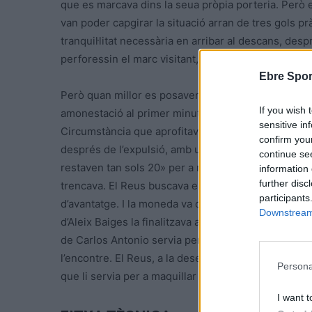
que es marcava dins la seua pròpia porteria. Però e
van poder capgirar la situació arran de tres gols 
tranquil·litat necessària en arribar al descans, de
perforessin el marc visitant, el darrer a dos décime
Ebre Spor
Però quan millor es posaven les coses amb el 4 a 2,
If you wish 
amonestació al primer minut de la segona meitat i e
sensitive in
Circumstància que aprofitaven els reusencs per a to
confirm you
després de l’expulsió, amb una rematada rasa i ajus
continue se
restaven tan sols 20» per a recuperar al cinquè juga
information 
further disc
trencava. El Reus buscava el gol de l’empat i els a
participants
d’avantatge. I la moneda va caure de part dels del 
Downstream 
d’Aleix Baiges la finalitzava amb el 5 a 3. El partit c
de Carlos Antonio servia per a gairebé sentenciar el
l’encontre. El Reus, a la desesperada, va posar el 
Persona
que li servia per a maquillar el tanteig amb el 6-4 de
I want t