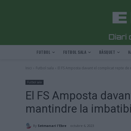
FUTBOL
FUTBOL SALA
BÀSQUET
H
Inici
Futbol sala
El FS Amposta davant el complicat repte de ma
Futbol sala
El FS Amposta davant
mantindre la imbatibi
By
Setmanari l'Ebre
octubre 6, 2023