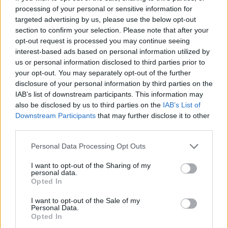
Premier League de Hong Kong amb el
processing of your personal or sensitive information for
Kitchee FC
targeted advertising by us, please use the below opt-out
abril 24, 2026
section to confirm your selection. Please note that after your
Futbol internacional
opt-out request is processed you may continue seeing
interest-based ads based on personal information utilized by
Comença el repte de la permanència per a
Gerard Zaragoza amb el Panserraïkos
us or personal information disclosed to third parties prior to
your opt-out. You may separately opt-out of the further
abril 11, 2026
disclosure of your personal information by third parties on the
Futbol internacional
IAB’s list of downstream participants. This information may
also be disclosed by us to third parties on the
IAB’s List of
Downstream Participants
that may further disclose it to other
third parties.
DEIXA UNA RESPOSTA
Personal Data Processing Opt Outs
I want to opt-out of the Sharing of my
personal data.
Opted In
I want to opt-out of the Sale of my
Personal Data.
Opted In