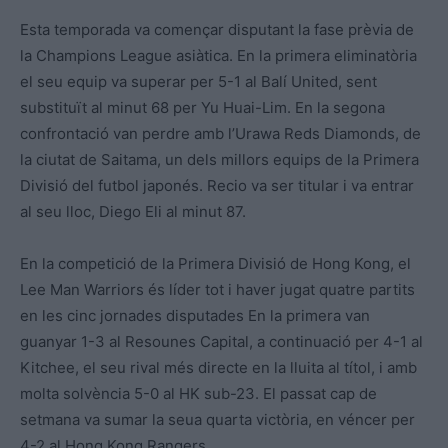
Esta temporada va començar disputant la fase prèvia de
la Champions League asiàtica. En la primera eliminatòria
el seu equip va superar per 5-1 al Balí United, sent
substituït al minut 68 per Yu Huai-Lim. En la segona
confrontació van perdre amb l’Urawa Reds Diamonds, de
la ciutat de Saitama, un dels millors equips de la Primera
Divisió del futbol japonés. Recio va ser titular i va entrar
al seu lloc, Diego Eli al minut 87.
En la competició de la Primera Divisió de Hong Kong, el
Lee Man Warriors és líder tot i haver jugat quatre partits
en les cinc jornades disputades En la primera van
guanyar 1-3 al Resounes Capital, a continuació per 4-1 al
Kitchee, el seu rival més directe en la lluita al títol, i amb
molta solvència 5-0 al HK sub-23. El passat cap de
setmana va sumar la seua quarta victòria, en véncer per
4-2 al Hong Kong Rangers.