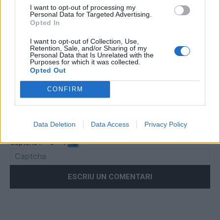
I want to opt-out of processing my
Personal Data for Targeted Advertising.
Comentari:
Opted In
No
I want to opt-out of Collection, Use,
Retention, Sale, and/or Sharing of my
Co
Personal Data that Is Unrelated with the
Purposes for which it was collected.
ele
Opted Out
Llo
CONFIRM
we
Deseu el meu nom, el correu electrònic i el lloc web en
aquest navegador per a la propera vegada que comenti.
Data Deletion
Data Access
Privacy Policy
Captcha
7 * 5 = ?
Please
enter
the
characters
shown