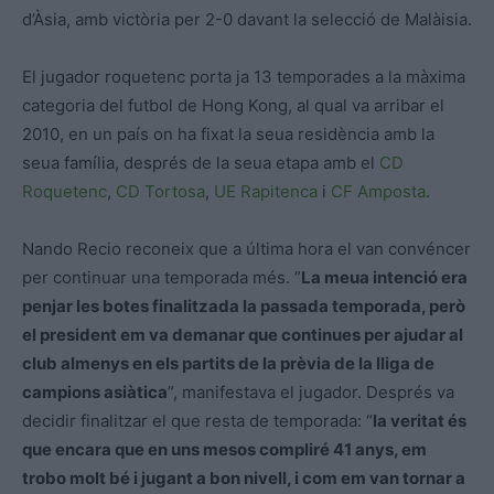
d’Àsia, amb victòria per 2-0 davant la selecció de Malàisia.
El jugador roquetenc porta ja 13 temporades a la màxima
categoria del futbol de Hong Kong, al qual va arribar el
2010, en un país on ha fixat la seua residència amb la
seua família, després de la seua etapa amb el
CD
Roquetenc
,
CD Tortosa
,
UE Rapitenca
i
CF Amposta
.
Nando Recio reconeix que a última hora el van convéncer
per continuar una temporada més. ”
La meua intenció era
penjar les botes finalitzada la passada temporada, però
el president em va demanar que continues per ajudar al
club almenys en els partits de la prèvia de la lliga de
campions asiàtica
”, manifestava el jugador. Després va
decidir finalitzar el que resta de temporada: “
la veritat és
que encara que en uns mesos compliré 41 anys, em
trobo molt bé i jugant a bon nivell, i com em van tornar a