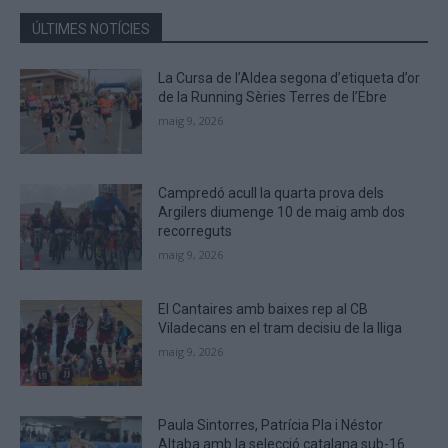
in
the
ÚLTIMES NOTÍCIES
CAPTCHA
to
La Cursa de l’Aldea segona d’etiqueta d’or
verify
de la Running Sèries Terres de l’Ebre
that
maig 9, 2026
you
are
human.
Campredó acull la quarta prova dels
Argilers diumenge 10 de maig amb dos
recorreguts
maig 9, 2026
El Cantaires amb baixes rep al CB
Viladecans en el tram decisiu de la lliga
maig 9, 2026
Paula Sintorres, Patrícia Pla i Néstor
Altaba amb la selecció catalana sub-16