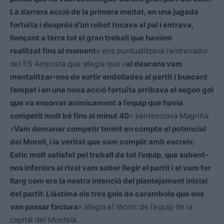
La darrera acció de la primera meitat, en una jugada
fortuïta i després d’un rebot tocava al pal i entrava,
llençant a terra tot el gran treball que havíem
realitzat fins al moment
» ens puntualitzava l’entrenador
del
FS
Amposta que afegia que «
al descans vam
mentalitzar-nos de sortir endollades al partit i buscant
l’empat i en una nova acció fortuïta arribava el segon gol
que va ensorrar anímicament a l’equip que havia
competit molt bé fins al minut 40
» sentenciava
Magriñà
.
«
Vam demanar competir tenint en compte el potencial
del Morell, i la veritat que vam complir amb escreix.
Estic molt satisfet pel treball de tot l’equip, que sabent-
nos inferiors al rival vam saber llegir el partit i el vam fer
llarg com era la nostra intenció del plantejament inicial
del partit. Llàstima els tres gols de carambola que ens
van passar factura
» afegia el tècnic de l’equip de la
capital del Montsià.