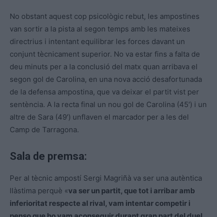
No obstant aquest cop psicològic rebut, les ampostines
van sortir a la pista al segon temps amb les mateixes
directrius i intentant equilibrar les forces davant un
conjunt tècnicament superior. No va estar fins a falta de
deu minuts per a la conclusió del matx quan arribava el
segon gol de Carolina, en una nova acció desafortunada
de la defensa ampostina, que va deixar el partit vist per
sentència. A la recta final un nou gol de Carolina (45′) i un
altre de Sara (49′) unflaven el marcador per a les del
Camp de Tarragona.
Sala de premsa:
Per al tècnic ampostí Sergi
Magriñà
va ser una autèntica
llàstima perquè «
va ser un partit, que tot i arribar amb
inferioritat respecte al rival, vam intentar competir i
penso que ho vam aconseguir durant gran part del duel.