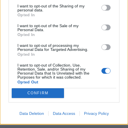
Futbol sala
I want to opt-out of the Sharing of my
personal data.
Opted In
I want to opt-out of the Sale of my
Personal Data.
DEIXA UNA RESPOSTA
Opted In
I want to opt-out of processing my
Personal Data for Targeted Advertising.
Opted In
I want to opt-out of Collection, Use,
Retention, Sale, and/or Sharing of my
Personal Data that Is Unrelated with the
Purposes for which it was collected.
Opted Out
Comentari:
CONFIRM
No
Data Deletion
Data Access
Privacy Policy
Co
ele