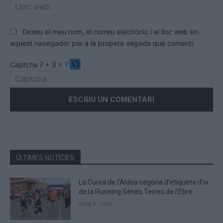
Llo
we
Deseu el meu nom, el correu electrònic i el lloc web en
aquest navegador per a la propera vegada que comenti.
Captcha
7 + 3 = ?
Please
enter
the
characters
shown
in
the
ÚLTIMES NOTÍCIES
CAPTCHA
to
La Cursa de l’Aldea segona d’etiqueta d’or
verify
de la Running Sèries Terres de l’Ebre
that
maig 9, 2026
you
are