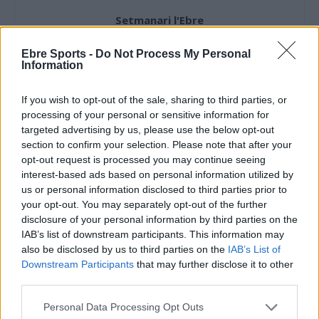
Setmanari l'Ebre
Ebre Sports -
Do Not Process My Personal
Information
ARTICLES RELACIONATS
If you wish to opt-out of the sale, sharing to third parties, or
processing of your personal or sensitive information for
Dur rival per al Futbol Sala Amposta en la
targeted advertising by us, please use the below opt-out
lluita per l’ascens a 3a divisió
section to confirm your selection. Please note that after your
abril 10, 2026
opt-out request is processed you may continue seeing
Futbol sala
interest-based ads based on personal information utilized by
us or personal information disclosed to third parties prior to
Els dos equips del FS Amposta passen la
your opt-out. You may separately opt-out of the further
primera ronda de Copa
disclosure of your personal information by third parties on the
desembre 7, 2025
IAB’s list of downstream participants. This information may
Futbol sala
also be disclosed by us to third parties on the
IAB’s List of
Downstream Participants
that may further disclose it to other
El Servigroup Peníscola del tivissà Carles
third parties.
Saladié suma una victòria de doble valor
Personal Data Processing Opt Outs
desembre 3, 2025