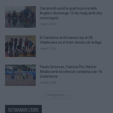
human.
Campredó acull la quarta prova dels
Argilers diumenge 10 de maig amb dos
recorreguts
maig 9, 2026
El Cantaires amb baixes rep al CB
Viladecans en el tram decisiu de la lliga
maig 9, 2026
Paula Sintorres, Patrícia Pla i Néstor
Altaba amb la selecció catalana sub-16
d’atletisme
maig 8, 2026
Carrega més
SETMANARI L'EBRE