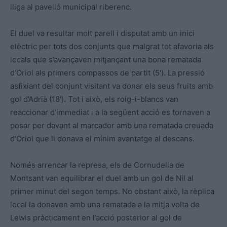
lliga al pavelló municipal riberenc.
El duel va resultar molt parell i disputat amb un inici
elèctric per tots dos conjunts que malgrat tot afavoria als
locals que s’avançaven mitjançant una bona rematada
d’Oriol als primers compassos de partit (5′). La pressió
asfixiant del conjunt visitant va donar els seus fruits amb
gol d’Adrià (18′). Tot i això, els roig-i-blancs van
reaccionar d’immediat i a la següent acció es tornaven a
posar per davant al marcador amb una rematada creuada
d’Oriol que li donava el mínim avantatge al descans.
Només arrencar la represa, els de Cornudella de
Montsant van equilibrar el duel amb un gol de Nil al
primer minut del segon temps. No obstant això, la rèplica
local la donaven amb una rematada a la mitja volta de
Lewis pràcticament en l’acció posterior al gol de