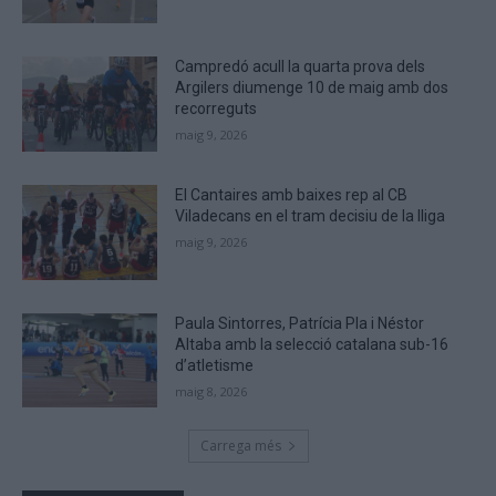
are
human.
Campredó acull la quarta prova dels
Argilers diumenge 10 de maig amb dos
recorreguts
maig 9, 2026
El Cantaires amb baixes rep al CB
Viladecans en el tram decisiu de la lliga
maig 9, 2026
Paula Sintorres, Patrícia Pla i Néstor
Altaba amb la selecció catalana sub-16
d’atletisme
maig 8, 2026
Carrega més