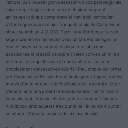
l’empat
(
22
‘
). Aquest gol va assestar un cop psicològic
als
roig
-i-negres que veien com en el minut següent
arribava el gol que completava
el ‘hat-trick
‘ particular
d’Oriol i que donava major tranquil·litat als de Castellví en
situar-se amb un 4-2
(
23
‘
). Però lluny d’enfonsar-se van
seguir creient en les seves possibilitats els tarragonins
que collaven a un conjunt local que no sabia com
espolsar-se la pressió de sobre i veien com en un minut
de temps els equilibraven el duel amb dues accions
pràcticament consecutives d’Adrià i Pau, amb superioritat
per l’expulsió de
Rosich
. En un final agònic, i quan restava
menys d’un minut per a la finalització de l’encontre, Marc
Climent, amb una potent rematada exterior perforava la
xarxa visitant i donava els tres punts al conjunt flixanco.
Així doncs, amb aquests tres punts, el Flix suma 4 punts i
se situen a l’onzena posició de la classificació.