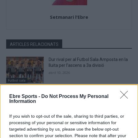
Setmanari l'Ebre
ARTICLES RELACIONATS
Dur rival per al Futbol Sala Amposta en la
lluita per l’ascens a 3a divisió
abril 10, 2026
Futbol sala
Els dos equips del FS Amposta passen la
Ebre Sports -
Do Not Process My Personal
primera ronda de Copa
Information
desembre 7, 2025
Futbol sala
If you wish to opt-out of the sale, sharing to third parties, or
processing of your personal or sensitive information for
El Servigroup Peníscola del tivissà Carles
targeted advertising by us, please use the below opt-out
Saladié suma una victòria de doble valor
section to confirm your selection. Please note that after your