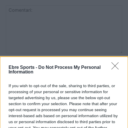
Comentari:
No
Ebre Sports -
Do Not Process My Personal
Information
Co
ele
If you wish to opt-out of the sale, sharing to third parties, or
processing of your personal or sensitive information for
Llo
targeted advertising by us, please use the below opt-out
we
section to confirm your selection. Please note that after your
Deseu el meu nom, el correu electrònic i el lloc web en
opt-out request is processed you may continue seeing
interest-based ads based on personal information utilized by
aquest navegador per a la propera vegada que comenti.
us or personal information disclosed to third parties prior to
your opt-out. You may separately opt-out of the further