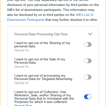
Captcha
5 + 1 = ?
disclosure of your personal information by third parties on the
IAB’s list of downstream participants. This information may
Please
also be disclosed by us to third parties on the
IAB’s List of
enter
Downstream Participants
that may further disclose it to other
the
third parties.
characters
shown
Personal Data Processing Opt Outs
in
I want to opt-out of the Sharing of my
the
ÚLTIMES NOTÍCIES
personal data.
CAPTCHA
Opted In
to
La Cursa de l’Aldea segona d’etiqueta d’or
verify
I want to opt-out of the Sale of my
de la Running Sèries Terres de l’Ebre
Personal Data.
that
Opted In
maig 9, 2026
you
are
I want to opt-out of processing my
human.
Personal Data for Targeted Advertising.
Opted In
Campredó acull la quarta prova dels
Argilers diumenge 10 de maig amb dos
I want to opt-out of Collection, Use,
recorreguts
Retention, Sale, and/or Sharing of my
Personal Data that Is Unrelated with the
maig 9, 2026
Purposes for which it was collected.
Opted Out