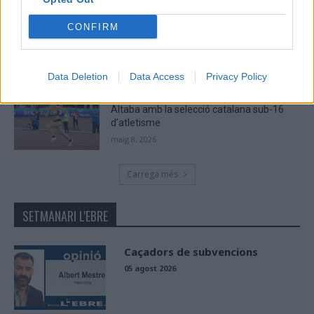
El Cantaires amb baixes rep al CB
CONFIRM
Viladecans en el tram decisiu de la lliga
maig 9, 2026
Data Deletion
Data Access
Privacy Policy
Paula Sintorres, Patrícia Pla i Néstor
Altaba amb la selecció catalana sub-16
d’atletisme
maig 8, 2026
Carrega més
SETMANARI L'EBRE
Caçadors de subvencions
05 agost 2026