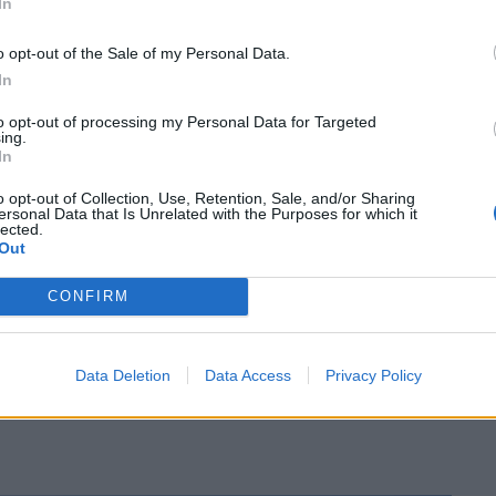
In
o opt-out of the Sale of my Personal Data.
In
, Gumiel, Ripoll (Sergi, 63’), Xavi Revuelta (Genís, 45’),
llem Llarch, 79’), Adrià.
to opt-out of processing my Personal Data for Targeted
ing.
In
 80’), Canalda, Musta, Gironés (Adrian, 67’), Lluís (Magí,
), Descarrega (Aitor, 45’).
o opt-out of Collection, Use, Retention, Sale, and/or Sharing
ersonal Data that Is Unrelated with the Purposes for which it
lected.
Out
rbitral de Terres de l’Ebre. Targetes per a Robert (89’)
ls corberans.
CONFIRM
Data Deletion
Data Access
Privacy Policy