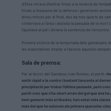
d’Ebre mirava d’estirar línies a la recerca de l’emp
forats a l’esquena de la defensa i generaven accions 
dinou minuts per al final, des de tres quarts de ca
s’internava a l’àrea i assistia la passada de la mort 
l’ajustava al pal i dictava la sentència de l’encontre.
Primera victòria de la temporada dels gandesans da
les expectatives d’optar a l’ascens aquesta campan
Sala de premsa:
Per al tècnic del Gandesa, Ivan Romeu, el partit «
ha
sortir ràpid a la contra i bastant tancants al darr
precipitació per trobar l’última passada, però crec
partit crec que s’ha obert arran del gol que ens ha
hem generat més arribades, han estat més clares per
més del que ho estaven als primers quaranta-cinc 