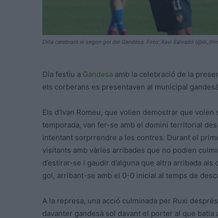
Dilla celebrant el segon gol del Gandesa. Foto: Xavi Salvadó (@di_thi
Dia festiu a
Gandesa
amb la celebració de la presen
els corberans es presentaven al municipal gandesà
Els d’Ivan Romeu, que volien demostrar que volen s
temporada, van fer-se amb el domini territorial des 
intentant sorprrendre a les contres. Durant el prime
visitants amb vàries arribades que no podien culmi
d’estirar-se i gaudir d’alguna que altra arribada a
gol, arribant-se amb el 0-0 inicial al temps de desc
A la represa, una acció culminada per Ruxi després
davanter gandesà sol davant el porter al que batia a