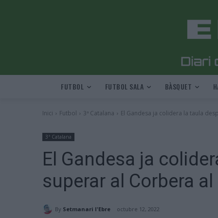
FUTBOL
FUTBOL SALA
BÀSQUET
H
Inici
Futbol
3ª Catalana
El Gandesa ja colidera la taula desp
3ª Catalana
El Gandesa ja colider
superar al Corbera al 
By
Setmanari l'Ebre
octubre 12, 2022