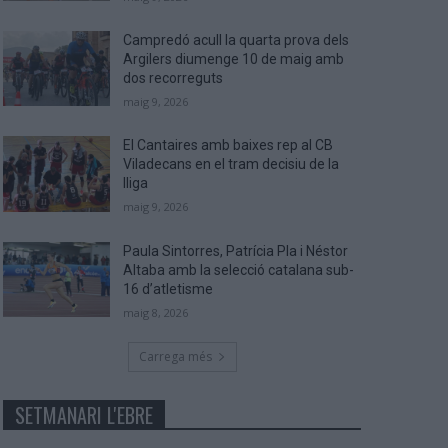
Campredó acull la quarta prova dels
Argilers diumenge 10 de maig amb
dos recorreguts
maig 9, 2026
El Cantaires amb baixes rep al CB
Viladecans en el tram decisiu de la
lliga
maig 9, 2026
Paula Sintorres, Patrícia Pla i Néstor
Altaba amb la selecció catalana sub-
16 d’atletisme
maig 8, 2026
Carrega més
SETMANARI L'EBRE