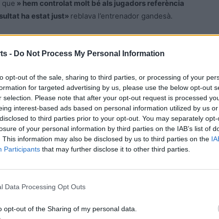
 que
» hem controlat molt bé als jugadors referència
resultat ha estat just»
reblava l’entrenador gandesà.
Ruben Viudez es mostrava molt «
satisfet pel treball dels
ts -
Do Not Process My Personal Information
 un equip que estarà de ben segur entre els candidats a
lat per part nostra, defensant-nos i intentant sortir a la
to opt-out of the sale, sharing to third parties, or processing of your per
des que no obstant no acabaven en gol. Ells van aprofitar
formation for targeted advertising by us, please use the below opt-out s
nivellar la balança del seu costat
» ens comentava
r selection. Please note that after your opt-out request is processed y
bor del meu equip que va lluitar fins al final. Content en
eing interest-based ads based on personal information utilized by us or
rs, que de ben segur que tota aquesta feina ens donarà els
disclosed to third parties prior to your opt-out. You may separately opt-
losure of your personal information by third parties on the IAB’s list of
 un equipàs, amb grans jugadors que marquen
. This information may also be disclosed by us to third parties on the
IA
e vam competir fins al final i hem de seguir treballant
Participants
that may further disclose it to other third parties.
 els de la nostra lliga
» sentenciava l’entrenador
l Data Processing Opt Outs
o opt-out of the Sharing of my personal data.