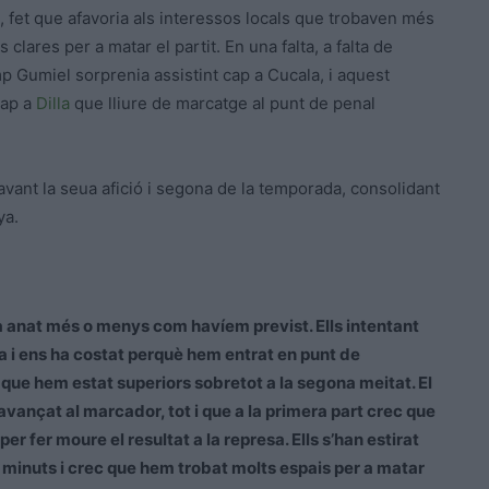
at, fet que afavoria als interessos locals que trobaven més
clares per a matar el partit. En una falta, a falta de
mp Gumiel sorprenia assistint cap a Cucala, i aquest
cap a
Dilla
que lliure de marcatge al punt de penal
vant la seua afició i segona de la temporada, consolidant
ya.
 anat més o menys com havíem previst. Ells intentant
era i ens ha costat perquè hem entrat en punt de
 que hem estat superiors sobretot a la segona meitat. El
 avançat al marcador, tot i que a la primera part crec que
 fer moure el resultat a la represa. Ells s’han estirat
minuts i crec que hem trobat molts espais per a matar