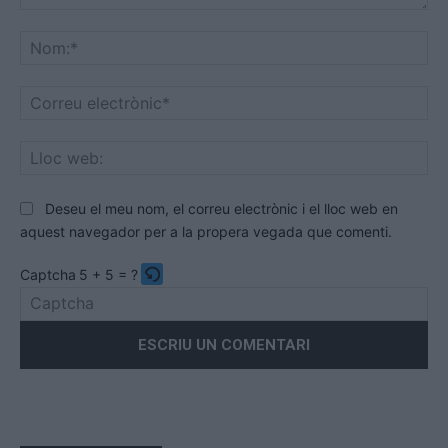
Comentari:
No
Co
ele
Llo
we
Deseu el meu nom, el correu electrònic i el lloc web en
aquest navegador per a la propera vegada que comenti.
Captcha
5 + 5 = ?
Please
enter
the
characters
shown
in