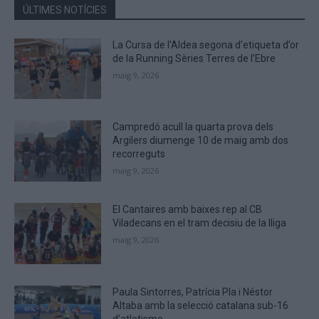
the
ÚLTIMES NOTÍCIES
CAPTCHA
to
La Cursa de l’Aldea segona d’etiqueta d’or
verify
de la Running Sèries Terres de l’Ebre
that
maig 9, 2026
you
are
human.
Campredó acull la quarta prova dels
Argilers diumenge 10 de maig amb dos
recorreguts
maig 9, 2026
El Cantaires amb baixes rep al CB
Viladecans en el tram decisiu de la lliga
maig 9, 2026
Paula Sintorres, Patrícia Pla i Néstor
Altaba amb la selecció catalana sub-16
d’atletisme