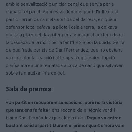
amb la senyalització d’un clar penal que servia per a
empatar el partit. Aquí es va donar el punt d’inflexió al
partit. I arran d’una mala sortida del darrera, en què el
defensor local xafava la pilota i caia a terra, la deixava
morta a plaer del davanter per a encarar al porter i donar
la passada de la mort per a fer l’1 a 2 a porta buida. Gerra
d’aigua freda per als de Dani Fernández, que no obstant
van intentar la reacció i al temps afegit tenien l’opció
claríssima en una rematada a boca de canó que salvaven
sobre la mateixa línia de gol.
Sala de premsa:
«
Un partit on recuperem sensacions, però no la victòria
que tant ens fa falta
» ens reconeixia el tècnic verd-i-
blanc Dani Fernández que afegia que «
l’equip va entrar
bastant sòlid al partit. Durant el primer quart d’hora vam