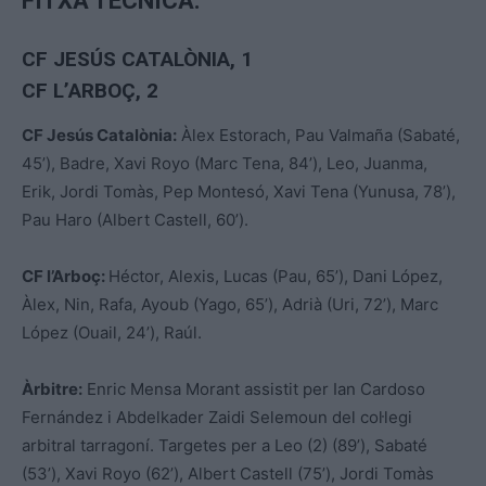
FITXA TÈCNICA:
CF JESÚS CATALÒNIA
, 1
CF L’ARBOÇ, 2
CF Jesús Catalònia:
Àlex Estorach, Pau Valmaña (Sabaté,
45’), Badre, Xavi Royo (Marc Tena, 84’), Leo, Juanma,
Erik, Jordi Tomàs, Pep Montesó, Xavi Tena (Yunusa, 78’),
Pau Haro (Albert Castell, 60’).
CF l’Arboç:
Héctor, Alexis, Lucas (Pau, 65’), Dani López,
Àlex, Nin, Rafa, Ayoub (Yago, 65’), Adrià (Uri, 72’), Marc
López (Ouail, 24’), Raúl.
Àrbitre:
Enric Mensa Morant assistit per Ian Cardoso
Fernández i Abdelkader Zaidi Selemoun del col·legi
arbitral tarragoní. Targetes per a Leo (2) (89’), Sabaté
(53’), Xavi Royo (62’), Albert Castell (75’), Jordi Tomàs