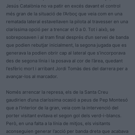
Jesús Catalònia no va patir en excés davant el control
més gran de la situació de l’Arboç que veia com en una
rematada lateral estavellaven la pilota al travesser en una
claríssima opció per a trencar el 0 a 0. Tot i això, se
sobreposaven i al tram final després d’un servei de banda
que podien rebutjar inicialment, la segona jugada que es
generava la podien obrir cap al lateral que s’incorporava
des de segona línia i la posava al cor de l’àrea, quedant
l’esfèric mort i arribant Jordi Tomàs des del darrera per a
avançar-los al marcador.
Només arrencar la represa, els de la Santa Creu
gaudirien d’una claríssima ocasió a peus de Pep Montesó
que a l’interior de la gran, veia com la intervenció del
porter visitant evitava el segon gol dels verd-i-blancs.
Però, en una falta a la línia de mitjos, els visitants
aconseguien generar l’acció per banda dreta que acabava