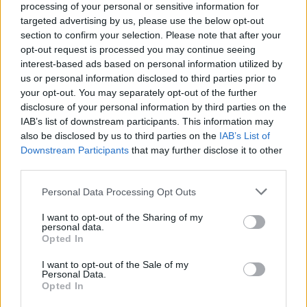
processing of your personal or sensitive information for
targeted advertising by us, please use the below opt-out
section to confirm your selection. Please note that after your
opt-out request is processed you may continue seeing
interest-based ads based on personal information utilized by
us or personal information disclosed to third parties prior to
your opt-out. You may separately opt-out of the further
disclosure of your personal information by third parties on the
Setmanari l'Ebre
IAB’s list of downstream participants. This information may
also be disclosed by us to third parties on the
IAB’s List of
Downstream Participants
that may further disclose it to other
third parties.
ARTICLES RELACIONATS
Personal Data Processing Opt Outs
El Jesús Catalònia i La Cava baixen a
I want to opt-out of the Sharing of my
Tercera Catalana a falta de tres jornades
personal data.
Opted In
maig 1, 2026
2ª Catalana
I want to opt-out of the Sale of my
Personal Data.
Opted In
El CF Camarles i el CF Amposta se jugaran
el quint lloc de promoció d’ascens