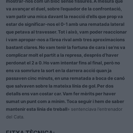
mostrar-nos com un bloc sense fissures. A mesura que
va avançar el duel, sobre l’equador de la confrontació,
vam patir una mica davant la reacció d’ells que prop va
estar de significar-nos el 0-1 amb una rematada lateral
que petava al travesser. Tot i això, vam poder reaccionar
i vam apropar-nos a l’àrea rival amb tres aproximacions
bastant clares. No vam tenir la fortuna de cara i se’ns va
complicar molt el partit a la represa, després d’haver
perdonat el 2 a 0. Ho vam intentar fins al final, però no
ens va somriure la sort en la darrera acció quan ja
passaven cinc minuts, en una rematada a boca de canó
que salvaven sobre la mateixa línia de gol. Per dos
detalls ens van costar car. Vam fer mèrits per haver
sumat un punt com a mínim. Toca seguir i hem de saber
mantenir esta línia de treball
» sentenciava l’entrenador
del Cata.