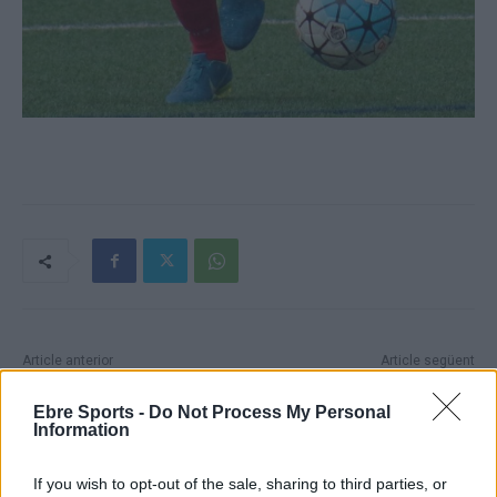
Article anterior
Article següent
El CE Tortosa salva un punt
El CE Atlètic Móra la Nova
en els últims instants
reivindica nous vestidors al
Ebre Sports -
Do Not Process My Personal
Information
municipal Antoni Mateu
If you wish to opt-out of the sale, sharing to third parties, or