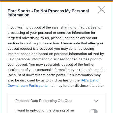
Ebre Sports -
Do Not Process My Personal
ARTICLES RELACIONATS
Information
Dur rival per al Futbol Sala Amposta en la
If you wish to opt-out of the sale, sharing to third parties, or
lluita per l’ascens a 3a divisió
processing of your personal or sensitive information for
abril 10, 2026
targeted advertising by us, please use the below opt-out
section to confirm your selection. Please note that after your
Futbol sala
opt-out request is processed you may continue seeing
interest-based ads based on personal information utilized by
Els dos equips del FS Amposta passen la
primera ronda de Copa
us or personal information disclosed to third parties prior to
your opt-out. You may separately opt-out of the further
desembre 7, 2025
disclosure of your personal information by third parties on the
Futbol sala
IAB’s list of downstream participants. This information may
also be disclosed by us to third parties on the
IAB’s List of
El Servigroup Peníscola del tivissà Carles
Downstream Participants
that may further disclose it to other
Saladié suma una victòria de doble valor
third parties.
desembre 3, 2025
Futbol sala
Personal Data Processing Opt Outs
I want to opt-out of the Sharing of my