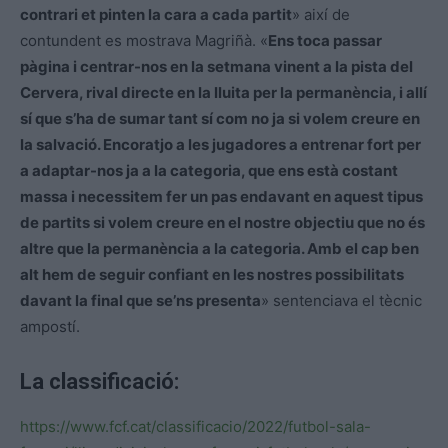
contrari et pinten la cara a cada partit
» així de
contundent es mostrava
Magriñà
. «
Ens toca passar
pàgina i centrar-nos en la setmana vinent a la pista del
Cervera, rival directe en la lluita per la permanència, i allí
sí que s’ha de sumar tant sí com no ja si volem creure en
la salvació. Encoratjo a les jugadores a entrenar fort per
a adaptar-nos ja a la categoria, que ens està costant
massa i necessitem fer un pas endavant en aquest tipus
de partits si volem creure en el nostre objectiu que no és
altre que la permanència a la categoria. Amb el cap ben
alt hem de seguir confiant en les nostres possibilitats
davant la final que se’ns presenta
» sentenciava el tècnic
ampostí.
La classificació:
https://www.fcf.cat/classificacio/2022/futbol-sala-