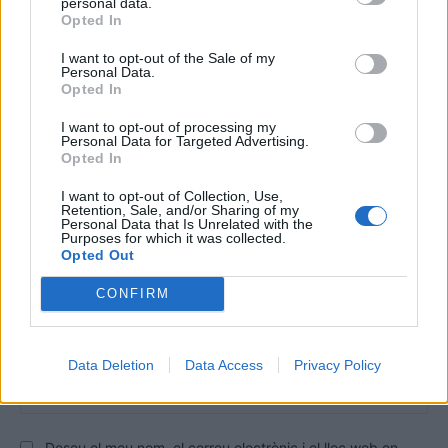
personal data.
Opted In
DEIXA UNA RESPOSTA
I want to opt-out of the Sale of my
Personal Data.
Opted In
I want to opt-out of processing my
Personal Data for Targeted Advertising.
Opted In
I want to opt-out of Collection, Use,
Retention, Sale, and/or Sharing of my
Personal Data that Is Unrelated with the
Purposes for which it was collected.
Opted Out
Comentari:
No
CONFIRM
Co
ele
Data Deletion
Data Access
Privacy Policy
Llo
we
Deseu el meu nom, el correu electrònic i el lloc web en