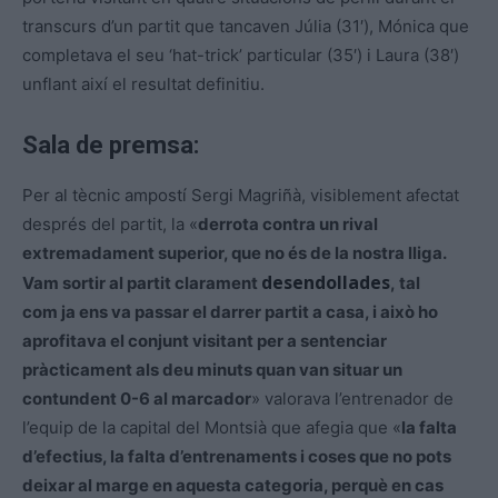
transcurs d’un partit que tancaven Júlia (31′), Mónica que
completava el seu ‘hat-trick’ particular (35′) i Laura (38′)
unflant així el resultat definitiu.
Sala de premsa:
Per al tècnic ampostí Sergi
Magriñà
, visiblement afectat
després del partit, la «
derrota contra un rival
extremadament superior, que no és de la nostra lliga.
desendollades
Vam sortir al partit clarament
, tal
com ja ens va passar el darrer partit a casa, i això ho
aprofitava el conjunt visitant per a sentenciar
pràcticament
als deu minuts
quan van situar un
contundent 0-6 al marcador
» valorava l’entrenador de
l’equip de la capital del Montsià que afegia que «
la falta
d’efectius, la falta d’entrenaments i coses que no pots
deixar al marge en aquesta categoria, perquè en cas