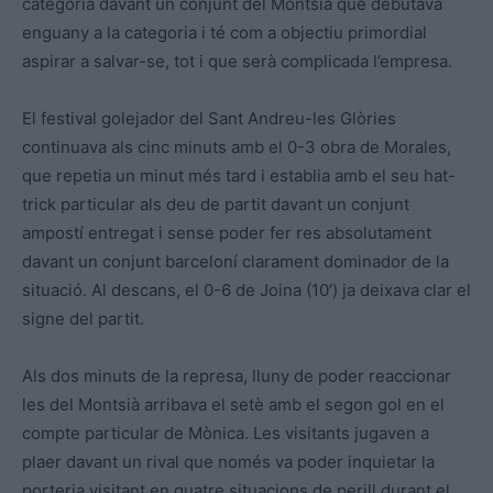
categoria davant un conjunt del Montsià que debutava
enguany a la categoria i té com a objectiu primordial
aspirar a salvar-se, tot i que serà complicada l’empresa.
El festival golejador del Sant Andreu-les Glòries
continuava als cinc minuts amb el 0-3 obra de Morales,
que repetia un minut més tard i establia amb el seu hat-
trick particular als deu de partit davant un conjunt
ampostí entregat i sense poder fer res absolutament
davant un conjunt barceloní clarament dominador de la
situació. Al descans, el 0-6 de Joina (10′) ja deixava clar el
signe del partit.
Als dos minuts de la represa, lluny de poder reaccionar
les del Montsià arribava el setè amb el segon gol en el
compte particular de Mònica. Les visitants jugaven a
plaer davant un rival que només va poder inquietar la
porteria visitant en quatre situacions de perill durant el