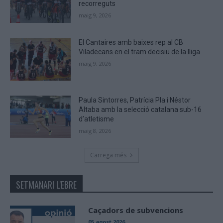
recorreguts
maig 9, 2026
El Cantaires amb baixes rep al CB
Viladecans en el tram decisiu de la lliga
maig 9, 2026
Paula Sintorres, Patrícia Pla i Néstor
Altaba amb la selecció catalana sub-16
d’atletisme
maig 8, 2026
Carrega més
SETMANARI L'EBRE
Caçadors de subvencions
05 agost 2026