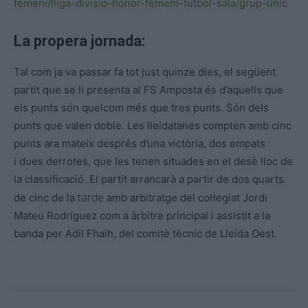
femeni/lliga-divisio-honor-femeni-futbol-sala/grup-unic
La propera jornada:
Tal com ja va passar fa tot just quinze dies, el següent
partit que se li presenta al
FS
Amposta és d’aquells que
els punts són quelcom més que tres punts. Són dels
punts que valen doble. Les lleidatanes compten amb cinc
punts ara mateix després d’una victòria, dos empats
i dues derrotes, que les tenen situades en el desè lloc de
la classificació. El partit arrancarà a partir de dos quarts
tarde
de cinc de la
amb arbitratge del col·legiat Jordi
Mateu Rodríguez com a àrbitre principal i assistit a la
banda per
Adil
Fhaih
, del comitè tècnic de Lleida Oest.