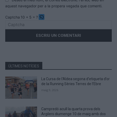
aquest navegador per a la propera vegada que comenti.
Captcha
10 + 5 = ?
Please
enter
the
characters
shown
in
the
ÚLTIMES NOTÍCIES
CAPTCHA
to
La Cursa de l’Aldea segona d’etiqueta d’or
verify
de la Running Sèries Terres de l’Ebre
that
maig 9, 2026
you
are
human.
Campredó acull la quarta prova dels
Argilers diumenge 10 de maig amb dos