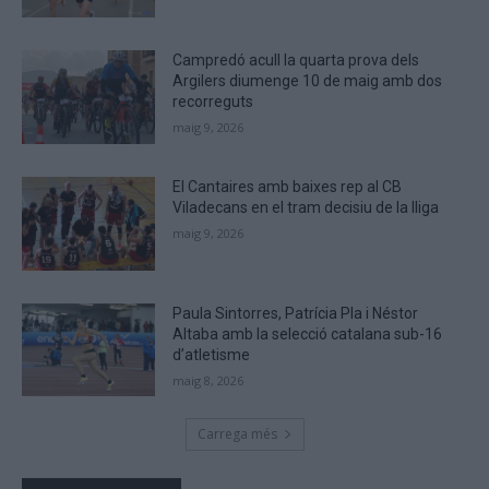
are
human.
Campredó acull la quarta prova dels
Argilers diumenge 10 de maig amb dos
recorreguts
maig 9, 2026
El Cantaires amb baixes rep al CB
Viladecans en el tram decisiu de la lliga
maig 9, 2026
Paula Sintorres, Patrícia Pla i Néstor
Altaba amb la selecció catalana sub-16
d’atletisme
maig 8, 2026
Carrega més