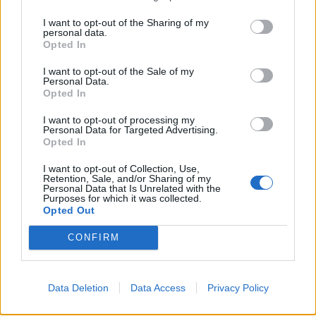
Llo
I want to opt-out of the Sharing of my
personal data.
we
Opted In
Deseu el meu nom, el correu electrònic i el lloc web en
I want to opt-out of the Sale of my
aquest navegador per a la propera vegada que comenti.
Personal Data.
Opted In
Captcha
7 - 3 = ?
I want to opt-out of processing my
Personal Data for Targeted Advertising.
Opted In
Please
enter
I want to opt-out of Collection, Use,
the
Retention, Sale, and/or Sharing of my
Personal Data that Is Unrelated with the
characters
Purposes for which it was collected.
shown
Opted Out
in
the
CONFIRM
ÚLTIMES NOTÍCIES
CAPTCHA
to
La Cursa de l’Aldea segona d’etiqueta d’or
verify
de la Running Sèries Terres de l’Ebre
Data Deletion
Data Access
Privacy Policy
that
maig 9, 2026
you