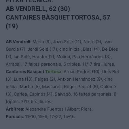
FITXA TÈCNICA:
AB VENDRELL, 62 (30)
CANTAIRES BÀSQUET TORTOSA, 57
(19)
AB Vendrell:
Marin (9), Joan Solé (11), Nieto (2), Ivan
Garcia (7), Jordi Solé (17), cinc inicial, Blasi (4), De Dios
(7), Ian Solé, Harster (2), Molina, Pau Hernández (3),
Arrabal. 17 faltes personals. 5 triples. 11/17 tirs lliures.
Cantaires Bàsquet
Tortosa
:
Arnau Pedret (10), Lluis Bel
(3), Luna (13), Faiges (2), Antxon Hernández (9), cinc
inicial, Martin (5), Mascarell, Roger Pedret (8), Colomé
(3), Carles, Espinós (4), Salvadó. 16 faltes personals. 8
triples. 7/17 tirs lliures.
Àrbitres:
Alexandre Fuentes i Albert Riera.
Parcials:
11-10, 19-9, 17-22, 15-16.