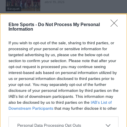
abril 19, 2026
Bàsquet
Ebre Sports -
Do Not Process My Personal
Information
DEIXA UNA RESPOSTA
If you wish to opt-out of the sale, sharing to third parties, or
processing of your personal or sensitive information for
targeted advertising by us, please use the below opt-out
section to confirm your selection. Please note that after your
opt-out request is processed you may continue seeing
interest-based ads based on personal information utilized by
us or personal information disclosed to third parties prior to
your opt-out. You may separately opt-out of the further
disclosure of your personal information by third parties on the
IAB’s list of downstream participants. This information may
Comentari:
also be disclosed by us to third parties on the
IAB’s List of
No
Downstream Participants
that may further disclose it to other
third parties.
Co
ele
Personal Data Processing Opt Outs