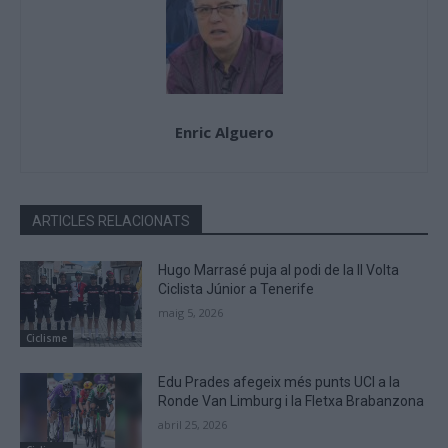
Enric Alguero
ARTICLES RELACIONATS
Hugo Marrasé puja al podi de la II Volta
Ciclista Júnior a Tenerife
maig 5, 2026
Ciclisme
Edu Prades afegeix més punts UCI a la
Ronde Van Limburg i la Fletxa Brabanzona
abril 25, 2026