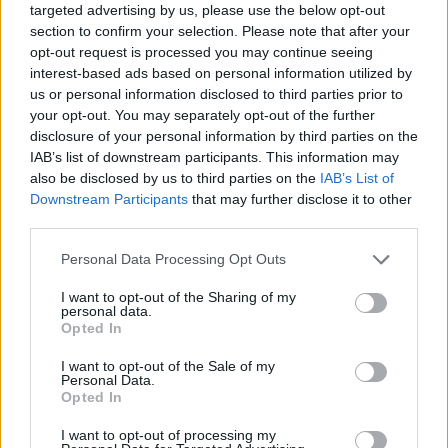
targeted advertising by us, please use the below opt-out
section to confirm your selection. Please note that after your
opt-out request is processed you may continue seeing
Co
interest-based ads based on personal information utilized by
ele
us or personal information disclosed to third parties prior to
Llo
your opt-out. You may separately opt-out of the further
we
disclosure of your personal information by third parties on the
IAB’s list of downstream participants. This information may
Deseu el meu nom, el correu electrònic i el lloc web en
also be disclosed by us to third parties on the
IAB’s List of
aquest navegador per a la propera vegada que comenti.
Downstream Participants
that may further disclose it to other
third parties.
Captcha
10 - 2 = ?
Personal Data Processing Opt Outs
Please
I want to opt-out of the Sharing of my
enter
personal data.
Opted In
the
characters
I want to opt-out of the Sale of my
shown
Personal Data.
in
Opted In
the
ÚLTIMES NOTÍCIES
I want to opt-out of processing my
CAPTCHA