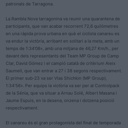
patronals de Tarragona.
La Rambla Nova tarragonina va reunir una quarantena de
participants, que van acabar recorrent 72,6 quilòmetres
en una ràpida prova urbana en què el ciclista canareu es
va endur la victòria, arribant en solitari a la meta, amb un
temps de 1:34’08», amb una mitjana de 46,27 Km/h., per
davant dels representants del Team MP Group de Camp
Clar, David Gómez i el campió català de critèrium Aleix
Saumell, que van entrar a 27 i 38 segons respectivament.
El primer sub-23 va ser Vlas Shichkin (MP Group),
1:34’56». Per equips la victòria va ser per al Controlpack
de la Sénia, que va situar a Arnau Solé, Albert Masana i
Jaume Espuis, en la desena, onzena i dotzena posició
respectivament.
El canareu és el gran protagonista del final de temporada