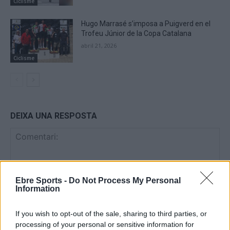
Ciclisme
Hugo Marrasé s’imposa a Puigverd en el
Trofeu Júnior de la Copa Catalana
abril 21, 2026
Ciclisme
DEIXA UNA RESPOSTA
Ebre Sports -
Do Not Process My Personal
Information
If you wish to opt-out of the sale, sharing to third parties, or
Comentari:
processing of your personal or sensitive information for
No