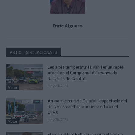
Enric Alguero
ARTICLES RELACIONATS
Les altes temperatures van ser un repte
afegit en el Campionat d’Espanya de
Rallycròs de Calafat
juny 24, 2025
Motor
Arriba al circuit de Calafat l’espectacle del
Rallycross amb la cinquena edició del
CERX
juny 20, 2025
Motor
El calero Marc Beltran revalida el títol de