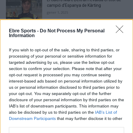
campió d’Espanya de Kàrting
gener 1, 2025
Motor
Ebre Sports -
Do Not Process My Personal
Information
If you wish to opt-out of the sale, sharing to third parties, or
DEIXA UNA RESPOSTA
processing of your personal or sensitive information for
targeted advertising by us, please use the below opt-out
section to confirm your selection. Please note that after your
opt-out request is processed you may continue seeing
interest-based ads based on personal information utilized by
us or personal information disclosed to third parties prior to
your opt-out. You may separately opt-out of the further
disclosure of your personal information by third parties on the
IAB’s list of downstream participants. This information may
also be disclosed by us to third parties on the
IAB’s List of
Comentari:
Downstream Participants
that may further disclose it to other
No
third parties.