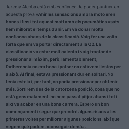
Jeremy Alcoba està amb confiança de poder puntuar en
aquesta prova
«Ahir les sensacions amb la moto eren
bones i fins i tot aquest matí amb els pneumàtics usats
hem millorat el temps d’ahir. Em va donar molta
confiança abans de la classificació. Vaig fer una volta
forta que em va portar directament a la Q2. La
classificació va estar molt calenta i vaig tractar de
pressionar al màxim, però, lamentablement,
l’adherència no era bona i potser no estàvem llestos per
a això. Al final, estava pressionant dur en solitari. No
tenia estela i, per tant, no podia pressionar per obtenir
més. Sortirem des de la catorzena posició, cosa que no
està gens malament, ho hem passat pitjor abans i tot i
així va acabar en una bona carrera. Espero un bon
començament i segur que prendré alguns riscos a les
primeres voltes per millorar algunes posicions, així que
vegem què podem aconseguir demà».