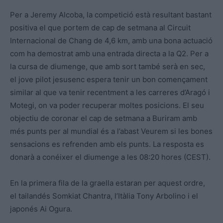
Per a Jeremy Alcoba, la competició està resultant bastant
positiva el que portem de cap de setmana al Circuit
Internacional de Chang de 4,6 km, amb una bona actuació
com ha demostrat amb una entrada directa a la Q2. Per a
la cursa de diumenge, que amb sort també serà en sec,
el jove pilot jesusenc espera tenir un bon començament
similar al que va tenir recentment a les carreres d’Aragó i
Motegi, on va poder recuperar moltes posicions. El seu
objectiu de coronar el cap de setmana a Buriram amb
més punts per al mundial és a l’abast Veurem si les bones
sensacions es refrenden amb els punts. La resposta es
donarà a conéixer el diumenge a les 08:20 hores (CEST).
En la primera fila de la graella estaran per aquest ordre,
el tailandés Somkiat Chantra, l’Itàlia Tony Arbolino i el
japonés Ai Ogura.