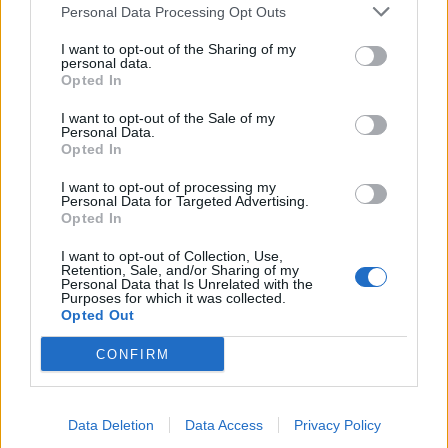
Co
Personal Data Processing Opt Outs
ele
I want to opt-out of the Sharing of my
Llo
personal data.
Opted In
we
I want to opt-out of the Sale of my
Deseu el meu nom, el correu electrònic i el lloc web en
Personal Data.
aquest navegador per a la propera vegada que comenti.
Opted In
Captcha
8 * 1 = ?
I want to opt-out of processing my
Personal Data for Targeted Advertising.
Opted In
Please
I want to opt-out of Collection, Use,
enter
Retention, Sale, and/or Sharing of my
the
Personal Data that Is Unrelated with the
Purposes for which it was collected.
characters
Opted Out
shown
in
CONFIRM
the
ÚLTIMES NOTÍCIES
CAPTCHA
to
La Cursa de l’Aldea segona d’etiqueta d’or
Data Deletion
Data Access
Privacy Policy
verify
de la Running Sèries Terres de l’Ebre