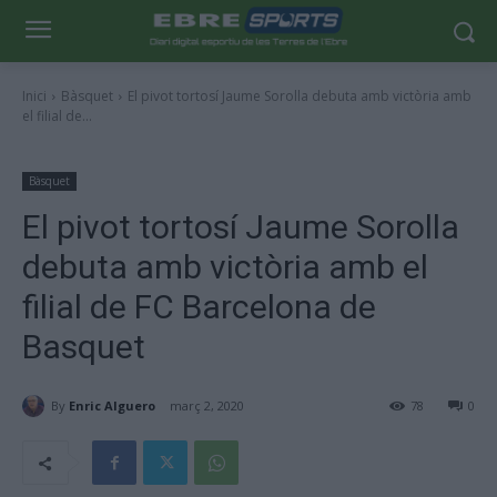
Inici
Bàsquet
El pivot tortosí Jaume Sorolla debuta amb victòria amb
el filial de...
Bàsquet
El pivot tortosí Jaume Sorolla
debuta amb victòria amb el
filial de FC Barcelona de
Basquet
By
Enric Alguero
març 2, 2020
78
0