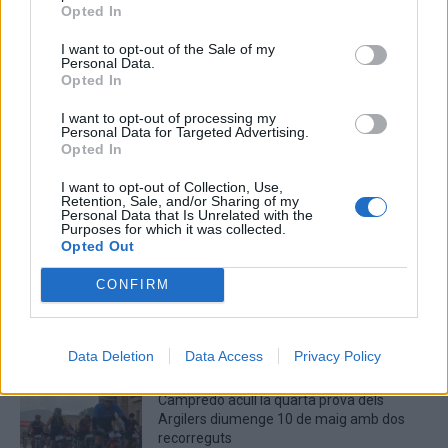
aquest navegador per a la propera vegada que comenti.
Opted In
Captcha
5 + 3 = ?
I want to opt-out of the Sale of my
Personal Data.
Opted In
Please
I want to opt-out of processing my
enter
Personal Data for Targeted Advertising.
the
Opted In
characters
I want to opt-out of Collection, Use,
shown
Retention, Sale, and/or Sharing of my
in
Personal Data that Is Unrelated with the
Purposes for which it was collected.
the
ÚLTIMES NOTÍCIES
Opted Out
CAPTCHA
to
La Cursa de l’Aldea segona d’etiqueta d’or
CONFIRM
verify
de la Running Sèries Terres de l’Ebre
that
maig 9, 2026
you
are
Data Deletion
Data Access
Privacy Policy
human.
Campredó acull la quarta prova dels
Argilers diumenge 10 de maig amb dos
recorreguts