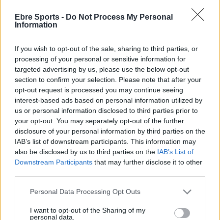
Ebre Sports -
Do Not Process My Personal
DEIXA UNA RESPOSTA
Information
If you wish to opt-out of the sale, sharing to third parties, or
processing of your personal or sensitive information for
targeted advertising by us, please use the below opt-out
section to confirm your selection. Please note that after your
opt-out request is processed you may continue seeing
interest-based ads based on personal information utilized by
us or personal information disclosed to third parties prior to
Comentari:
your opt-out. You may separately opt-out of the further
No
disclosure of your personal information by third parties on the
IAB’s list of downstream participants. This information may
also be disclosed by us to third parties on the
IAB’s List of
Co
Downstream Participants
that may further disclose it to other
ele
third parties.
Llo
Personal Data Processing Opt Outs
we
I want to opt-out of the Sharing of my
Deseu el meu nom, el correu electrònic i el lloc web en
personal data.