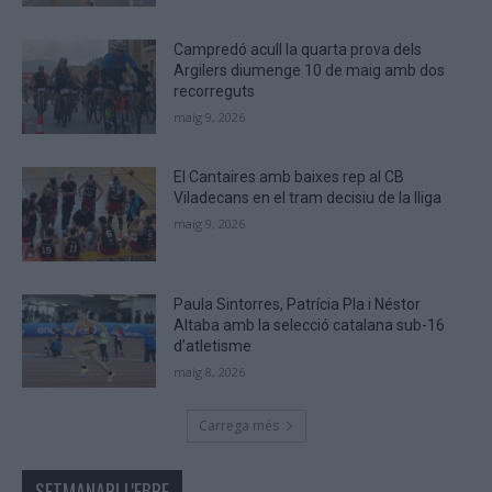
are
human.
Campredó acull la quarta prova dels
Argilers diumenge 10 de maig amb dos
recorreguts
maig 9, 2026
El Cantaires amb baixes rep al CB
Viladecans en el tram decisiu de la lliga
maig 9, 2026
Paula Sintorres, Patrícia Pla i Néstor
Altaba amb la selecció catalana sub-16
d’atletisme
maig 8, 2026
Carrega més
SETMANARI L'EBRE