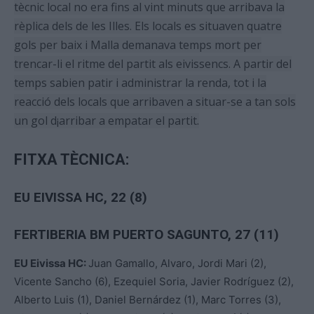
tècnic local no era fins al vint minuts que arribava la
rèplica dels de les Illes. Els locals es situaven quatre
gols per baix i Malla demanava temps mort per
trencar-li el ritme del partit als eivissencs. A partir del
temps sabien patir i administrar la renda, tot i la
reacció dels locals que arribaven a situar-se a tan sols
un gol d¡arribar a empatar el partit.
FITXA TÈCNICA:
EU EIVISSA HC, 22 (8)
FERTIBERIA BM PUERTO SAGUNTO
, 27 (11)
EU Eivissa HC:
Juan Gamallo, Alvaro, Jordi Mari (2),
Vicente Sancho (6), Ezequiel Soria, Javier Rodríguez (2),
Alberto Luis (1), Daniel Bernárdez (1), Marc Torres (3),