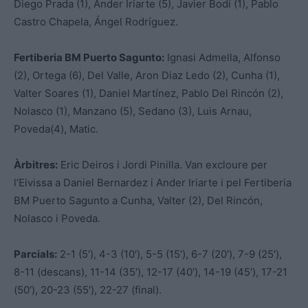
Diego Prada (1), Ander Iriarte (5), Javier Bodí (1), Pablo
Castro Chapela, Ángel Rodríguez.
Fertiberia BM Puerto Sagunto:
Ignasi Admella, Alfonso
(2), Ortega (6), Del Valle, Aron Diaz Ledo (2), Cunha (1),
Valter Soares (1), Daniel Martínez, Pablo Del Rincón (2),
Nolasco (1), Manzano (5), Sedano (3), Luis Arnau,
Poveda(4), Matic.
Àrbitres:
Eric Deiros i Jordi Pinilla. Van excloure per
l’Eivissa a Daniel Bernardez i Ander Iriarte i pel Fertiberia
BM Puerto Sagunto a Cunha, Valter (2), Del Rincón,
Nolasco i Poveda.
Parcials:
2-1 (5′), 4-3 (10′), 5-5 (15′), 6-7 (20′), 7-9 (25′),
8-11 (descans), 11-14 (35′), 12-17 (40′), 14-19 (45′), 17-21
(50′), 20-23 (55′), 22-27 (final).