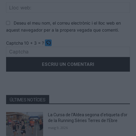
Llo
we
Deseu el meu nom, el correu electrònic i el lloc web en
aquest navegador per a la propera vegada que comenti.
Captcha
10 + 3 = ?
Please
enter
the
characters
shown
in
the
ÚLTIMES NOTÍCIES
CAPTCHA
to
La Cursa de l’Aldea segona d’etiqueta d’or
verify
de la Running Sèries Terres de l’Ebre
that
maig 9, 2026
you