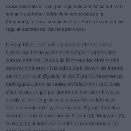
caure derrotats a l’Ovni per 3 gols de diferència (24-27) i
sumant la setena victòria de la temporada de la
temporada, tercera a domicili en el retorn a la competició
regular després de l’aturada per Nadal.
L’equip blanc-i-vermell ha imposat el seu ritme a
Eivissa i ha fet un partit molt complert tant en atac
com en defensa. L’equip de l’entrenador ebrenc s’ha
mostrat molt segur i ha sabut patir davant els intents
del conjunt local d’igualar el xoc.
El partit ha començat
molt igualat, amb les taules en l’electrònic i els locals
s’han situat un gol per damunt al marcador fins que
als disset minuts gràcies a la bona tasca defensiva
dels del tècnic tortosí, les aturades d’Ignasi Admella
i
sobretot l’encert anotador de Poveda (4), Manzano (5)
i Ortega (6), li donaven la volta a la confrontació i es