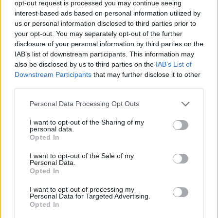
opt-out request is processed you may continue seeing
interest-based ads based on personal information utilized by
Setmanari l'Ebre
us or personal information disclosed to third parties prior to
your opt-out. You may separately opt-out of the further
disclosure of your personal information by third parties on the
IAB’s list of downstream participants. This information may
ARTICLES RELACIONATS
also be disclosed by us to third parties on the
IAB’s List of
Downstream Participants
that may further disclose it to other
third parties.
El Centre d’Esports Tortosa no va mantenir
el bon nivell de joc d’inici de partit
Personal Data Processing Opt Outs
maig 7, 2026
Handbol
I want to opt-out of the Sharing of my
personal data.
Opted In
Contundent victòria per acabar la Lliga
Catalana d’Or amb bones sensacions
I want to opt-out of the Sale of my
maig 3, 2026
Personal Data.
Opted In
Handbol
I want to opt-out of processing my
El Centre d’Esports Tortosa sorprès per
Personal Data for Targeted Advertising.
Opted In
part d’un rival que lluita per la
permanència