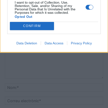
I want to opt-out of Collection, Use,
abril 29, 2026
Handbol
Retention, Sale, and/or Sharing of my
Personal Data that Is Unrelated with the
Purposes for which it was collected.
Opted Out
CONFIRM
DEIXA UNA RESPOSTA
Data Deletion
Data Access
Privacy Policy
Comentari:
No
Co
ele