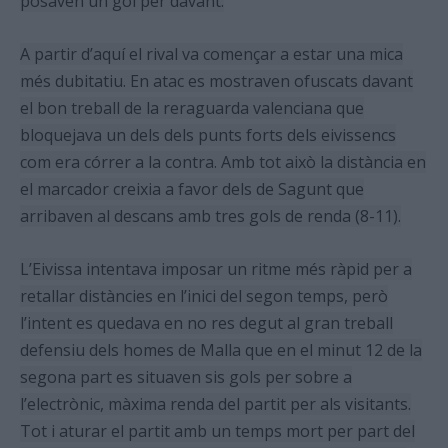
posaven un gol per davant.
A partir d’aquí el rival va començar a estar una mica
més dubitatiu. En atac es mostraven ofuscats davant
el bon treball de la reraguarda valenciana que
bloquejava un dels dels punts forts dels eivissencs
com era córrer a la contra. Amb tot això la distància en
el marcador creixia a favor dels de Sagunt que
arribaven al descans amb tres gols de renda (8-11).
L’Eivissa intentava imposar un ritme més ràpid per a
retallar distàncies en l’inici del segon temps, però
l’intent es quedava en no res degut al gran treball
defensiu dels homes de Malla
que en el minut 12 de la
segona part es situaven sis gols per sobre a
l’electrònic, màxima renda del partit per als visitants.
Tot i aturar el partit amb un temps mort per part del