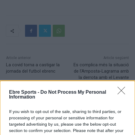
Article anterior
Article següent
La covid torna a castigar la
Es complica més la situació
jornada del futbol ebrenc
de l’Amposta-Lagrama amb
la derrota amb el Levante
Ebre Sports -
Do Not Process My Personal
Information
If you wish to opt-out of the sale, sharing to third parties, or
processing of your personal or sensitive information for
targeted advertising by us, please use the below opt-out
section to confirm your selection. Please note that after your