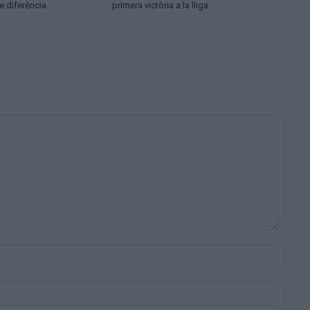
e diferència
primera victòria a la lliga
Nom:*
Correu
electrò