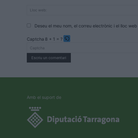
Deseu el meu nom, el correu electrònic i el lloc w
Captcha
8 + 1 = ?
Please
enter
the
characters
shown
in
the
Amb el suport de
CAPTCHA
to
verify
that
you
are