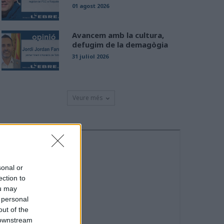
01 agost 2026
Avancem amb la cultura,
defugim de la demagògia
31 juliol 2026
Veure més
sonal or
ection to
ou may
 personal
out of the
 downstream