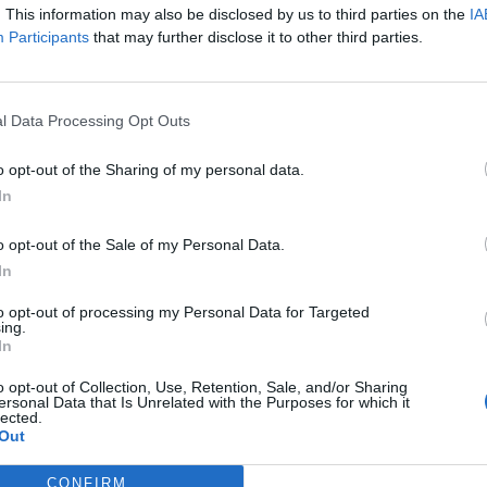
. This information may also be disclosed by us to third parties on the
IA
Participants
that may further disclose it to other third parties.
l Data Processing Opt Outs
o opt-out of the Sharing of my personal data.
In
o opt-out of the Sale of my Personal Data.
In
to opt-out of processing my Personal Data for Targeted
ing.
In
Article següent
El CF Gandesa podrà optar a pujar de categoria la
o opt-out of Collection, Use, Retention, Sale, and/or Sharing
ersonal Data that Is Unrelated with the Purposes for which it
propera temporada, a tercera catalana
lected.
Out
CONFIRM