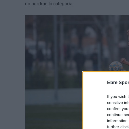
no perdran la categoria.
Ebre Spor
If you wish 
sensitive in
confirm you
continue se
information 
further disc