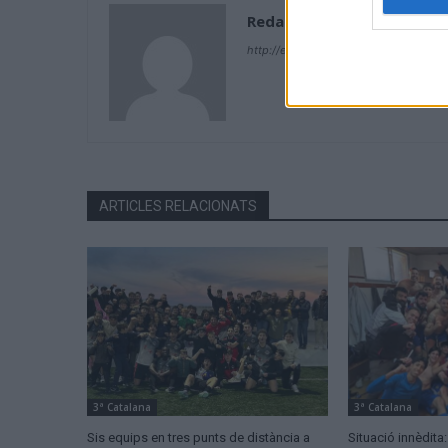
Redacció
http://ebresports.cat
ARTICLES RELACIONATS
3ª Catalana
3ª Catalana
Sis equips en tres punts de distància a
Situació innèdita