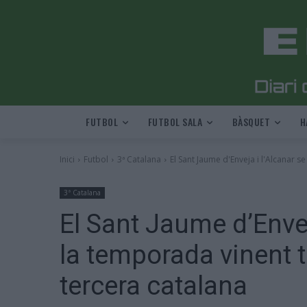
FUTBOL
FUTBOL SALA
BÀSQUET
H
Inici
Futbol
3ª Catalana
El Sant Jaume d'Enveja i l'Alcanar se
3ª Catalana
El Sant Jaume d’Enveja
la temporada vinent t
tercera catalana