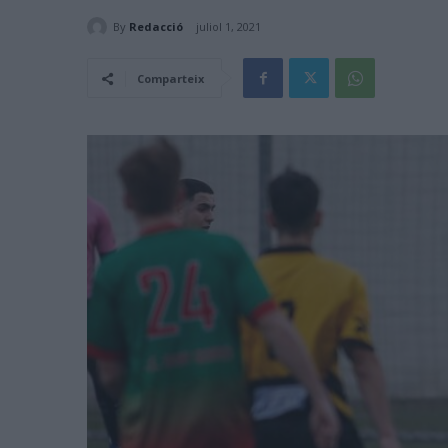
By
Redacció
juliol 1, 2021
Comparteix