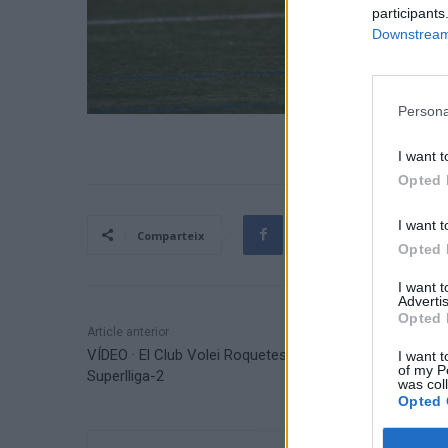
participants
Downstream 
Persona
I want t
Opted 
I want t
Comparteix
Opted 
I want 
Advertis
Opted 
Article anterior
VÍDEO · El Club Volei Roquetes competirà a la
I want t
of my P
Superlliga-2
was col
Opted 