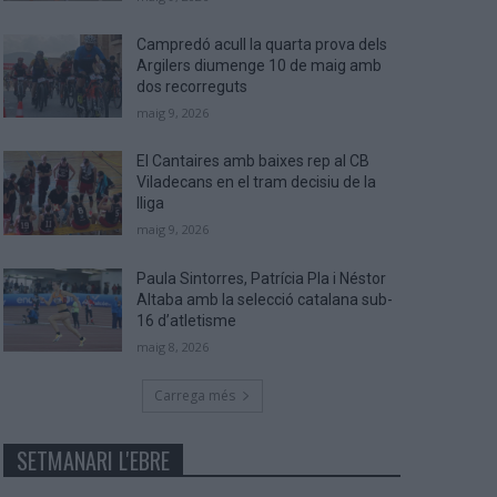
Campredó acull la quarta prova dels
Argilers diumenge 10 de maig amb
dos recorreguts
maig 9, 2026
El Cantaires amb baixes rep al CB
Viladecans en el tram decisiu de la
lliga
maig 9, 2026
Paula Sintorres, Patrícia Pla i Néstor
Altaba amb la selecció catalana sub-
16 d’atletisme
maig 8, 2026
Carrega més
SETMANARI L'EBRE