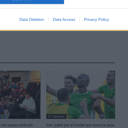
Data Deletion
Data Access
Privacy Policy
3ª Catalana
: vuit equips amb tan
Set i partit per al Godall que suma la seua