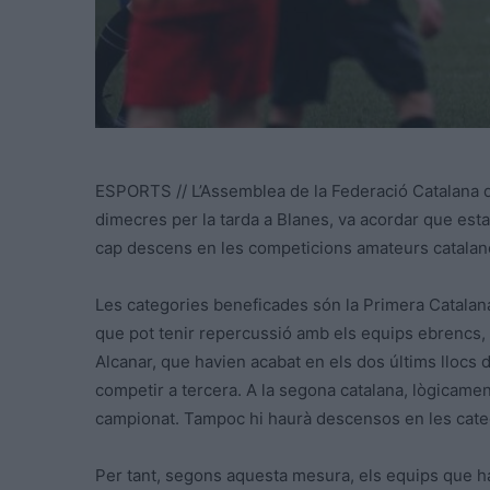
ESPORTS // L’Assemblea de la Federació Catalana de
dimecres per la tarda a Blanes, va acordar que est
cap descens en les competicions amateurs catalane
Les categories beneficades són la Primera Catalana
que pot tenir repercussió amb els equips ebrencs, i
Alcanar, que havien acabat en els dos últims llocs de
competir a tercera. A la segona catalana, lògicamen
campionat. Tampoc hi haurà descensos en les catego
Per tant, segons aquesta mesura, els equips que h