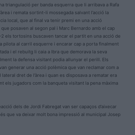
a triangulació per banda esquerra que li arribava a Rafa
àrea i remata sortint-li mossegada salvant l’acció la
cia local, que al final va tenir premi en una acció
ta, que posaven al segon pal i Marc Bernardo amb el cap
2 els tortosins buscaven tancar el partit en una acció de
pilota al carril esquerre i encarar cap a porta finalment
tada i el rebuitg li caia a Ibra que demorava la seva
ent la defensa visitant podia allunyar el perill. Els
 van generar una acció polèmica que van reclamar com a
lateral dret de l’àrea i quan es disposava a rematar era
nt els jugadors com la banqueta visitant la pena màxima
reacció dels de Jordi Fabregat van ser capaços d’aixecar
lés que va deixar molt bona impressió al municipal Josep