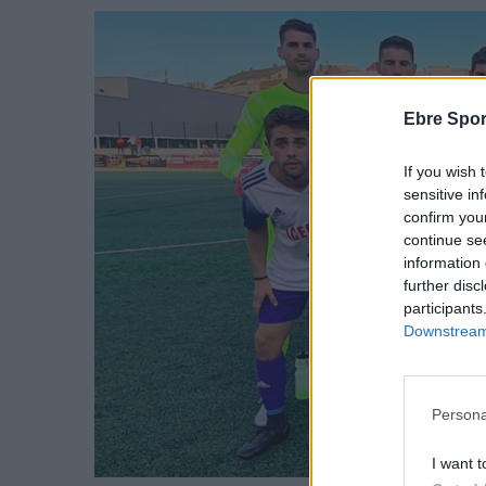
Ebre Spor
If you wish 
sensitive in
confirm you
continue se
information 
further disc
participants
Downstream 
Persona
I want t