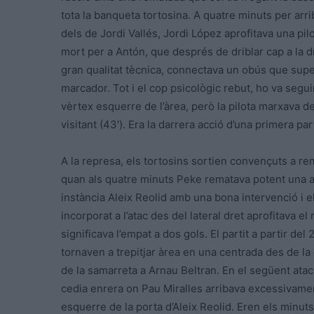
tota la banqueta tortosina. A quatre minuts per arri
dels de Jordi Vallés, Jordi López aprofitava una pilo
mort per a Antón, que després de driblar cap a la dr
gran qualitat tècnica, connectava un obús que supera
marcador. Tot i el cop psicològic rebut, ho va segui
vèrtex esquerre de l’àrea, però la pilota marxava de
visitant (43′). Era la darrera acció d’una primera par
A la represa, els tortosins sortien convençuts a re
quan als quatre minuts Peke rematava potent una ac
instància Aleix Reolid amb una bona intervenció i el
incorporat a l’atac des del lateral dret aprofitava e
significava l’empat a dos gols. El partit a partir del 
tornaven a trepitjar àrea en una centrada des de la
de la samarreta a Arnau Beltran. En el següent atac 
cedia enrera on Pau Miralles arribava excessivament
esquerre de la porta d’Aleix Reolid. Eren els minu