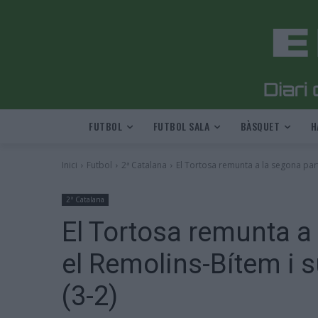
FUTBOL
FUTBOL SALA
BÀSQUET
H
Inici
Futbol
2ª Catalana
El Tortosa remunta a la segona part
2ª Catalana
El Tortosa remunta a
el Remolins-Bítem i s
(3-2)