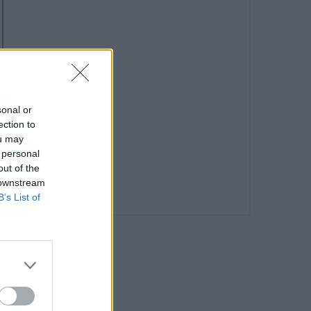
sonal or
ection to
ou may
 personal
out of the
 downstream
B’s List of