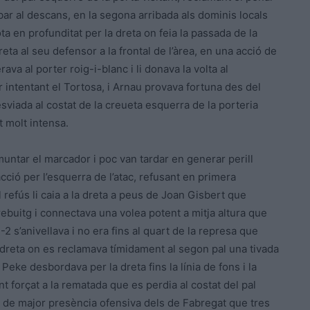
bar al descans, en la segona arribada als dominis locals
ta en profunditat per la dreta on feia la passada de la
eta al seu defensor a la frontal de l’àrea, en una acció de
va al porter roig-i-blanc i li donava la volta al
r intentant el Tortosa, i Arnau provava fortuna des del
sviada al costat de la creueta esquerra de la porteria
t molt intensa.
muntar el marcador i poc van tardar en generar perill
ció per l’esquerra de l’atac, refusant en primera
 refús li caia a la dreta a peus de Joan Gisbert que
l rebuitg i connectava una volea potent a mitja altura que
2-2 s’anivellava i no era fins al quart de la represa que
 dreta on es reclamava tímidament al segon pal una tivada
Peke desbordava per la dreta fins la línia de fons i la
 forçat a la rematada que es perdia al costat del pal
ts de major presència ofensiva dels de Fabregat que tres