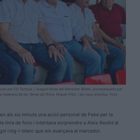
 Curto pel CD Tortosa, i Joaquin Roda del Remolins-Bítem, acompanyants pel
 federatiu de les Terres de l’Ebre, Miquel Piñol, i els seus directius. Foto:
en als sis minuts una acció personal de Peke per la
a línia de fons i intentava sorprendre a Aleix Reolid al
l gol roig-i-blanc que els avançava al marcador.