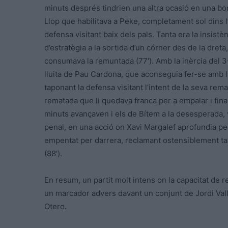
minuts després tindrien una altra ocasió en una bon
Llop que habilitava a Peke, completament sol dins l’
defensa visitant baix dels pals. Tanta era la insistèn
d’estratègia a la sortida d’un córner des de la dre
consumava la remuntada (77′). Amb la inèrcia del 3-
lluita de Pau Cardona, que aconseguia fer-se amb la 
taponant la defensa visitant l’intent de la seva rema
rematada que li quedava franca per a empalar i finalm
minuts avançaven i els de Bítem a la desesperada,
penal, en una acció on Xavi Margalef aprofundia pel 
empentat per darrera, reclamant ostensiblement ta
(88′).
En resum, un partit molt intens on la capacitat de 
un marcador advers davant un conjunt de Jordi Val
Otero.