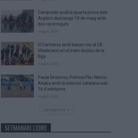
Campredó acull la quarta prova dels
Argilers diumenge 10 de maig amb
dos recorreguts
maig 9, 2026
El Cantaires amb baixes rep al CB
Viladecans en el tram decisiu de la
lliga
maig 9, 2026
Paula Sintorres, Patrícia Pla i Néstor
Altaba amb la selecció catalana sub-
16 d’atletisme
maig 8, 2026
Carrega més
SETMANARI L'EBRE