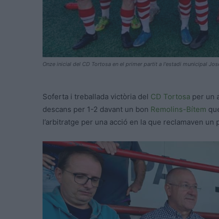
Onze inicial del CD Tortosa en el primer partit a l'estadi municipal J
Soferta i treballada victòria del
CD Tortosa
per un a
descans per 1-2 davant un bon
Remolins-Bítem
que
l’arbitratge per una acció en la que reclamaven un 