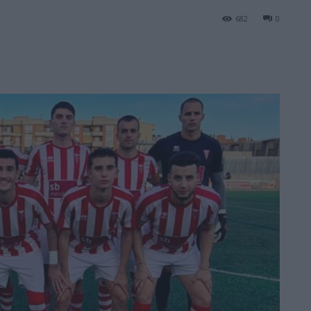
682
0