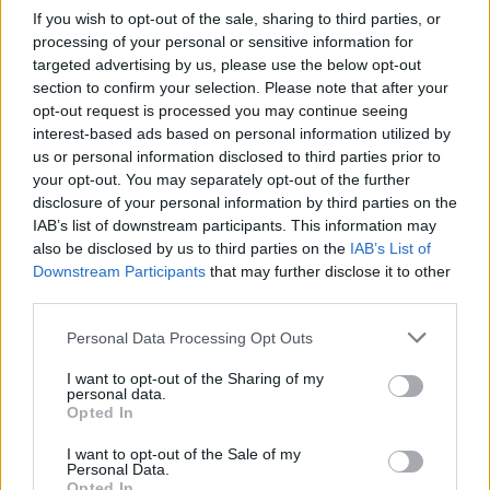
If you wish to opt-out of the sale, sharing to third parties, or
processing of your personal or sensitive information for
targeted advertising by us, please use the below opt-out
Comentari:
section to confirm your selection. Please note that after your
No
opt-out request is processed you may continue seeing
interest-based ads based on personal information utilized by
us or personal information disclosed to third parties prior to
Co
your opt-out. You may separately opt-out of the further
ele
disclosure of your personal information by third parties on the
IAB’s list of downstream participants. This information may
Llo
also be disclosed by us to third parties on the
IAB’s List of
we
Downstream Participants
that may further disclose it to other
Deseu el meu nom, el correu electrònic i el lloc web en
third parties.
aquest navegador per a la propera vegada que comenti.
Personal Data Processing Opt Outs
Captcha
7 * 3 = ?
I want to opt-out of the Sharing of my
personal data.
Opted In
Please
enter
I want to opt-out of the Sale of my
Personal Data.
the
Opted In