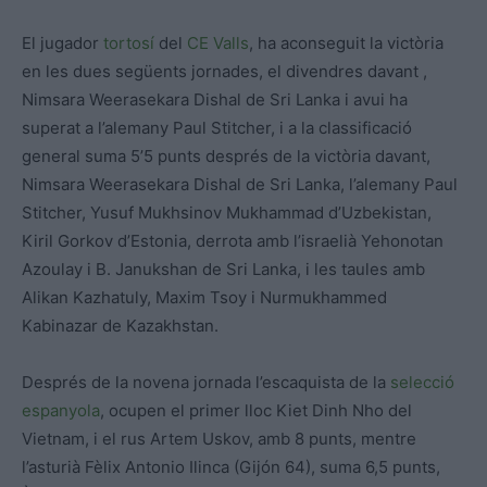
El jugador
tortosí
del
CE Valls
, ha aconseguit la victòria
en les dues següents jornades, el divendres davant ,
Nimsara Weerasekara Dishal de Sri Lanka i avui ha
superat a l’alemany Paul Stitcher, i a la classificació
general suma 5’5 punts després de la victòria davant,
Nimsara Weerasekara Dishal de Sri Lanka, l’alemany Paul
Stitcher, Yusuf Mukhsinov Mukhammad d’Uzbekistan,
Kiril Gorkov d’Estonia, derrota amb l’israelià Yehonotan
Azoulay i B. Janukshan de Sri Lanka, i les taules amb
Alikan Kazhatuly, Maxim Tsoy i Nurmukhammed
Kabinazar de Kazakhstan.
Després de la novena jornada l’escaquista de la
selecció
espanyola
, ocupen el primer lloc Kiet Dinh Nho del
Vietnam, i el rus Artem Uskov, amb 8 punts, mentre
l’asturià Fèlix Antonio Ilinca (Gijón 64), suma 6,5 punts,