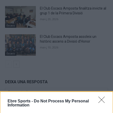
El Club Escacs Amposta finalitza invicte al
grup 1 de la Primera Divisió
març 20, 2026
Escacs
El Club Escacs Amposta assoleix un
històric ascens a Divisió d’Honor
març 10, 2026
Escacs
DEIXA UNA RESPOSTA
Ebre Sports -
Do Not Process My Personal
Information