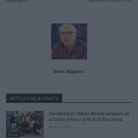
Supersport
primera victòria (3-2)
Enric Alguero
ARTICLES RELACIONATS
Xavi Mompel i Robert Alomà campions de
la Divisió d’Honor amb el CE Barcelona
abril 14, 2026
Escacs