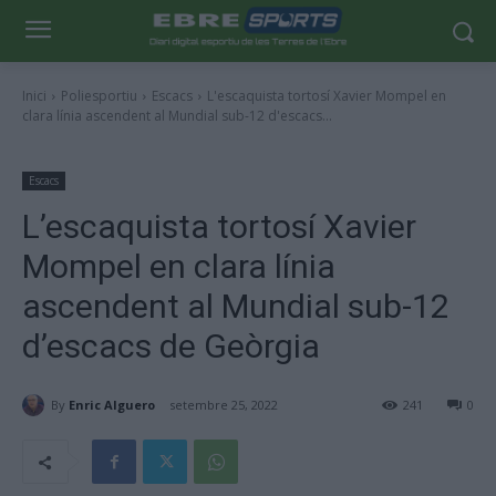
Inici
Poliesportiu
Escacs
L'escaquista tortosí Xavier Mompel en
clara línia ascendent al Mundial sub-12 d'escacs...
Escacs
L’escaquista tortosí Xavier
Mompel en clara línia
ascendent al Mundial sub-12
d’escacs de Geòrgia
By
Enric Alguero
setembre 25, 2022
241
0