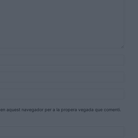
Nom:*
Correu
electrò
Lloc
web:
eb en aquest navegador per a la propera vegada que comenti.