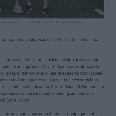
en la vuitena incorporació a l'equip. Foto: CF Jesús Catalònia
 l’equip del qual disposarà
Dani Fernández
, en la seua
ies a través de les xarxes socials del club, tres arribades
 estat la dels germans Xavi (Aldeana) que reforçarà la
teral dretà, juntament amb el lateral esquerrà Marc Sabaté
catalana. Amb aquestes ja són vuit les incorporacions
xercici amb les del davanter Gerard Balada (Ulldecona), la
rlos Panisello (Ebre Escola), la del migcampista Jordi
só (Ebre Escola).
es hores alguna incorporació més a l’equip, que amb les