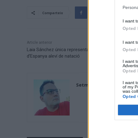
Persona
Comparteix
I want t
Opted 
I want t
Article anterior
Laia Sánchez única representant ebrenca al Campiona
Opted 
d’Espanya aleví de natació
I want 
Advertis
Opted 
I want t
Setmanari l'Ebre
of my P
was col
Opted 