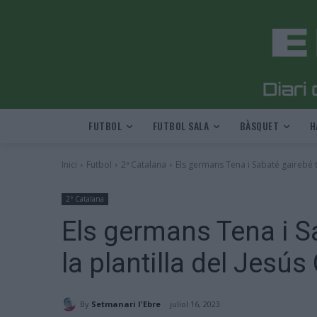
FUTBOL
FUTBOL SALA
BÀSQUET
H
Inici
Futbol
2ª Catalana
Els germans Tena i Sabaté gairebé t
2ª Catalana
Els germans Tena i S
la plantilla del Jesús
By
Setmanari l'Ebre
juliol 16, 2023