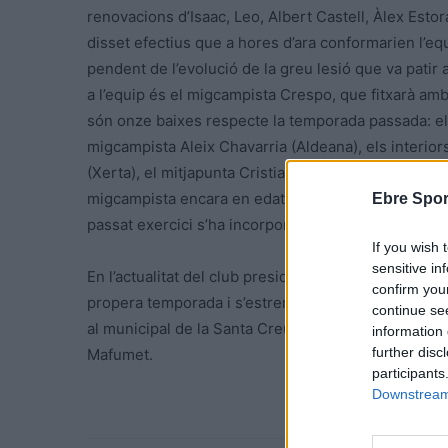
renovacions d’Isaac, Leo, Albert Castell, Àlex Esto
disset efectius que a hores d’ara conformarien l’equ
pendent de l’evolució de la greu lesió que va patir
a l’equip és el migcampista Crespo, que fitxarà a
són onze baixes respecte la temporada passada: el 
migcampista Aleix Chavarria (Aldeana), els interiors
(Xerta), el mitjapunta Cristian Panadero, el davante
migcampista encara en edat juvenil, Ruben Panisello
Ebre Spor
passat exercici s’ha incorporat a les files del juven
If you wish 
sensitive in
En l’actualitat del club presidit per
Cristian Roglan
,
confirm you
propera temporada i s’estrenaran al municipal de l
continue se
al municipal de la Santa Creu de Jesús, serà el diss
information 
further disc
Mafumet.
participants
Downstream 