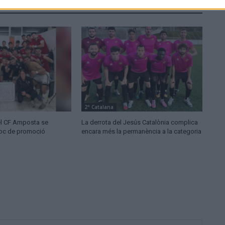
2ª Catalana
 el CF Amposta se
La derrota del Jesús Catalònia complica
lloc de promoció
encara més la permanència a la categoria