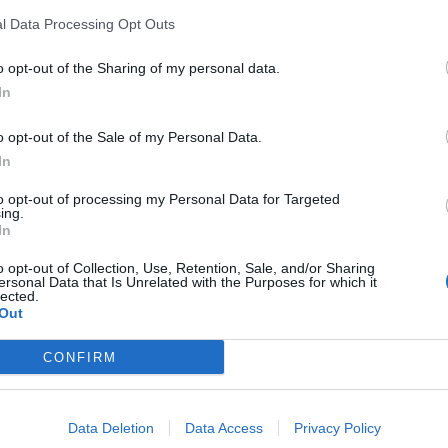
l Data Processing Opt Outs
o opt-out of the Sharing of my personal data.
In
o opt-out of the Sale of my Personal Data.
Article següent
t
El Gandesa incorpora a dos reforços de cara al retorn
In
a segona catalana
to opt-out of processing my Personal Data for Targeted
ing.
In
o opt-out of Collection, Use, Retention, Sale, and/or Sharing
ersonal Data that Is Unrelated with the Purposes for which it
lected.
Out
CONFIRM
Data Deletion
Data Access
Privacy Policy