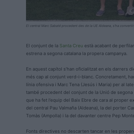
El central Marc Sabaté procedent des de la UE Aldeana, s'ha convertit 
El conjunt de la
Santa Creu
està acabant de perfilar
estrena a segona catalana la propera campanya.
En aquest capítol s’han oficialitzat en els darrers d
més cap al conjunt verd-i-blanc. Concretament, han
línia ofensiva i Marc Tena (Jesús i Maria) per al la
també procedent del conjunt de la Unió de segona 
que ha fet l’equip del Baix Ebre de cara al proper e
del central Pau Valmaña (Aldeana), la del porter Ca
Tomàs (Ampolla) i la del davanter centre Pep Monte
Fonts directives no descarten tancar en les proper