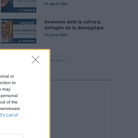
01 agost 2026
Avancem amb la cultura,
defugim de la demagògia
31 juliol 2026
Veure més
sonal or
ection to
ou may
 personal
out of the
 downstream
B’s List of