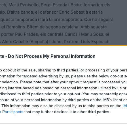
rach, Martí Panisello, Sergi Escoda i Badre formarien els
ip. D’altra banda, el defensor Enric Sebastià estaria
 aquesta temporada i farà la pretemporada. Qui no seguirà
mb el Remolins-Bítem de segona catalana. Amb aquesta
porter Pau Prades, els centrals Carlos i Manu Sosa, el
 Aleix Caballé (Ampolla) i John, l’extrem Lluís Espinach
r centre Aleix Robert que va penjar les botes i el
, que fruit de la gran temporada que va realitzar el
ts -
Do Not Process My Personal Information
il de divisió d’honor del Nàstic de Tarragona.
to opt-out of the sale, sharing to third parties, or processing of your per
formation for targeted advertising by us, please use the below opt-out s
 cal dir que dijous es va conèixer el calendari de la
r selection. Please note that after your opt-out request is processed y
a Sénia el diumenge dia 10 de setembre. L’estrena a casa,
eing interest-based ads based on personal information utilized by us or
abte dia 16 de setembre davant el filial de la Pobla de
disclosed to third parties prior to your opt-out. You may separately opt-
losure of your personal information by third parties on the IAB’s list of
. This information may also be disclosed by us to third parties on the
IA
Participants
that may further disclose it to other third parties.