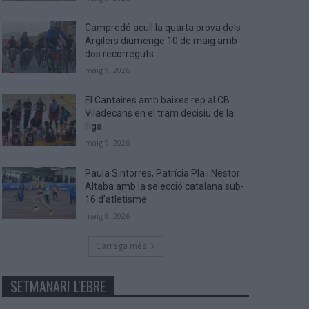
Campredó acull la quarta prova dels
Argilers diumenge 10 de maig amb
dos recorreguts
maig 9, 2026
El Cantaires amb baixes rep al CB
Viladecans en el tram decisiu de la
lliga
maig 9, 2026
Paula Sintorres, Patrícia Pla i Néstor
Altaba amb la selecció catalana sub-
16 d’atletisme
maig 8, 2026
Carrega més
SETMANARI L'EBRE