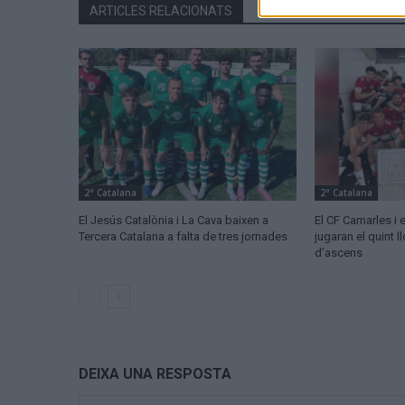
ARTICLES RELACIONATS
2ª Catalana
2ª Catalana
El Jesús Catalònia i La Cava baixen a
El CF Camarles i
Tercera Catalana a falta de tres jornades
jugaran el quint 
d’ascens
DEIXA UNA RESPOSTA