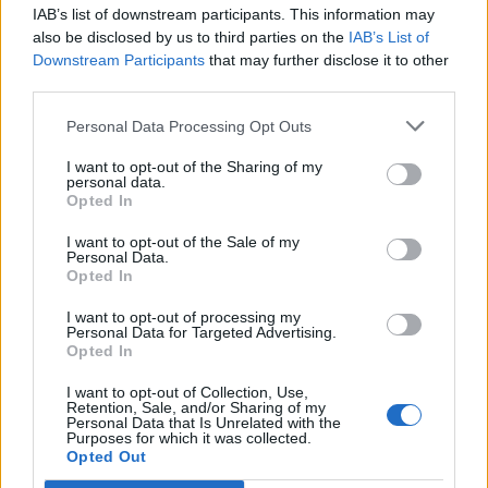
Please
IAB’s list of downstream participants. This information may
enter
also be disclosed by us to third parties on the
IAB’s List of
the
Downstream Participants
that may further disclose it to other
characters
third parties.
shown
in
Personal Data Processing Opt Outs
the
ÚLTIMES NOTÍCIES
CAPTCHA
I want to opt-out of the Sharing of my
personal data.
to
La Cursa de l’Aldea segona d’etiqueta d’or
Opted In
verify
de la Running Sèries Terres de l’Ebre
that
I want to opt-out of the Sale of my
maig 9, 2026
you
Personal Data.
Opted In
are
human.
I want to opt-out of processing my
Campredó acull la quarta prova dels
Personal Data for Targeted Advertising.
Argilers diumenge 10 de maig amb dos
Opted In
recorreguts
I want to opt-out of Collection, Use,
maig 9, 2026
Retention, Sale, and/or Sharing of my
Personal Data that Is Unrelated with the
Purposes for which it was collected.
El Cantaires amb baixes rep al CB
Opted Out
Viladecans en el tram decisiu de la lliga