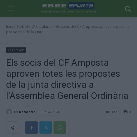
Inici
Futbol
2ª Catalana
Els socis del CF Amposta aproven totes les
propostes de la junta...
2ª Catalana
Els socis del CF Amposta
aproven totes les propostes
de la junta directiva a
l’Assemblea General Ordinària
By
Redacció
juliol 4, 2021
122
0