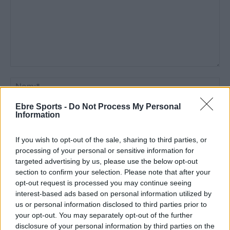
Comentari:
No
Ebre Sports -
Do Not Process My Personal
Co
Information
ele
Llo
If you wish to opt-out of the sale, sharing to third parties, or
we
processing of your personal or sensitive information for
targeted advertising by us, please use the below opt-out
Deseu el meu nom, el correu electrònic i el lloc web en
section to confirm your selection. Please note that after your
aquest navegador per a la propera vegada que comenti.
opt-out request is processed you may continue seeing
interest-based ads based on personal information utilized by
Captcha
10 - 2 = ?
us or personal information disclosed to third parties prior to
your opt-out. You may separately opt-out of the further
disclosure of your personal information by third parties on the