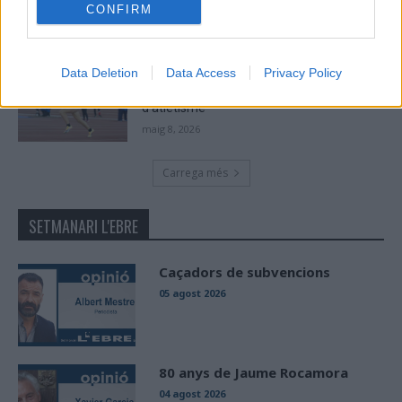
maig 9, 2026
CONFIRM
Data Deletion
Data Access
Privacy Policy
Paula Sintorres, Patrícia Pla i Néstor
Altaba amb la selecció catalana sub-16
d’atletisme
maig 8, 2026
Carrega més
SETMANARI L'EBRE
Caçadors de subvencions
05 agost 2026
80 anys de Jaume Rocamora
04 agost 2026