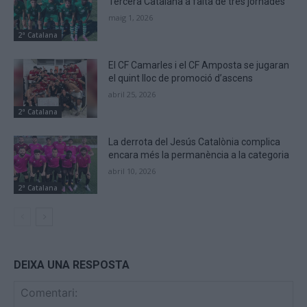
Tercera Catalana a falta de tres jornades
maig 1, 2026
2ª Catalana
El CF Camarles i el CF Amposta se jugaran
el quint lloc de promoció d’ascens
abril 25, 2026
2ª Catalana
La derrota del Jesús Catalònia complica
encara més la permanència a la categoria
abril 10, 2026
2ª Catalana
DEIXA UNA RESPOSTA