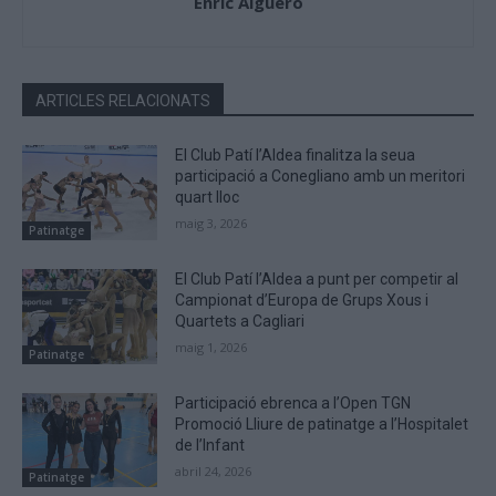
Enric Alguero
ARTICLES RELACIONATS
El Club Patí l’Aldea finalitza la seua
participació a Conegliano amb un meritori
quart lloc
maig 3, 2026
Patinatge
El Club Patí l’Aldea a punt per competir al
Campionat d’Europa de Grups Xous i
Quartets a Cagliari
maig 1, 2026
Patinatge
Participació ebrenca a l’Open TGN
Promoció Lliure de patinatge a l’Hospitalet
de l’Infant
abril 24, 2026
Patinatge