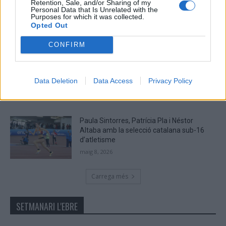
Retention, Sale, and/or Sharing of my
Campredó acull la quarta prova dels
Personal Data that Is Unrelated with the
Argilers diumenge 10 de maig amb dos
Purposes for which it was collected.
recorreguts
Opted Out
maig 9, 2026
CONFIRM
El Cantaires amb baixes rep al CB
Viladecans en el tram decisiu de la lliga
Data Deletion
Data Access
Privacy Policy
maig 9, 2026
Paula Sintorres, Patrícia Pla i Néstor
Altaba amb la selecció catalana sub-16
d’atletisme
maig 8, 2026
Carrega més
SETMANARI L'EBRE