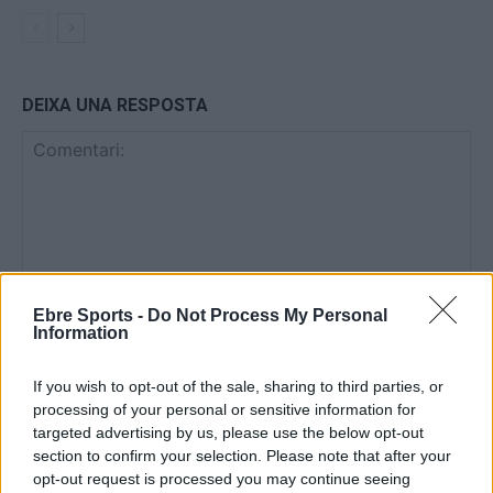
DEIXA UNA RESPOSTA
Ebre Sports -
Do Not Process My Personal
Comentari:
Information
No
If you wish to opt-out of the sale, sharing to third parties, or
processing of your personal or sensitive information for
Co
targeted advertising by us, please use the below opt-out
ele
section to confirm your selection. Please note that after your
Llo
opt-out request is processed you may continue seeing