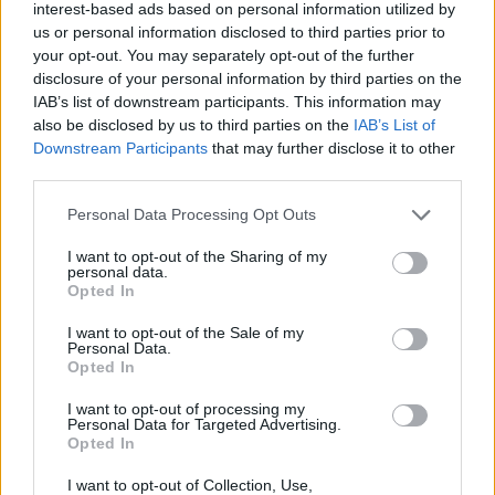
we
interest-based ads based on personal information utilized by
us or personal information disclosed to third parties prior to
Deseu el meu nom, el correu electrònic i el lloc web en
your opt-out. You may separately opt-out of the further
aquest navegador per a la propera vegada que comenti.
disclosure of your personal information by third parties on the
IAB’s list of downstream participants. This information may
Captcha
9 - 1 = ?
also be disclosed by us to third parties on the
IAB’s List of
Downstream Participants
that may further disclose it to other
third parties.
Please
enter
Personal Data Processing Opt Outs
the
characters
I want to opt-out of the Sharing of my
shown
personal data.
Opted In
in
the
ÚLTIMES NOTÍCIES
I want to opt-out of the Sale of my
CAPTCHA
Personal Data.
to
Opted In
La Cursa de l’Aldea segona d’etiqueta d’or
verify
de la Running Sèries Terres de l’Ebre
that
I want to opt-out of processing my
maig 9, 2026
Personal Data for Targeted Advertising.
you
Opted In
are
human.
I want to opt-out of Collection, Use,