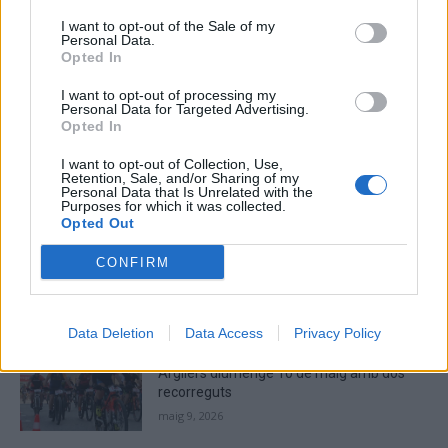
Captcha
8 - 5 = ?
I want to opt-out of the Sale of my
Personal Data.
Opted In
Please
enter
I want to opt-out of processing my
the
Personal Data for Targeted Advertising.
characters
Opted In
shown
in
I want to opt-out of Collection, Use,
Retention, Sale, and/or Sharing of my
the
ÚLTIMES NOTÍCIES
Personal Data that Is Unrelated with the
CAPTCHA
Purposes for which it was collected.
Opted Out
to
La Cursa de l’Aldea segona d’etiqueta d’or
verify
de la Running Sèries Terres de l’Ebre
CONFIRM
that
maig 9, 2026
you
are
human.
Data Deletion
Data Access
Privacy Policy
Campredó acull la quarta prova dels
Argilers diumenge 10 de maig amb dos
recorreguts
maig 9, 2026