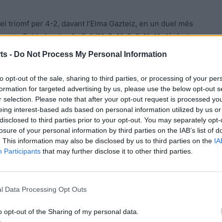
el triomf per 4-2, davant l’Elma Gazteiz, en un duel més
erant a Pablo Lombraña 3-1 (11-9, 11-8, 8-11, 11-4). Ander
ume Querol 0-3 (5-11, 5-11, 8-11). Sergi Campos va
ts -
Do Not Process My Personal Information
-4, 11-9, 11-6). Va tornar la igualtat amb empat a dos,
orní, 1-3 (11-13, 5-11, 11-9, 13-15). Van certificar el
to opt-out of the sale, sharing to third parties, or processing of your per
 3-0 (11-8, 11-9, 11-6), i Jaume Querol imposant-se a
formation for targeted advertising by us, please use the below opt-out s
r selection. Please note that after your opt-out request is processed y
eing interest-based ads based on personal information utilized by us or
disclosed to third parties prior to your opt-out. You may separately opt-
, 4-2 amb l’equip biscaí del CTM Abadiño per 4-2. Després
losure of your personal information by third parties on the IAB’s list of
11, 11-8), davant Xabier Legarra, es va complicar el duel
. This information may also be disclosed by us to third parties on the
IA
Participants
that may further disclose it to other third parties.
3-11, 10-12) davant Javier Garcia Arce, i Joan Martínez 1-
a resta de confrontacions triomf tortosí. Toni Sorní va
1-13, 11-6), Joan Martínez, 3-2 (5-11, 11-8, 11-8, 2-11, 11-
l Data Processing Opt Outs
 11-7, 11-8), a Enrique Irineu.
o opt-out of the Sharing of my personal data.
n la sèptima posició de la taula classificatòria, amb 10