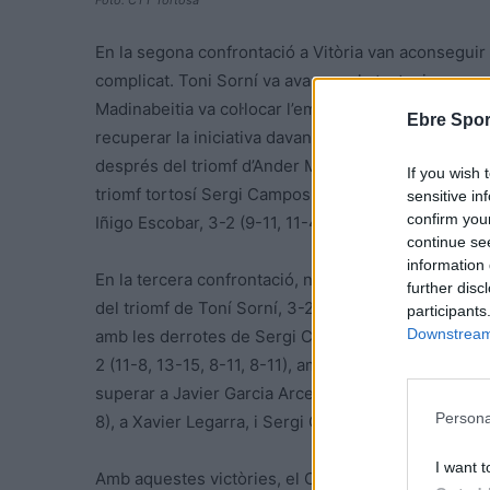
Foto: CTT Tortosa
En la segona confrontació a Vitòria van aconseguir 
complicat. Toni Sorní va avançar als tortosins, sup
Madinabeitia va col·locar l’empat, imposant-se a Ja
Ebre Spor
recuperar la iniciativa davant Iñigo Escobar, 3-0 (11
després del triomf d’Ander Madinabeitia davant Toni S
If you wish 
triomf tortosí Sergi Campos davant Pablo Lombraña,
sensitive in
confirm you
Iñigo Escobar, 3-2 (9-11, 11-4, 10-12, 11-6,12-10).
continue se
information 
En la tercera confrontació, nova victòria tortosina
further disc
del triomf de Toní Sorní, 3-2 (12-10, 13-11, 7-11, 4-
participants
Downstream 
amb les derrotes de Sergi Campos, 1-3 (11-8, 6-11, 
2 (11-8, 13-15, 8-11, 8-11), amb Enrique Irineu. En l
superar a Javier Garcia Arce, 3-2 (6-11, 11-5, 11-9, 1
Persona
8), a Xavier Legarra, i Sergi Campos, 3-1 (6-11, 11-9,
I want t
Amb aquestes victòries, el CTT Tortosa s’ha situat e