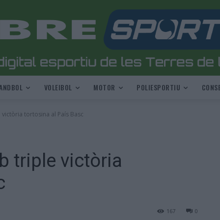
ANDBOL
VOLEIBOL
MOTOR
POLIESPORTIU
CONSE
victòria tortosina al País Basc
 triple victòria
c
167
0