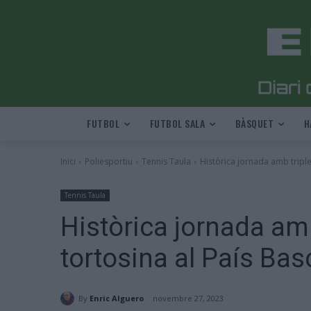
FUTBOL
FUTBOL SALA
BÀSQUET
H
Inici
Poliesportiu
Tennis Taula
Històrica jornada amb triple 
Tennis Taula
Històrica jornada amb
tortosina al País Bas
By
Enric Alguero
novembre 27, 2023