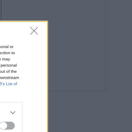
sonal or
ection to
ou may
 personal
out of the
 downstream
B’s List of