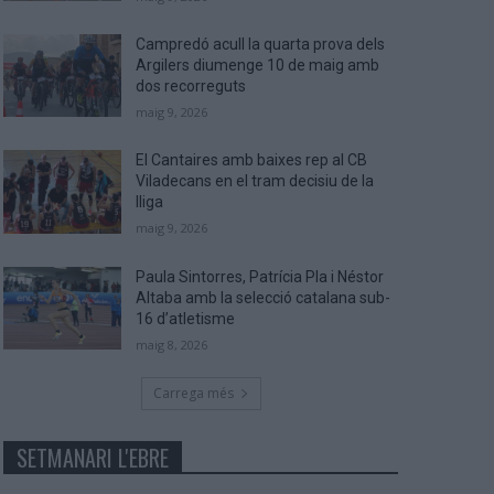
Campredó acull la quarta prova dels
Argilers diumenge 10 de maig amb
dos recorreguts
maig 9, 2026
El Cantaires amb baixes rep al CB
Viladecans en el tram decisiu de la
lliga
maig 9, 2026
Paula Sintorres, Patrícia Pla i Néstor
Altaba amb la selecció catalana sub-
16 d’atletisme
maig 8, 2026
Carrega més
SETMANARI L'EBRE