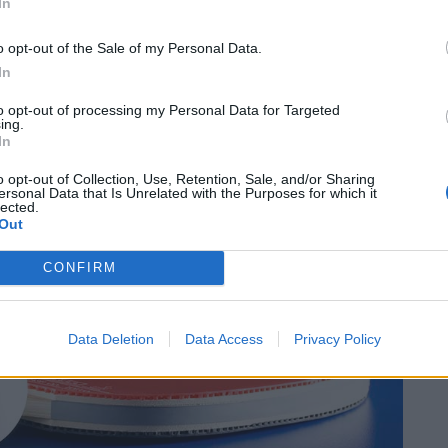
In
’avançar algunes jornades del calendari, no tornarà a
ima jornada de la primera volta amb l’Helios de Saragossa.
o opt-out of the Sale of my Personal Data.
In
to opt-out of processing my Personal Data for Targeted
ing.
e Primera Divisió Estatal Masculina després de la setena
In
nferior:
o opt-out of Collection, Use, Retention, Sale, and/or Sharing
ersonal Data that Is Unrelated with the Purposes for which it
lected.
Out
CONFIRM
Data Deletion
Data Access
Privacy Policy