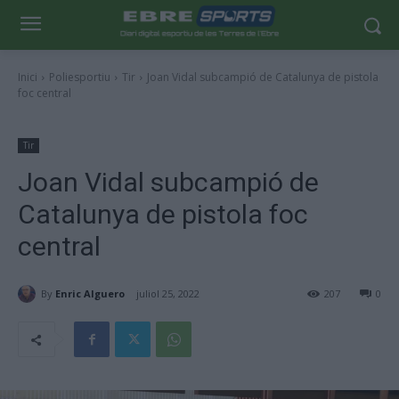
Inici
Poliesportiu
Tir
Joan Vidal subcampió de Catalunya de pistola
foc central
Tir
Joan Vidal subcampió de
Catalunya de pistola foc
central
By
Enric Alguero
juliol 25, 2022
207
0