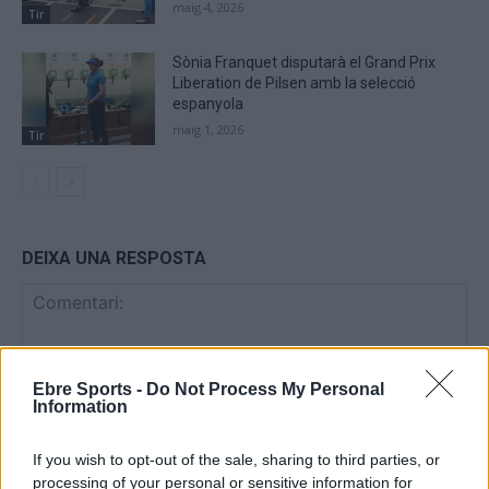
maig 4, 2026
Tir
Sònia Franquet disputarà el Grand Prix
Liberation de Pilsen amb la selecció
espanyola
maig 1, 2026
Tir
DEIXA UNA RESPOSTA
Ebre Sports -
Do Not Process My Personal
Information
If you wish to opt-out of the sale, sharing to third parties, or
Comentari:
processing of your personal or sensitive information for