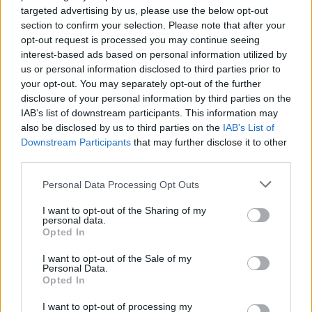
No
targeted advertising by us, please use the below opt-out
section to confirm your selection. Please note that after your
opt-out request is processed you may continue seeing
Co
interest-based ads based on personal information utilized by
ele
us or personal information disclosed to third parties prior to
your opt-out. You may separately opt-out of the further
Llo
disclosure of your personal information by third parties on the
we
IAB’s list of downstream participants. This information may
Deseu el meu nom, el correu electrònic i el lloc web en
also be disclosed by us to third parties on the
IAB’s List of
aquest navegador per a la propera vegada que comenti.
Downstream Participants
that may further disclose it to other
third parties.
Captcha
5 - 3 = ?
Personal Data Processing Opt Outs
Please
I want to opt-out of the Sharing of my
personal data.
enter
Opted In
the
characters
I want to opt-out of the Sale of my
shown
Personal Data.
Opted In
in
the
ÚLTIMES NOTÍCIES
I want to opt-out of processing my
CAPTCHA