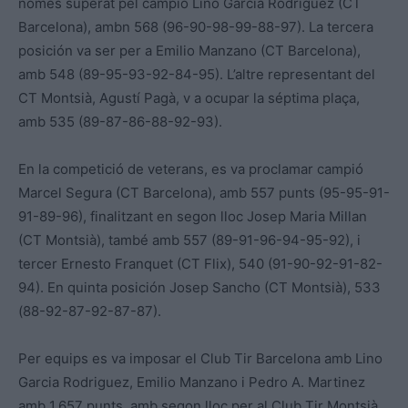
només superat pel campió Lino Garcia Rodriguez (CT
Barcelona), ambn 568 (96-90-98-99-88-97). La tercera
posición va ser per a Emilio Manzano (CT Barcelona),
amb 548 (89-95-93-92-84-95). L’altre representant del
CT Montsià, Agustí Pagà, v a ocupar la séptima plaça,
amb 535 (89-87-86-88-92-93).
En la competició de veterans, es va proclamar campió
Marcel Segura (CT Barcelona), amb 557 punts (95-95-91-
91-89-96), finalitzant en segon lloc Josep Maria Millan
(CT Montsià), també amb 557 (89-91-96-94-95-92), i
tercer Ernesto Franquet (CT Flix), 540 (91-90-92-91-82-
94). En quinta posición Josep Sancho (CT Montsià), 533
(88-92-87-92-87-87).
Per equips es va imposar el Club Tir Barcelona amb Lino
Garcia Rodriguez, Emilio Manzano i Pedro A. Martinez
amb 1.657 punts, amb segon lloc per al Club Tir Montsià