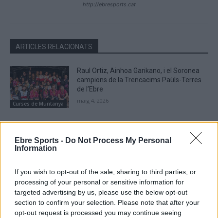
http://ebresports.cat
ARTICLES RELACIONATS
Raul Ortiz, Ainhoa Garikano, i el Soronea
campions de la Trencacims Paüls-Terres
de l’Ebre
maig 4, 2026
Curses de Muntanya
A punt per a la tretzena edició de la
Trencacims de Paüls amb més de mil
Ebre Sports -
Do Not Process My Personal
participants
Information
maig 1, 2026
Curses de Muntanya
If you wish to opt-out of the sale, sharing to third parties, or
La Cursa de les Roques d’Horta de Sant
processing of your personal or sensitive information for
Joan torna a superar la xifra dels 300
targeted advertising by us, please use the below opt-out
participants
section to confirm your selection. Please note that after your
abril 21, 2026
opt-out request is processed you may continue seeing
Curses de Muntanya