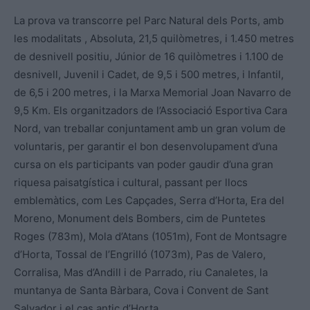
La prova va transcorre pel Parc Natural dels Ports, amb
les modalitats , Absoluta, 21,5 quilòmetres, i 1.450 metres
de desnivell positiu, Júnior de 16 quilòmetres i 1.100 de
desnivell, Juvenil i Cadet, de 9,5 i 500 metres, i Infantil,
de 6,5 i 200 metres, i la Marxa Memorial Joan Navarro de
9,5 Km. Els organitzadors de l’Associació Esportiva Cara
Nord, van treballar conjuntament amb un gran volum de
voluntaris, per garantir el bon desenvolupament d’una
cursa on els participants van poder gaudir d’una gran
riquesa paisatgística i cultural, passant per llocs
emblemàtics, com Les Capçades, Serra d’Horta, Era del
Moreno, Monument dels Bombers, cim de Puntetes
Roges (783m), Mola d’Atans (1051m), Font de Montsagre
d’Horta, Tossal de l’Engrilló (1073m), Pas de Valero,
Corralisa, Mas d’Andill i de Parrado, riu Canaletes, la
muntanya de Santa Bàrbara, Cova i Convent de Sant
Salvador i el cas antic d’Horta.