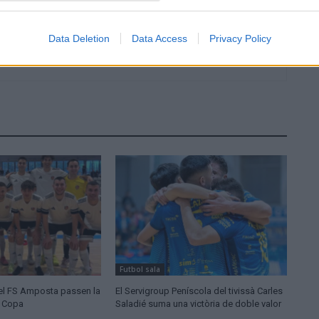
Data Deletion
Data Access
Privacy Policy
Futbol sala
el FS Amposta passen la
El Servigroup Peníscola del tivissà Carles
e Copa
Saladié suma una victòria de doble valor