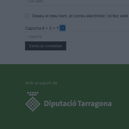
Deseu el meu nom, el correu electrònic i el lloc w
Captcha
6 * 3 = ?
Please
enter
the
characters
shown
in
the
Amb el suport de
CAPTCHA
to
verify
that
you
are
human.