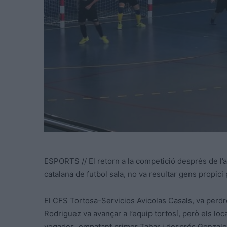
ESPORTS // El retorn a la competició després de l’a
catalana de futbol sala, no va resultar gens propic
El CFS Tortosa-Servicios Avicolas Casals, va perd
Rodriguez va avançar a l’equip tortosí, però els loca
vegades, empatant primer Tahar i després Gonzalo J