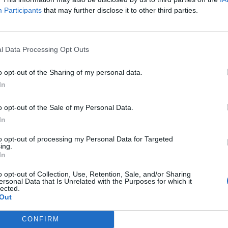
 l’Enfaf Crèdit Andorra.
Participants
that may further disclose it to other third parties.
l Data Processing Opt Outs
o opt-out of the Sharing of my personal data.
In
o opt-out of the Sale of my Personal Data.
In
to opt-out of processing my Personal Data for Targeted
ing.
In
Article següent
b
Es manté la represa de les categories de futbol d’accés
o opt-out of Collection, Use, Retention, Sale, and/or Sharing
a àmbit estatal per al pròxim cap de setmana
ersonal Data that Is Unrelated with the Purposes for which it
lected.
Out
CONFIRM