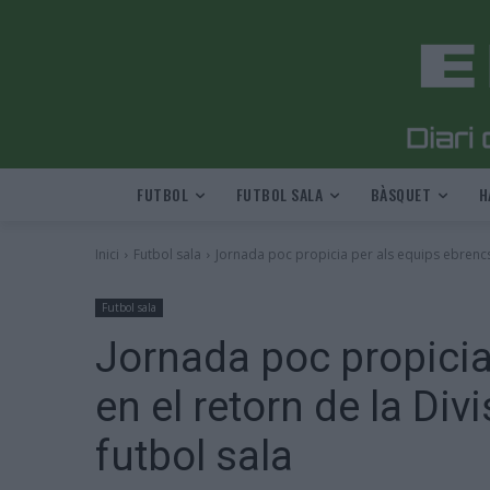
FUTBOL
FUTBOL SALA
BÀSQUET
H
Inici
Futbol sala
Jornada poc propicia per als equips ebrencs 
Futbol sala
Jornada poc propicia
en el retorn de la Di
futbol sala