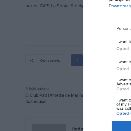
hores, l’AES La Sénia-Stockplus, jugarà a la pista de
Downstream 
Persona
I want t
Opted 
Comparteix
I want t
Opted 
I want 
Advertis
Opted 
Article anterior
El Club Patí l’Ametlla de Mar ha iniciat la preparació am
I want t
dos equips
of my P
was col
Opted 
Redacció