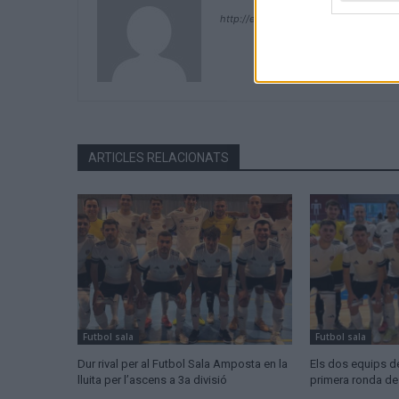
http://ebresports.cat
ARTICLES RELACIONATS
Futbol sala
Futbol sala
Dur rival per al Futbol Sala Amposta en la
Els dos equips d
lluita per l’ascens a 3a divisió
primera ronda d