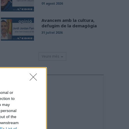
01 agost 2026
Avancem amb la cultura,
defugim de la demagògia
31 juliol 2026
Veure més
sonal or
ection to
ou may
 personal
out of the
 downstream
B’s List of