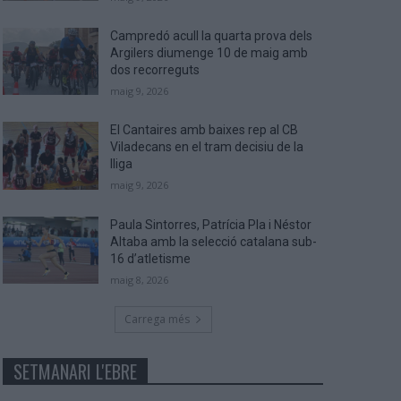
Campredó acull la quarta prova dels
Argilers diumenge 10 de maig amb
dos recorreguts
maig 9, 2026
El Cantaires amb baixes rep al CB
Viladecans en el tram decisiu de la
lliga
maig 9, 2026
Paula Sintorres, Patrícia Pla i Néstor
Altaba amb la selecció catalana sub-
16 d’atletisme
maig 8, 2026
Carrega més
SETMANARI L'EBRE