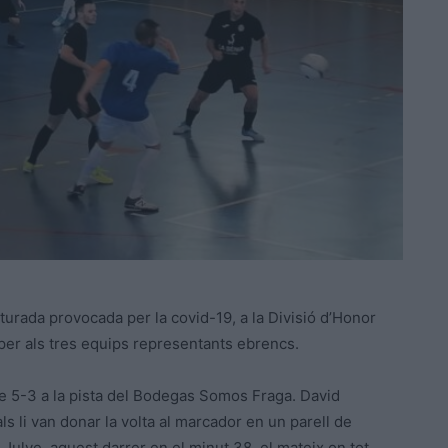
turada provocada per la covid-19, a la Divisió d’Honor
i per als tres equips representants ebrencs.
re 5-3 a la pista del Bodegas Somos Fraga. David
ls li van donar la volta al marcador en un parell de
ulve, aquest darrer en el minut 38, el mateix on tot