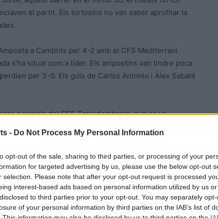
ciaven el partit. Els tortosins no van saber aprofitar la
ades.
 Amposta a Cambrils per 4-2 amb el CFS Mediterrani
 s’ha situat com a líder. Els ampostins van tindre poca
35 perdien per 3-0. Els gols de Carlos Antonio i Àlex Sabaté
sempre a remolc del CFS Torredembarra, que es va
nts ja dominaven per 0-3. Els dos gols de Jordi Garcia van
ts -
Do Not Process My Personal Information
redembarra va continuar més efectiu fins a aconseguir
tres gols locals, que no van ser suficients per poder
to opt-out of the sale, sharing to third parties, or processing of your per
formation for targeted advertising by us, please use the below opt-out s
r selection. Please note that after your opt-out request is processed y
eing interest-based ads based on personal information utilized by us or
 classificació amb un partit guanyat i un altre de perdut.
disclosed to third parties prior to your opt-out. You may separately opt-
e a les 16:30 al CFS Nutradrinks Inter Els Pallaresos, i a
losure of your personal information by third parties on the IAB’s list of
 al Novadmin Futsal Lleida B. El diumenge a les 12:00
. This information may also be disclosed by us to third parties on the
IA