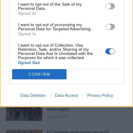
I want to opt-out of the Sale of my
Personal Data.
Please
Opted In
enter
the
I want to opt-out of processing my
characters
Personal Data for Targeted Advertising.
Opted In
shown
in
I want to opt-out of Collection, Use,
the
ÚLTIMES NOTÍCIES
Retention, Sale, and/or Sharing of my
Personal Data that Is Unrelated with the
CAPTCHA
Purposes for which it was collected.
to
Opted Out
La Cursa de l’Aldea segona d’etiqueta d’or
verify
de la Running Sèries Terres de l’Ebre
that
CONFIRM
maig 9, 2026
you
are
human.
Data Deletion
Data Access
Privacy Policy
Campredó acull la quarta prova dels
Argilers diumenge 10 de maig amb dos
recorreguts
maig 9, 2026
El Cantaires amb baixes rep al CB