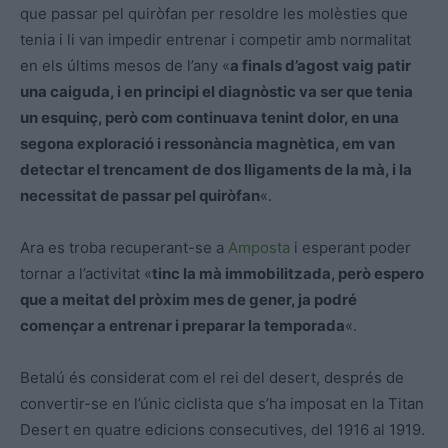
que passar pel quiròfan per resoldre les molèsties que
tenia i li van impedir entrenar i competir amb normalitat
en els últims mesos de l’any «
a finals d’agost vaig patir
una caiguda, i en principi el diagnòstic va ser que tenia
un esquinç, però com continuava tenint dolor, en una
segona exploració i ressonància magnètica, em van
detectar el trencament de dos lligaments de la mà, i la
necessitat de passar pel quiròfan
«.
Ara es troba recuperant-se a
Amposta
i esperant poder
tornar a l’activitat «
tinc la mà immobilitzada, però espero
que a meitat del pròxim mes de gener, ja podré
començar a entrenar i preparar la temporada
«.
Betalú és considerat com el rei del desert, després de
convertir-se en l’únic ciclista que s’ha imposat en la Titan
Desert en quatre edicions consecutives, del 1916 al 1919.