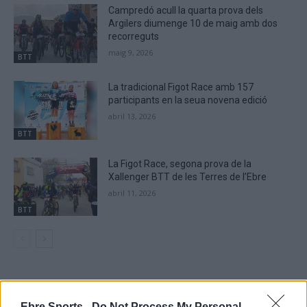
Campredó acull la quarta prova dels
Argilers diumenge 10 de maig amb dos
recorreguts
maig 9, 2026
BTT
La tradicional Figot Race amb 157
participants en la seua novena edició
abril 13, 2026
BTT
La Figot Race, segona prova de la
Xallenger BTT de les Terres de l’Ebre
abril 11, 2026
BTT
DEIXA UNA RESPOSTA
Ebre Sports -
Do Not Process My Personal