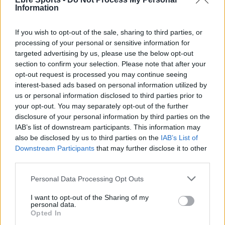
Information
If you wish to opt-out of the sale, sharing to third parties, or
processing of your personal or sensitive information for
targeted advertising by us, please use the below opt-out
section to confirm your selection. Please note that after your
opt-out request is processed you may continue seeing
interest-based ads based on personal information utilized by
Comentari:
us or personal information disclosed to third parties prior to
No
your opt-out. You may separately opt-out of the further
disclosure of your personal information by third parties on the
Co
IAB’s list of downstream participants. This information may
ele
also be disclosed by us to third parties on the
IAB’s List of
Downstream Participants
that may further disclose it to other
Llo
third parties.
we
Personal Data Processing Opt Outs
Deseu el meu nom, el correu electrònic i el lloc web en
aquest navegador per a la propera vegada que comenti.
I want to opt-out of the Sharing of my
personal data.
Opted In
Captcha
8 * 1 = ?