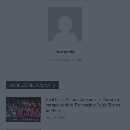
Redacció
http://ebresports.cat
ARTICLES RELACIONATS
Raul Ortiz, Ainhoa Garikano, i el Soronea
campions de la Trencacims Paüls-Terres
de l’Ebre
maig 4, 2026
Curses de Muntanya