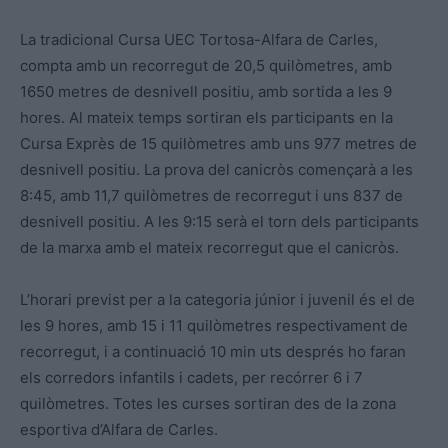
La tradicional Cursa UEC Tortosa-Alfara de Carles,
compta amb un recorregut de 20,5 quilòmetres, amb
1650 metres de desnivell positiu, amb sortida a les 9
hores. Al mateix temps sortiran els participants en la
Cursa Exprès de 15 quilòmetres amb uns 977 metres de
desnivell positiu. La prova del canicròs començarà a les
8:45, amb 11,7 quilòmetres de recorregut i uns 837 de
desnivell positiu. A les 9:15 serà el torn dels participants
de la marxa amb el mateix recorregut que el canicròs.
L’horari previst per a la categoria júnior i juvenil és el de
les 9 hores, amb 15 i 11 quilòmetres respectivament de
recorregut, i a continuació 10 min uts després ho faran
els corredors infantils i cadets, per recórrer 6 i 7
quilòmetres. Totes les curses sortiran des de la zona
esportiva d’Alfara de Carles.