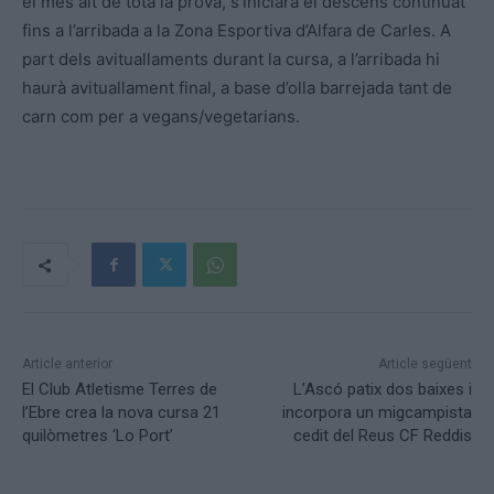
el més alt de tota la prova, s’iniciarà el descens continuat
fins a l’arribada a la Zona Esportiva d’Alfara de Carles. A
part dels avituallaments durant la cursa, a l’arribada hi
haurà avituallament final, a base d’olla barrejada tant de
carn com per a vegans/vegetarians.
Article anterior
Article següent
El Club Atletisme Terres de
L’Ascó patix dos baixes i
l’Ebre crea la nova cursa 21
incorpora un migcampista
quilòmetres ‘Lo Port’
cedit del Reus CF Reddis