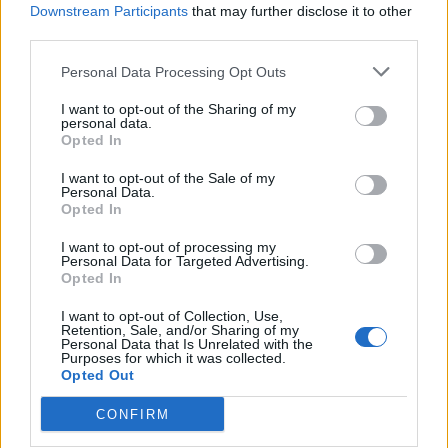
Downstream Participants
that may further disclose it to other
third parties.
Comentari:
Personal Data Processing Opt Outs
No
I want to opt-out of the Sharing of my
personal data.
Co
Opted In
ele
I want to opt-out of the Sale of my
Llo
Personal Data.
we
Opted In
Deseu el meu nom, el correu electrònic i el lloc web en
I want to opt-out of processing my
Personal Data for Targeted Advertising.
aquest navegador per a la propera vegada que comenti.
Opted In
Captcha
9 * 1 = ?
I want to opt-out of Collection, Use,
Retention, Sale, and/or Sharing of my
Personal Data that Is Unrelated with the
Purposes for which it was collected.
Please
Opted Out
enter
the
CONFIRM
characters
shown