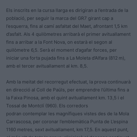
Els inscrits en la cursa llarga es dirigiran a l’entrada de la
població, per seguir la marca del GR7 girant cap a
l’esquerra, fins al camí asfaltat del Maet, afrontant 1,5 km
d’asfalt. Als 4 quilòmetres arribarà el primer avituallament
fins a arribar a la Font Nova, on estarà el segon al
quilòmetre 6,5. Serà el moment d’agafar forces, per
iniciar una forta pujada fins a La Moleta d’Alfara (812 m),
amb el tercer avituallament al km. 8,5.
Amb la meitat del recorregut efectuat, la prova continuarà
en direcció al Coll de Paüls, per emprendre l’última fins a
la Faixa Pinosa, amb el quint avituallament km. 13,5 i el
Tossal de Montclí (960). Els corredors
podran contemplar les magnífiques vistes des de la Mola
Carrascosa, per coronar l’emblemàtica Punta de L’espina
1160 metres, sext avituallament, km 17,5. En aquest punt,