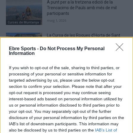
A punt per a la tretzena edició de la
Trencacims de Paüls amb més de mil
participants
maig 1, 2026
Curses de Muntanya
La Cursa de les Roques d’Horta de Sant
Joan torna a superar la xifra dels 300
participants
Ebre Sports -
Do Not Process My Personal
Information
abril 21, 2026
Curses de Muntanya
If you wish to opt-out of the sale, sharing to third parties, or
processing of your personal or sensitive information for
targeted advertising by us, please use the below opt-out
section to confirm your selection. Please note that after your
DEIXA UNA RESPOSTA
opt-out request is processed you may continue seeing
interest-based ads based on personal information utilized by
us or personal information disclosed to third parties prior to
your opt-out. You may separately opt-out of the further
disclosure of your personal information by third parties on the
IAB’s list of downstream participants. This information may
also be disclosed by us to third parties on the
IAB’s List of