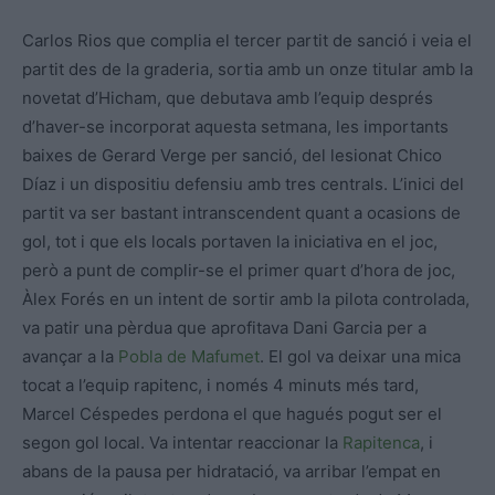
Carlos Rios que complia el tercer partit de sanció i veia el
partit des de la graderia, sortia amb un onze titular amb la
novetat d’Hicham, que debutava amb l’equip després
d’haver-se incorporat aquesta setmana, les importants
baixes de Gerard Verge per sanció, del lesionat Chico
Díaz i un dispositiu defensiu amb tres centrals. L’inici del
partit va ser bastant intranscendent quant a ocasions de
gol, tot i que els locals portaven la iniciativa en el joc,
però a punt de complir-se el primer quart d’hora de joc,
Àlex Forés en un intent de sortir amb la pilota controlada,
va patir una pèrdua que aprofitava Dani Garcia per a
avançar a la
Pobla de Mafumet
. El gol va deixar una mica
tocat a l’equip rapitenc, i només 4 minuts més tard,
Marcel Céspedes perdona el que hagués pogut ser el
segon gol local. Va intentar reaccionar la
Rapitenca
, i
abans de la pausa per hidratació, va arribar l’empat en