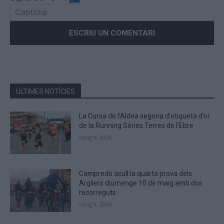
Please
enter
the
characters
shown
in
the
ÚLTIMES NOTÍCIES
CAPTCHA
to
La Cursa de l’Aldea segona d’etiqueta d’or
verify
de la Running Sèries Terres de l’Ebre
that
maig 9, 2026
you
are
human.
Campredó acull la quarta prova dels
Argilers diumenge 10 de maig amb dos
recorreguts
maig 9, 2026