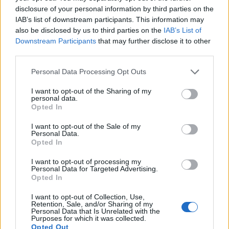
disclosure of your personal information by third parties on the
Trist comiat de la Rapitenca de la Tercera
IAB’s list of downstream participants. This information may
RFEF amb derrota a la Devesa
also be disclosed by us to third parties on the
IAB’s List of
maig 11, 2024
Downstream Participants
that may further disclose it to other
third parties.
3a divisió
Personal Data Processing Opt Outs
L’entrenador Jordi Martin s’acomiada en el
darrer partit de la Rapitenca a 3a RFEF
I want to opt-out of the Sharing of my
maig 10, 2024
personal data.
Opted In
3a divisió
I want to opt-out of the Sale of my
Crònica d’una ‘mort’ anunciada
Personal Data.
Opted In
maig 5, 2024
I want to opt-out of processing my
3a divisió
Personal Data for Targeted Advertising.
Opted In
I want to opt-out of Collection, Use,
Retention, Sale, and/or Sharing of my
Personal Data that Is Unrelated with the
Purposes for which it was collected.
DEIXA UNA RESPOSTA
Opted Out