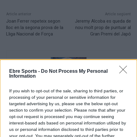
Article anterior
Article següent
Joan Ferrer repeteix segon
Jeremy Alcoba es queda de
lloc en la segona prova de la
nou molt prop de puntuar al
Lliga Nacional de Força
Gran Premi del Japó
Ebre Sports -
Do Not Process My Personal
Information
If you wish to opt-out of the sale, sharing to third parties, or
processing of your personal or sensitive information for
targeted advertising by us, please use the below opt-out
Enric Alguero
section to confirm your selection. Please note that after your
opt-out request is processed you may continue seeing
interest-based ads based on personal information utilized by
us or personal information disclosed to third parties prior to
ARTICLES RELACIONATS
your opt-out. You may separately opt-out of the further