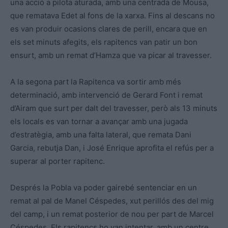
una acció a pilota aturada, amb una centrada de Mousa,
que rematava Edet al fons de la xarxa. Fins al descans no
es van produir ocasions clares de perill, encara que en
els set minuts afegits, els rapitencs van patir un bon
ensurt, amb un remat d’Hamza que va picar al travesser.
A la segona part la Rapitenca va sortir amb més
determinació, amb intervenció de Gerard Font i remat
d’Airam que surt per dalt del travesser, però als 13 minuts
els locals es van tornar a avançar amb una jugada
d’estratègia, amb una falta lateral, que remata Dani
Garcia, rebutja Dan, i José Enrique aprofita el refús per a
superar al porter rapitenc.
Després la Pobla va poder gairebé sentenciar en un
remat al pal de Manel Céspedes, xut perillós des del mig
del camp, i un remat posterior de nou per part de Marcel
Céspedes. Els rapitencs ho van intentar, amb un centre