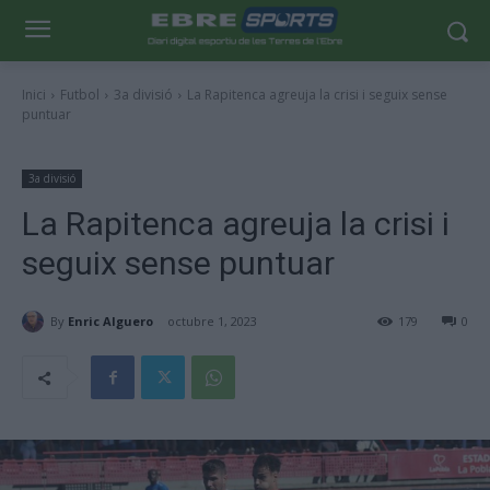
Inici
Futbol
3a divisió
La Rapitenca agreuja la crisi i seguix sense
puntuar
3a divisió
La Rapitenca agreuja la crisi i
seguix sense puntuar
By
Enric Alguero
octubre 1, 2023
179
0