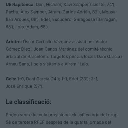
UE Rapitenca:
Dan, Hicham, Xavi Samper (Isierte, 74′),
Pachu, Àlex Samper, Airam (Carlos Adrián, 82′), Mousa
(Ian Arques, 68′), Edet, Escudero, Saragossa (Barragan,
68′), Lolo (Adam, 68′).
Àrbitre:
Òscar Carballo Vázquez assistit per Víctor
Gómez Díez i Joan Canos Martínez del comitè tècnic
arbitral de Barcelona. Targetes per als locals Dani Garcia i
Arnau Sans, i pels visitants a Airam i Lalo.
Gols:
1-0, Dani Garcia (14′); 1-1, Edet (23′); 2-1,
José Enrique (57′).
La classificació:
Podeu veure la taula provisional classificatòria del grup
5è de tercera RFEF després de la quarta jornada del