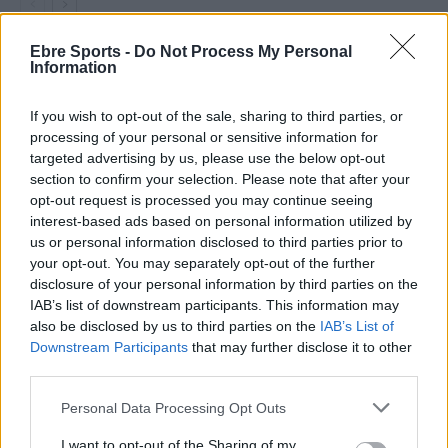
Ebre Sports -
Do Not Process My Personal
Information
DEIXA UNA RESPOSTA
If you wish to opt-out of the sale, sharing to third parties, or
processing of your personal or sensitive information for
targeted advertising by us, please use the below opt-out
section to confirm your selection. Please note that after your
opt-out request is processed you may continue seeing
interest-based ads based on personal information utilized by
us or personal information disclosed to third parties prior to
your opt-out. You may separately opt-out of the further
Comentari:
disclosure of your personal information by third parties on the
No
IAB’s list of downstream participants. This information may
also be disclosed by us to third parties on the
IAB’s List of
Downstream Participants
that may further disclose it to other
Co
third parties.
ele
Llo
Personal Data Processing Opt Outs
we
I want to opt-out of the Sharing of my