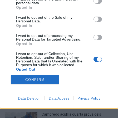
personal data.
Deseu el meu nom, el correu electrònic i el lloc web en
Opted In
aquest navegador per a la propera vegada que comenti.
I want to opt-out of the Sale of my
Personal Data.
Captcha
10 * 3 = ?
Opted In
I want to opt-out of processing my
Please
Personal Data for Targeted Advertising.
enter
Opted In
the
characters
I want to opt-out of Collection, Use,
Retention, Sale, and/or Sharing of my
shown
Personal Data that Is Unrelated with the
in
Purposes for which it was collected.
Opted Out
the
ÚLTIMES NOTÍCIES
CAPTCHA
CONFIRM
to
La Cursa de l’Aldea segona d’etiqueta d’or
verify
de la Running Sèries Terres de l’Ebre
that
maig 9, 2026
you
Data Deletion
Data Access
Privacy Policy
are
human.
Campredó acull la quarta prova dels