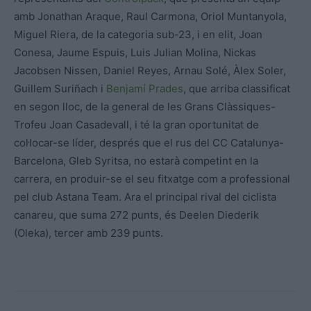
amb Jonathan Araque, Raul Carmona, Oriol Muntanyola,
Miguel Riera, de la categoria sub-23, i en elit, Joan
Conesa, Jaume Espuis, Luis Julian Molina, Nickas
Jacobsen Nissen, Daniel Reyes, Arnau Solé, Àlex Soler,
Guillem Suriñach i
Benjamí Prades
, que arriba classificat
en segon lloc, de la general de les Grans Clàssiques-
Trofeu Joan Casadevall, i té la gran oportunitat de
col·locar-se líder, després que el rus del CC Catalunya-
Barcelona, Gleb Syritsa, no estarà competint en la
carrera, en produir-se el seu fitxatge com a professional
pel club Astana Team. Ara el principal rival del ciclista
canareu, que suma 272 punts, és Deelen Diederik
(Oleka), tercer amb 239 punts.