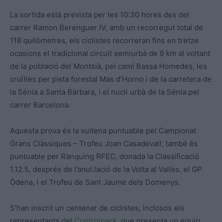
La sortida està prevista per les 10:30 hores des del
carrer Ramon Berenguer IV, amb un recorregut total de
118 quilòmetres, els ciclistes recorreran fins en tretze
ocasions el tradicional circuit semiurbà de 9 km al voltant
de la població del Montsià, pel camí Bassa Homedes, les
cruïlles per pista forestal Mas d’Horno i de la carretera de
la Sénia a Santa Bàrbara, i el nucli urbà de la Sénia pel
carrer Barcelona.
Aquesta prova és la vuitena puntuable pel Campionat
Grans Clàssiques – Trofeu Joan Casadevall, també és
puntuable per Rànquing RFEC, donada la Classificació
1.12.5, després de l’anul.lació de la Volta al Vallès, el GP
Òdena, i el Trofeu de Sant Jaume dels Domenys.
S’han inscrit un centenar de ciclistes, inclosos els
representants del
Controlpack
, que presenta un equip