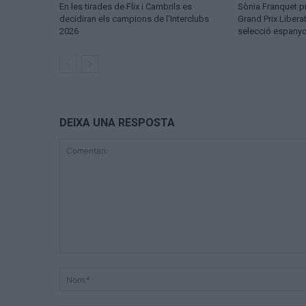
En les tirades de Flix i Cambrils es
Sònia Franquet pr
decidiran els campions de l’Interclubs
Grand Prix Libera
2026
selecció espanyo
DEIXA UNA RESPOSTA
Comentari: