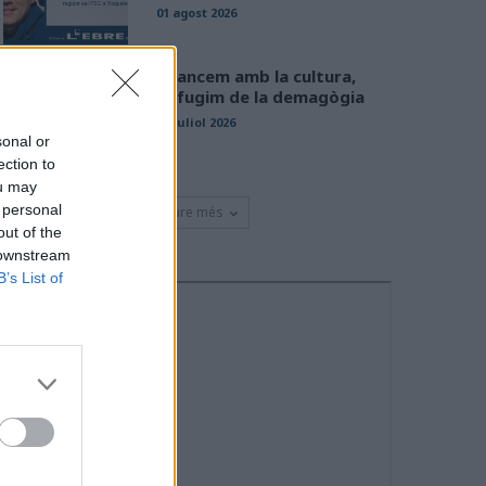
01 agost 2026
Avancem amb la cultura,
defugim de la demagògia
31 juliol 2026
sonal or
ection to
ou may
 personal
Veure més
out of the
 downstream
B’s List of