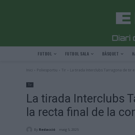
FUTBOL
FUTBOL SALA
BÀSQUET
H
Inici
Poliesportiu
Tir
La tirada Interclubs Tarragona de tir en
Tir
La tirada Interclubs T
la recta final de la c
By
Redacció
maig 5, 2025