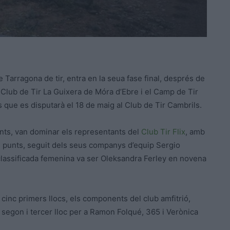
 Tarragona de tir, entra en la seua fase final, després de
l Club de Tir La Guixera de Móra d’Ebre i el Camp de Tir
des que es disputarà el 18 de maig al Club de Tir Cambrils.
ants, van dominar els representants del
Club Tir Flix
, amb
1 punts, seguit dels seus companys d’equip Sergio
classificada femenina va ser Oleksandra Ferley en novena
 cinc primers llocs, els components del club amfitrió,
egon i tercer lloc per a Ramon Folqué, 365 i Verònica