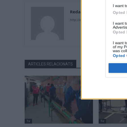
I want t
Redacció
Opted 
http://ebresports.cat
I want 
Advertis
Opted 
I want t
of my P
was col
Opted 
ARTICLES RELACIONATS
Tir
Tir