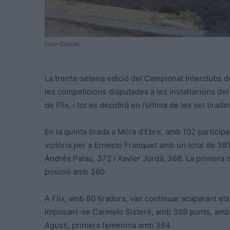
Foto: Cedida
La trenta-setena edició del Campionat Interclubs de
les competicions disputades a les instal·lacions de
de Flix, i tot es decidirà en l’última de les set tira
En la quinta tirada a Móra d’Ebre, amb 102 particip
victòria per a Ernesto Franquet amb un total de 38
Andrés Palau, 372 i Xavier Jordà, 368. La primera 
posició amb 360.
A Flix, amb 80 tiradors, van continuar acaparant els
imposant-se Carmelo Sisterè, amb 369 punts, amb s
Agustí, primera femenina amb 364.