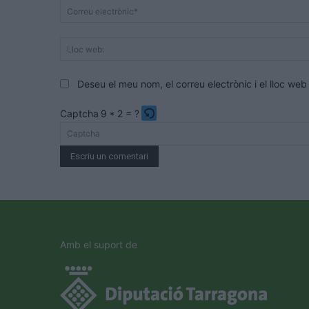
Deseu el meu nom, el correu electrònic i el lloc w
Captcha
9 * 2 = ?
Please
enter
the
characters
shown
in
the
Amb el suport de
CAPTCHA
to
verify
that