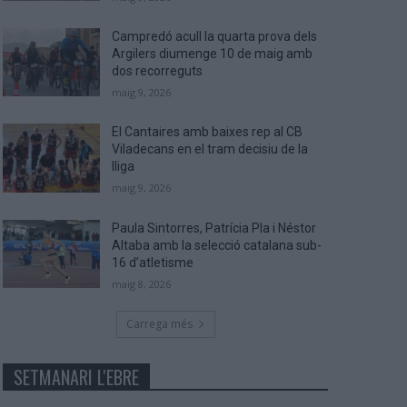
Campredó acull la quarta prova dels
Argilers diumenge 10 de maig amb
dos recorreguts
maig 9, 2026
El Cantaires amb baixes rep al CB
Viladecans en el tram decisiu de la
lliga
maig 9, 2026
Paula Sintorres, Patrícia Pla i Néstor
Altaba amb la selecció catalana sub-
16 d’atletisme
maig 8, 2026
Carrega més
SETMANARI L'EBRE