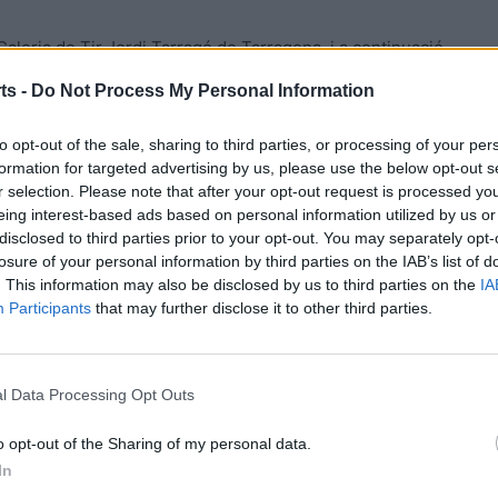
a Galeria de Tir Jordi Tarragó de Tarragona, i a continuació
ts -
Do Not Process My Personal Information
lebrarà el 22 de maig a Móra d’Ebre.
to opt-out of the sale, sharing to third parties, or processing of your per
formation for targeted advertising by us, please use the below opt-out s
r selection. Please note that after your opt-out request is processed y
eing interest-based ads based on personal information utilized by us or
disclosed to third parties prior to your opt-out. You may separately opt-
losure of your personal information by third parties on the IAB’s list of
. This information may also be disclosed by us to third parties on the
IA
Participants
that may further disclose it to other third parties.
Article següent
l Data Processing Opt Outs
Espectacular estrena del pilot casenc Iker Garcia en la
categoria Stock 600 amb triomf a Estoril
o opt-out of the Sharing of my personal data.
In