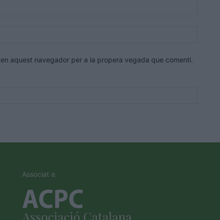
Correu
electrò
Lloc
web:
eb en aquest navegador per a la propera vegada que comenti.
Associat a: