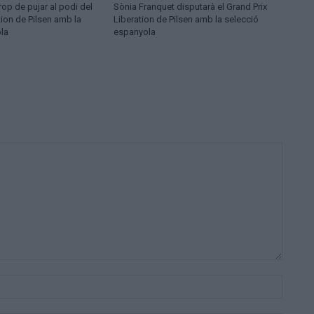
op de pujar al podi del
Sònia Franquet disputarà el Grand Prix
tion de Pilsen amb la
Liberation de Pilsen amb la selecció
la
espanyola
Nom:*