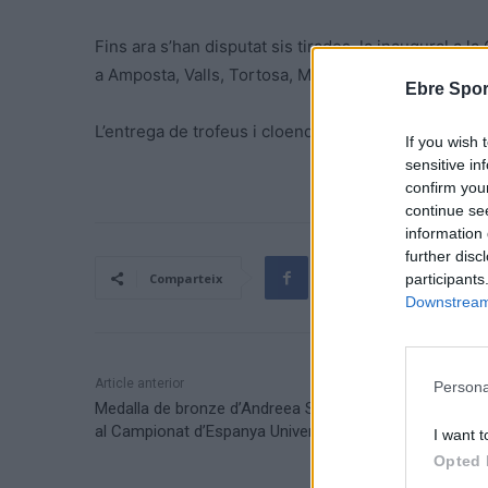
Fins ara s’han disputat sis tirades, la inaugural a l
a Amposta, Valls, Tortosa, Móra d’Ebre i Flix.
Ebre Spor
L’entrega de trofeus i cloenda del Campionat es ce
If you wish 
sensitive in
confirm you
continue se
information 
further disc
participants
Comparteix
Downstream 
Article anterior
Persona
Medalla de bronze d’Andreea Sabou en salt de llargada
al Campionat d’Espanya Universitari
I want t
Opted 